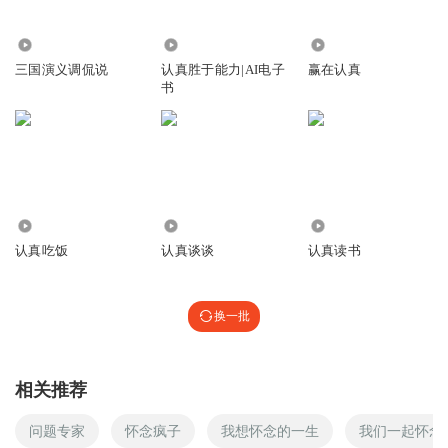
15.50万
628
699
无铭James
三国演义调侃说
认真胜于能力|AI电子
赢在认真
来广州啊~~~
书
回复
2018-09-22
0
1863811gdlu
希望以后更多非商业类电影能更多的近影院
回复
2018-09-20
0
1.08万
6.28万
902
认真吃饭
认真谈谈
认真读书
大智DZ在上海
开头是什么
回复
2018-09-18
0
换一批
右手挽着你_08
有节目！先听为快！
相关推荐
回复
2018-09-17
0
问题专家
怀念疯子
我想怀念的一生
我们一起怀念