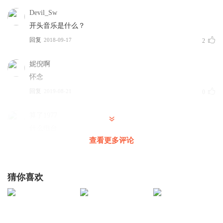
Devil_Sw
开头音乐是什么？
回复
2018-09-17
2
妮倪啊
怀念
回复
2019-08-21
0
算了1977
什么电台
查看更多评论
回复
2019-05-24
0
前什锦八宝饭
猜你喜欢
创始人
回复
2018-10-13
0
前什锦八宝饭
回复 @
前什锦八宝饭
:
很亲民