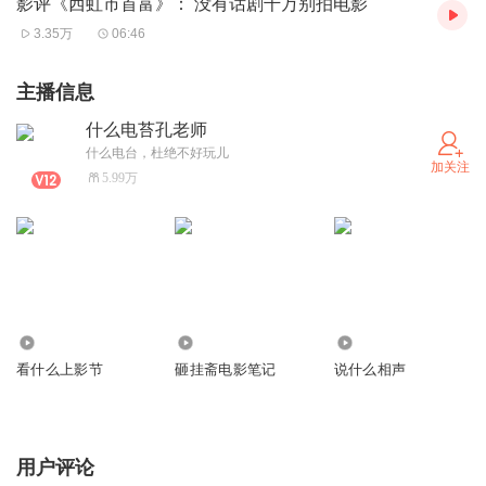
影评《西虹市首富》： 没有话剧千万别拍电影
3.35万
06:46
主播信息
什么电苔孔老师
什么电台，杜绝不好玩儿
加关注
5.99万
3670
6622
6208
看什么上影节
砸挂斋电影笔记
说什么相声
用户评论