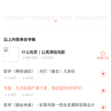
九月份的国产片单还是比较令人失望的，挑来挑去也找不到
一个特别想聊的。所以又想到了七月底人在西宁的美好时
光。整理出这段和FIRST创始人宋文老师一起做的节目，我
以上内容来自专辑
们回顾了今年的FIRST，聊了聊很多有趣的话题，现在放出
来也帮助大家怀念一下吧。
什么电苔｜认真调侃电影
982.63万
5.31万
免费订阅
本期导听：
1. 对于今年的奖项以及获奖作品的看法。
影评《网络谜踪》：吊打《修女》几条街
2. 今年的FIRST电影凸显了当今青年创作者的什么样的特
2.08万
16:06
点。
专题：九月的国产看下来，我还是怀念FIRST
3. 其他国际上的独立电影节，有什么样的东西FIRST是可以
1.33万
09:17
借鉴的？
影评《摘金奇缘》：好莱坞第一部全亚裔阵容商业片
4. 《步行指南》宅男是怎么看电影的？