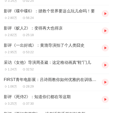
3.14万
02:25
5. FIRST的影迷群体是给人一种什么样的感觉。
6. 从FIRST走出的青年导演的商业成功是偶然的吗？
影评《碟中碟6》：拯救个世界要这么玩儿命吗！要
7. 我们对这一届的最深刻的印象。
2.80万
56:24
影评《蚁人2》：变得再大也得凉
片尾曲 《Leto》by Zoopark，这也是本届FIRST闭幕片《盛
2.82万
25:18
夏》的主人公
影评《一出好戏》：黄渤导演拍了个人类囧史
商业合作，想做嘉宾，联系我们：w_jkong@hotmail.com
2.95万
53:22
孔老师微博@做着学生的孔老师
采访《女他》导演周圣崴：这定格动画真“鞋”门儿
王老师微博@浩浩很含蓄
1.24万
32:52
什么电台官方微博@什么FM
FIRST青年电影展：吕诗雨教你如何优雅的在训练营怼蔡明亮
本期阵容：孔老师 大老师 宋文
1.06万
28:29
影评《死侍2》：知道你们都在等这期
3.25万
37:30