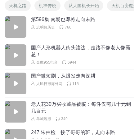
天机之路
机神传说
从大国机长开始
天机百变魔天
第596集 南朝也即将走向末路
志明侃历史
766
国产人形机器人街头溜达，走路不像老人像霸
总！
金鹰955电台
6944
国产微短剧，从爆发走向深耕
人民日报海外网
115
老人花30万买收藏品被骗：每件仅需几十元到
几百元
羊城晚报
349
247 朱由检：接了哥哥的班，走向末路