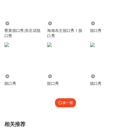
1323.96万
1.18万
228
曹晨脱口秀|东北话脱
海南岛主脱口秀丨脱
脱口秀
口秀
口秀
196.14万
1090
1.28万
脱口秀
脱口秀
脱口秀
换一批
相关推荐