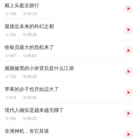
戴上头盔去旅行
733
04:13
最接近未来的科幻之都
741
09:28
收银员最大的危机来了
697
06:02
频频被黑的小米背后是什么江湖
710
06:43
苹果的步子也开始迈大了
672
05:33
现代人确实是越来越无聊了
744
06:23
非洲神机，舍它其谁