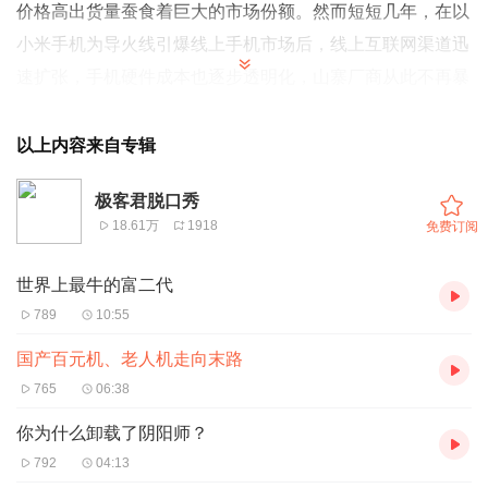
价格高出货量蚕食着巨大的市场份额。然而短短几年，在以
小米手机为导火线引爆线上手机市场后，线上互联网渠道迅
速扩张，手机硬件成本也逐步透明化，山寨厂商从此不再暴
利。
以上内容来自专辑
极客君脱口秀
18.61万
1918
免费订阅
世界上最牛的富二代
789
10:55
国产百元机、老人机走向末路
765
06:38
你为什么卸载了阴阳师？
792
04:13