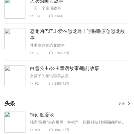
大灰狼睡前故事
一天一个童话故事
167
3.66亿
恐龙凶巴巴1·爱在恐龙岛丨哩啦噜原创恐龙故
事
哩啦噜原创恐龙故事
175
3700.29万
白雪公主/公主童话故事/睡前故事
女孩子的童话睡前故事
62
2488.71万
头条
更多
锌刻度漫谈
独家/深度/热点用另一种视角，挖掘科技财经圈的新鲜事！《锌刻度漫谈》是锌刻度与喜马拉雅联合出品...
901
1962.47万