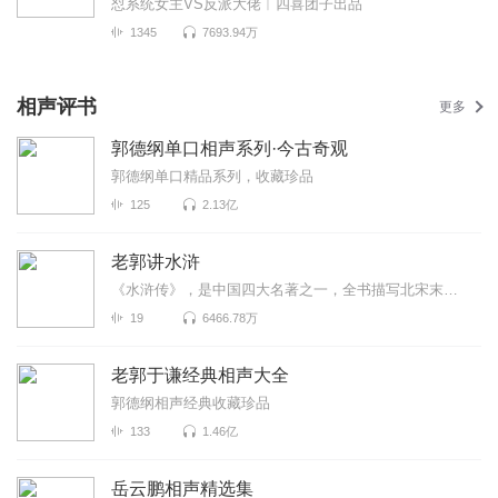
怼系统女主VS反派大佬︱四喜团子出品
1345
7693.94万
相声评书
更多
郭德纲单口相声系列·今古奇观
郭德纲单口精品系列，收藏珍品
125
2.13亿
老郭讲水浒
《水浒传》，是中国四大名著之一，全书描写北宋末年以宋江为首的108位好汉在梁山起...
19
6466.78万
老郭于谦经典相声大全
郭德纲相声经典收藏珍品
133
1.46亿
岳云鹏相声精选集