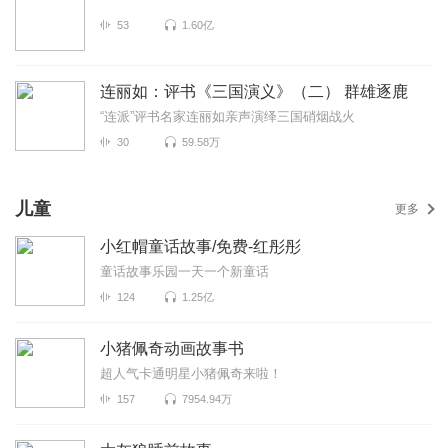
53
1.60亿
连丽如：评书《三国演义》（二） 群雄逐鹿
“连派”评书名家连丽如亲声演绎三国硝烟战火
30
59.58万
儿童
更多
小红帽童话故事/免费-红彤彤
童话故事乐园一天一个新童话
124
1.25亿
小猪佩奇动画故事书
超人气卡通明星小猪佩奇来啦！
157
7954.94万