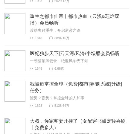
1003
6029.12万
重生之都市仙帝丨都市热血（云浅&珏烨双
播）会员畅听
渡劫失败重生，开启逆袭之路
1818
8894.16万
医妃独步天下|云天河/风泠/半坛醋会员畅听
一朝登顶风云录，绝世风华天下知
1349
6.66亿
我被迫掌控全球（免费|都市|异能|系统|升级|
任务）
渣男？强势？掌控全球的人和事
1623
5138.64万
大叔，你家萌妻开挂了（女配穿书甜宠轻喜剧
丨免费多人）