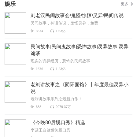
娱乐
更多
刘老汉民间故事会/鬼怪/惊悚/灵异/民间传说
民间故事，神话传说，鬼怪灵异，免费
3674
1.63亿
民间故事|民间鬼故事|恐怖故事|灵异故事|灵异
诡谈
现实的诡异经历，恐怖的民间故事
1676
1.23亿
老刘讲故事之《阴阳面馆》丨年度最佳灵异小
说
老刘讲故事系列之最新力作！
688
2079.37万
《今晚80后脱口秀》精选
李诞王自健爆笑脱口秀