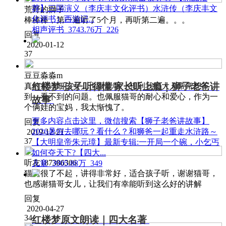
荐】三国演义（李庆丰文化评书）水浒传（李庆丰文
荒野的獅子
化评书）西游记...
棒棒棒，第一遍听了5个月，再听第二遍。。。
相声评书
3743.76万
226
回复
2020-01-12
37
豆豆淼淼m
红楼梦·孩子听得懂 家长听上瘾｜狮子老爸讲
真的很详细，女儿也很聪明，想到我们大人常常想不
到，看不到的问题。也佩服猫哥的耐心和爱心，作为一
故事
个俩娃的宝妈，我太惭愧了。
更多内容点击这里，微信搜索【狮子老爸讲故事】
回复
2026暑假去哪玩？看什么？和狮爸一起重走水浒路～
2019-12-21
37
【大明皇帝朱元璋】最新专辑:一开局一个碗，小乞丐
如何夺天下?【四大...
听友187386306
儿童
3905.88万
349
猫哥很了不起，讲得非常好，适合孩子听，谢谢猫哥，
也感谢猫哥女儿，让我们有幸能听到这么好的讲解
回复
2020-04-27
34
红楼梦原文朗读｜四大名著