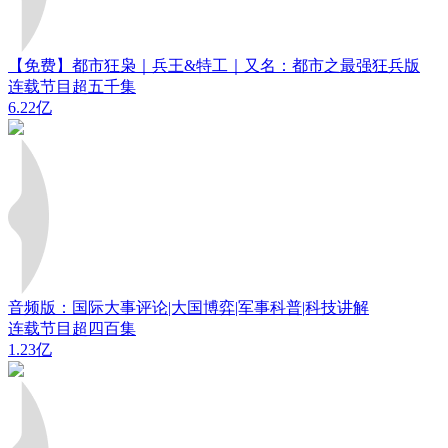
【免费】都市狂枭｜兵王&特工｜又名：都市之最强狂兵版
连载节目超五千集
6.22亿
音频版：国际大事评论|大国博弈|军事科普|科技讲解
连载节目超四百集
1.23亿