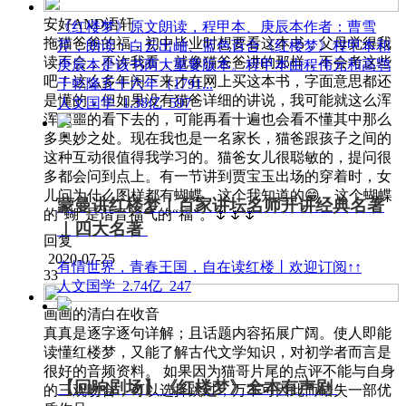
安好AND语轩
《红楼梦》原文朗读，程甲本、庚辰本作者：曹雪
拖猫爸爸的福，初中毕业时想要看这本书，父母觉得我
芹，朗读：白云出岫、蓝色百合《红楼梦》程甲本和
读不会，不许我看，就像猫爸爸讲的那样，不会考这些
庚辰本是该书两大重要版本。程甲本由程伟元和高鹗
吧！这么多年闲下来才在网上买这本书，字面意思都还
于乾隆五十六年（1791...
是懂的，但如果没有猫爸详细的讲说，我可能就这么浑
人文国学
1.38亿
597
浑噩噩的看下去的，可能再看十遍也会看不懂其中那么
多奥妙之处。现在我也是一名家长，猫爸跟孩子之间的
这种互动很值得我学习的。猫爸女儿很聪敏的，提问很
多都会问到点上。有一节讲到贾宝玉出场的穿着时，女
儿问为什么图样都有蝴蝶，这个我知道的😁，这个蝴蝶
蒙曼讲红楼梦｜百家讲坛名师开讲经典名著
的“蝴”是谐音福气的“福”。🌷🌷🌷
｜四大名著
回复
2020-07-25
有情世界，青春王国，自在读红楼丨欢迎订阅↑↑
33
人文国学
2.74亿
247
画画的清白在收音
真真是逐字逐句详解；且话题内容拓展广阔。使人即能
读懂红楼梦，又能了解古代文学知识，对初学者而言是
很好的音频资料。 如果因为猫哥片尾的点评不能与自身
【回响剧场】《红楼梦》全本有声剧
的三观吻合，可以选择跳过，万不可因此而错失一部优