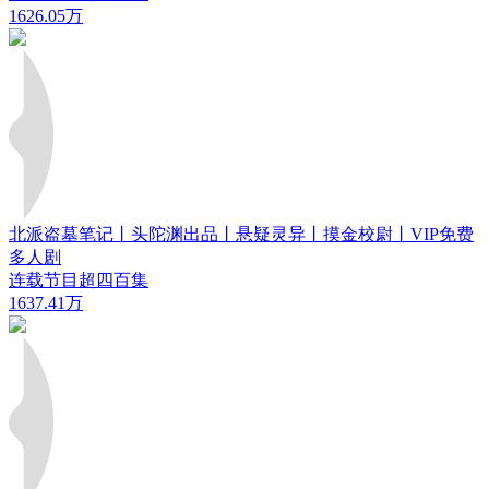
1626.05万
北派盗墓笔记丨头陀渊出品丨悬疑灵异丨摸金校尉丨VIP免费
多人剧
连载节目超四百集
1637.41万