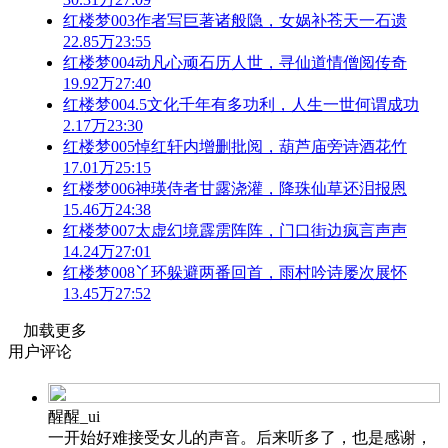
红楼梦003作者写巨著诸般隐，女娲补苍天一石遗
22.85万
23:55
红楼梦004动凡心顽石历人世，寻仙道情僧阅传奇
19.92万
27:40
红楼梦004.5文化千年有多功利，人生一世何谓成功
2.17万
23:30
红楼梦005悼红轩内增删批阅，葫芦庙旁诗酒花竹
17.01万
25:15
红楼梦006神瑛侍者甘露浇灌，降珠仙草还泪报恩
15.46万
24:38
红楼梦007太虚幻境霹雳阵阵，门口街边疯言声声
14.24万
27:01
红楼梦008丫环躲避两番回首，雨村吟诗屡次展怀
13.45万
27:52
加载更多
用户评论
醒醒_ui
一开始好难接受女儿的声音。后来听多了，也是感谢，