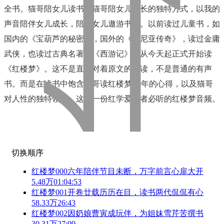
全书。猫哥陪女儿读书是猫哥陪女儿成长的独特方式，以我的
声音陪伴女儿成长，陪伴女儿遨游书海。以前读过儿童书，如
国内的《宝葫芦的秘密》，国外的《纳尼亚传奇》，读过金庸
武侠，也读过古典名著如《西游记》，从今天起正式开始读
《红楼梦》。这不是直接对着原文的朗读，不是普通的有声
书。而是在读书中饱含猫哥读红楼梦20年的心得，以及猫哥
对人性的独特领悟，这是一份红学爱好者必听的红楼梦音频。
切换顺序
红楼梦000六年陪伴节目未断，万字前言心扉大开
5.48万
01:04:53
红楼梦001开卷廿载历历在目，读书两代侃侃有心
58.33万
26:43
红楼梦002因奶娘曹寅成玩伴，为姐妹雪芹苦撰书
30.31万
27:09