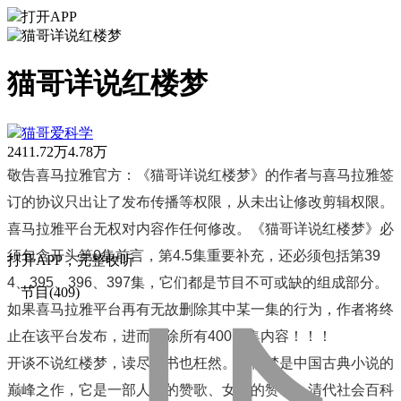
打开APP
猫哥详说红楼梦
猫哥爱科学
2411.72万
4.78万
敬告喜马拉雅官方：《猫哥详说红楼梦》的作者与喜马拉雅签
订的协议只出让了发布传播等权限，从未出让修改剪辑权限。
喜马拉雅平台无权对内容作任何修改。《猫哥详说红楼梦》必
须包含开头第0集前言，第4.5集重要补充，还必须包括第39
打
开
A
P
P，完整收听
4、395、396、397集，它们都是节目不可或缺的组成部分。
节目(409)
如果喜马拉雅平台再有无故删除其中某一集的行为，作者将终
止在该平台发布，进而删除所有400多集内容！！！
开谈不说红楼梦，读尽诗书也枉然。红楼梦是中国古典小说的
巅峰之作，它是一部人性的赞歌、女性的赞歌、清代社会百科