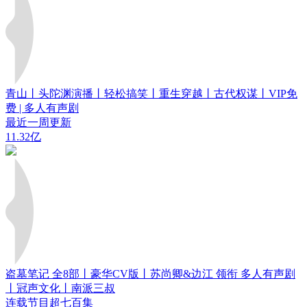
青山丨头陀渊演播丨轻松搞笑丨重生穿越丨古代权谋丨VIP免
费 | 多人有声剧
最近一周更新
11.32亿
盗墓笔记 全8部丨豪华CV版丨苏尚卿&边江 领衔 多人有声剧
丨冠声文化丨南派三叔
连载节目超七百集