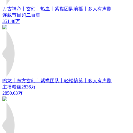
万古神帝丨玄幻丨热血丨紫襟团队演播丨多人有声剧
连载节目超二百集
351.48万
鸣龙丨东方玄幻丨紫襟团队丨轻松搞笑丨多人有声剧
主播粉丝2836万
2850.63万