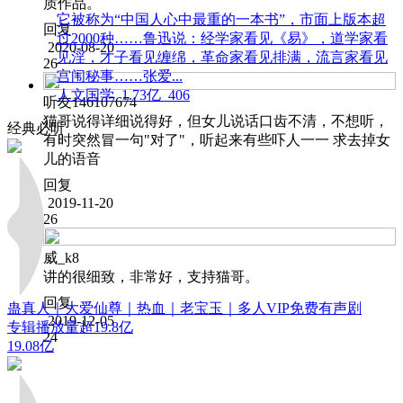
质作品。
它被称为“中国人心中最重的一本书”，市面上版本超
回复
过2000种……鲁迅说：经学家看见《易》，道学家看
2020-08-20
见淫，才子看见缠绵，革命家看见排满，流言家看见
26
宫闱秘事……张爱...
人文国学
1.73亿
406
听友146107674
猫哥说得详细说得好，但女儿说话口齿不清，不想听，
经典必听
有时突然冒一句"对了"，听起来有些吓人一一 求去掉女
儿的语音
回复
2019-11-20
26
威_k8
讲的很细致，非常好，支持猫哥。
回复
蛊真人｜大爱仙尊｜热血｜老宝玉｜多人VIP免费有声剧
2019-12-05
专辑播放量超19.8亿
24
19.08亿