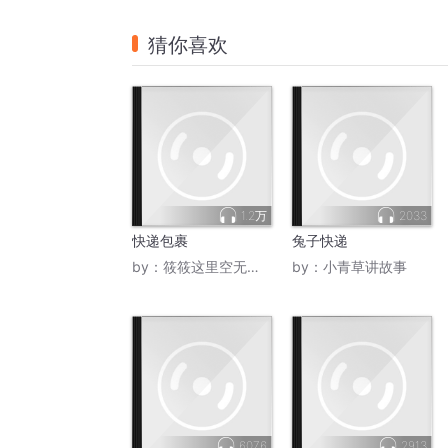
猜你喜欢
1.2万
2033
快递包裹
兔子快递
by：
筱筱这里空无一人
by：
小青草讲故事
6076
2913