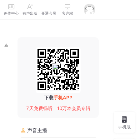
创作中心
有声出版
开通会员
客户端
下载
手机APP
7天免费畅听
10万本会员专辑
手机版
声音主播