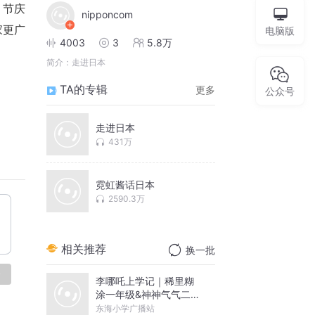
、节庆
nipponcom
家更广
电脑版
4003
3
5.8万
简介：
走进日本
TA的专辑
更多
公众号
走进日本
431万
霓虹酱话日本
2590.3万
相关推荐
换一批
论
李哪吒上学记｜稀里糊
涂一年级&神神气气二年
级
东海小学广播站