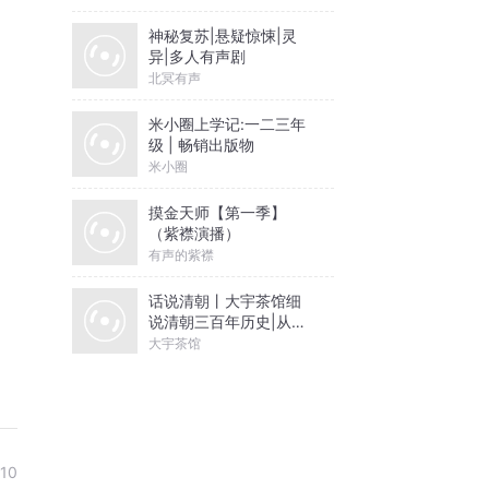
神秘复苏|悬疑惊悚|灵
异|多人有声剧
北冥有声
米小圈上学记:一二三年
级 | 畅销出版物
米小圈
摸金天师【第一季】
（紫襟演播）
有声的紫襟
话说清朝丨大宇茶馆细
说清朝三百年历史|从努
尔哈赤到末代皇帝溥仪|
大宇茶馆
康熙雍正乾隆
-10