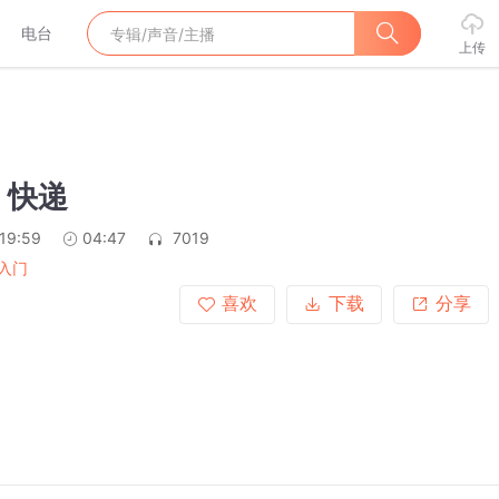
电台
上传
】快递
:19:59
04:47
7019
入门
喜欢
下载
分享