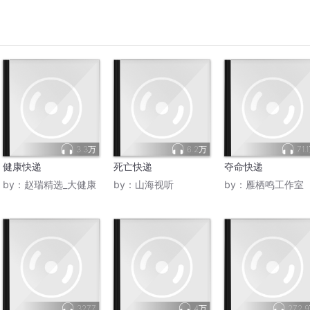
3.3万
6.2万
71.
健康快递
死亡快递
夺命快递
by：
赵瑞精选_大健康
by：
山海视听
by：
雁栖鸣工作室
3277
4万
272.