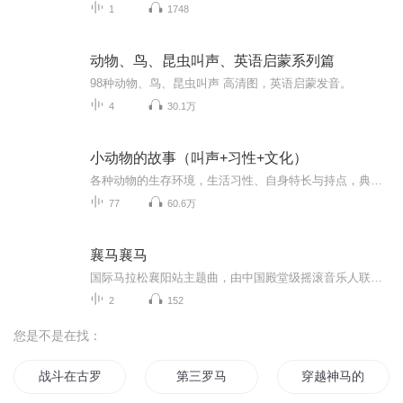
1
1748
动物、鸟、昆虫叫声、英语启蒙系列篇
98种动物、鸟、昆虫叫声 高清图，英语启蒙发音。
4
30.1万
小动物的故事（叫声+习性+文化）
各种动物的生存环境，生活习性、自身特长与持点，典型的叫声。动物在中国传统文化中的故事和传说。
77
60.6万
襄马襄马
国际马拉松襄阳站主题曲，由中国殿堂级摇滚音乐人联合打造！
2
152
您是不是在找：
战斗在古罗马帝国
第三罗马
穿越神马的