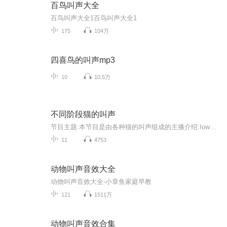
百鸟叫声大全
百鸟叫声大全1百鸟叫声大全1
175
104万
四喜鸟的叫声mp3
10
10.5万
不同阶段猫的叫声
节目主题:本节目是由各种猫的叫声组成的主播介绍:Iow无语主播寄语:这个猫友兔年快乐更新频率:不定时更新
11
4753
动物叫声音效大全
动物叫声音效大全-小章鱼家庭早教
121
1511万
动物叫声音效合集