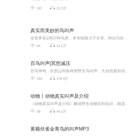
247
21.3万
真实而美妙的鸟叫声
全世界有10637种鸟类，本专辑致力于分享、辩识与欣赏，绝不是为了捕鸟，请多关注。
64
14.1万
百鸟叫声|冥想减压
百鸟争鸣…欣赏山间各种类野生鸟叫声…大自然最初动人的旋律！良好的生态环境孕育丰富的生物多样性性，本专辑在让大家欣赏到大自然鸟类个体带来的独特享受！增长自然知识，并更好地向身边朋友传播自然知识，共同为生态文明建设添砖加瓦…
153
178.4万
动物丨动物真实叫声及介绍
《动物真实叫声及介绍》解读野生动物百科知识，精选出鸟类及哺乳动物的知识及有趣的特点，适合3-12岁的孩子阅读。在语言方面及对大自然动物的认知，对孩子会有一定的知识提升。更多育儿内容：bj_benbaba播出时间：每天晚20:00...
99
44.2万
黄额丝雀金青鸟的叫声MP3