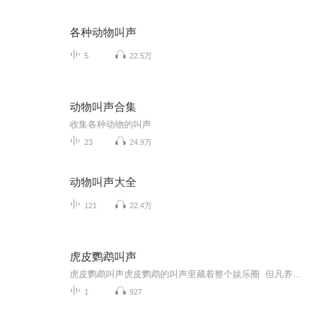
各种动物叫声
5
22.5万
动物叫声合集
收集各种动物的叫声
23
24.9万
动物叫声大全
121
22.4万
虎皮鹦鹉叫声
虎皮鹦鹉叫声虎皮鹦鹉的叫声里藏着整个娱乐圈 但凡养过虎皮鹦鹉的人都知道，这货要是参加《中国好声音》，评委的转身速度能比广场舞大妈抢超市鸡蛋还快。这些身披虎纹戏服的小家伙，每只都是自带百万调音师的实力派唱将。 叫声界的盲盒经济 打开...
1
927