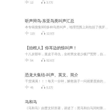
12
3.7万
听声辩鸟-东亚鸟类叫声汇总
本专辑搜集900多种鸟类叫声，地理范围上则包括了俄罗斯远东地区、日本、朝鲜半岛，中国东部及台湾地区，涵盖国内的东北、华北东部，向南经华东直至福建，除上述区域之外，对在内蒙古中部、山西，乃至华中地区观鸟也会有所助益。请耐心等待，内容不断添加中
115
12.9万
【抬棺人】你耳边的惊叫声！
十八岁那年，黄皮子寻仇，全村男女老少横尸荒野，自此我走上了一条不归路。血池里究竟有什么？朝天棺葬的谁？黄金棺又是哪位达官显贵的归处？槐木棺内的大人物，有何来历？避天棺是否真的可以令人长生？我叫叶鞘，师承抬棺人……-
54
52.6万
恐龙大集结-叫声、英文、简介
干货满满！！！每天一分钟，解救孩子一问就要度娘的恐龙小白父母！！！更有恐龙叫声、英文，在满足孩子好奇心的同时，学习英语! 恐龙，是地球上曾经存在过的，体形最庞大，统治地球长达1亿6千万年之久的古老生物。没有人见过真正的恐龙，我们对恐龙的...
45
5.2万
马和马
《马和马》由曹文轩所著，讲述了：黑马和白马同时降生在一户人家里，它们一起吃草，一起玩耍，一起慢慢地长大。战争爆发了，白马走上前线，成为一匹战功赫赫的马。黑马昼夜劳作，心中为白马感到高兴。白马受了重伤，被抬回村子。主人很快就感到厌烦了。只...