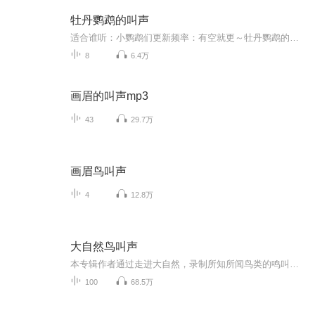
牡丹鹦鹉的叫声
适合谁听：小鹦鹉们更新频率：有空就更～牡丹鹦鹉的叫声～
8
6.4万
画眉的叫声mp3
43
29.7万
画眉鸟叫声
4
12.8万
大自然鸟叫声
本专辑作者通过走进大自然，录制所知所闻鸟类的鸣叫，旨在让听众闻声知鸟，享受和聆听大自然独特的魅力，真正确确树立爱护环境、保护生态、尊重自然、爱护动物的意识，为建设美丽中国贡献力量。
100
68.5万