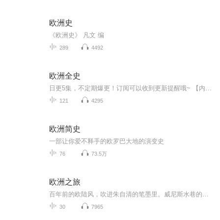
欧洲史
《欧洲史》 凡文 编
289
4492
欧洲全史
日更5集，不定期爆更！订阅可以收到更新提醒哦~ 【内容简介】 精美插图版，一套书读懂欧洲、美国、英国、法国、德国、俄国；一本是中国史入门经典书，一本是美国史入门经典书，一本是英国史入门经典书，一本是法国史入门经典书，都是通俗历史的入门书...
121
4295
欧洲简史
一部让你爱不释手的欧罗巴大地的演变史
76
73.5万
欧洲之旅
百年前的欧陆风，吹进朱自清的笔墨里。威尼斯水巷的波影，罗马古垣的残阳，瑞士雪山的清冽，巴黎画室的光影。一场文人的漫游，一次中西的对望。有声书《欧洲之旅》，邀你共赴时光之约。
30
7965