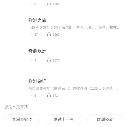
51
4788
欧洲之旅
《欧洲之旅》介绍了威尼斯、罗马、瑞士、荷兰、柏林等。
37
1397
奇葩欧洲
5
2876
欧洲杂记
朱自清先生的《欧游杂记》共收录游记11篇，分别为：威尼斯、佛罗伦司、罗马滂卑故城、瑞士、荷兰、柏林、德瑞司登、莱茵河、巴黎、西行通讯。其中《西行通讯》为附录。本书是中国文学家朱自清的一本游记，其文风细腻委婉，语言精雕细琢，构思新颖别致，创...
8
341
您是不是在找：
九洲皇妃传
剑过十一洲
欧洲公敌