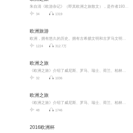
朱自清《欧游杂记》（即其欧洲之旅散文），是作者1931年留学英国、漫游欧洲后所作，1934年结集出版，收录10篇游记及《西行通讯》2篇。作品遍历威尼斯、巴黎、罗马、佛罗伦萨等名城，细绘水上城邦的明媚、巴黎的艺术氤氲、罗马的古迹沧桑，兼及瑞士湖山、莱...
34
1319
欧洲旅游
欧洲，拥有悠久的历史。拥有古希腊文明和古罗马文明。是欧洲人开辟了世界大航海。欧洲人的生产力一直居世界各洲前列。我们现在的衣食住行各个方面的享受绝大部分是欧洲文明带给我们的。欧洲历史古迹众多，欧洲的哲学家，文学家，画家，音乐家给我们贡献了...
1224
312.7万
欧洲之旅
《欧洲之旅》介绍了威尼斯、罗马、瑞士、荷兰、柏林等。
32
1036
欧洲之旅
《欧洲之旅》介绍了威尼斯、罗马、瑞士、荷兰、柏林等。
48
1746
2016欧洲杯