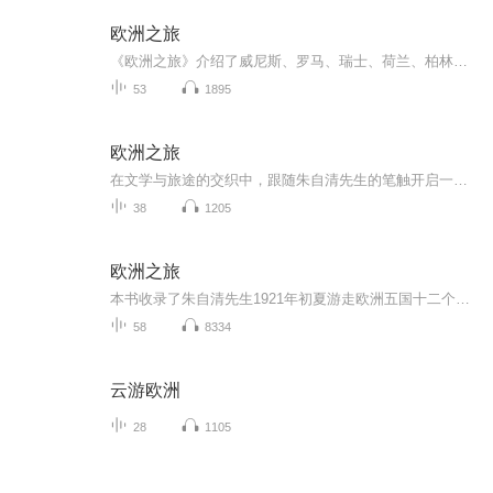
欧洲之旅
《欧洲之旅》介绍了威尼斯、罗马、瑞士、荷兰、柏林等。
53
1895
欧洲之旅
在文学与旅途的交织中，跟随朱自清先生的笔触开启一场别样的欧洲之旅。这里没有走马观花的打卡式记录，唯有一位文人对异域风土的细腻体察、对历史人文的深度思索。从莱茵河畔的诗意晚风，到罗马古城的残垣暮色，从巴黎街头的烟火气息，到威尼斯水城的粼粼...
38
1205
欧洲之旅
本书收录了朱自清先生1921年初夏游走欧洲五国十二个地方记下的游踪，以及30年代在英国留学期间所著的杂记。带我们跟着文学家的脚步进行一场时光穿梭之旅，揭开历史的面纱，细品上世纪30年代的欧洲。
58
8334
云游欧洲
28
1105