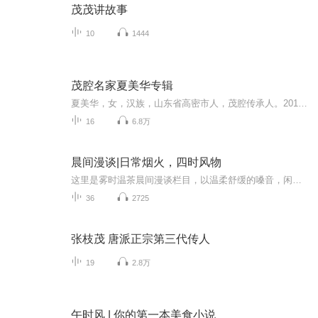
茂茂讲故事
10
1444
茂腔名家夏美华专辑
夏美华，女，汉族，山东省高密市人，茂腔传承人。2018年5月，被评定为第五批国家级非物质文化遗产代表性项目代表性传承人。
16
6.8万
晨间漫谈|日常烟火，四时风物
这里是雾时温茶晨间漫谈栏目，以温柔舒缓的嗓音，闲聊生活趣事、居家常识与人间细碎。在一天忙碌开始之前，寻一段松弛时刻，用温暖声音安放晨起的疲惫，陪伴你从容开启崭新日常。
36
2725
张枝茂 唐派正宗第三代传人
19
2.8万
午时风 | 你的第一本美食小说