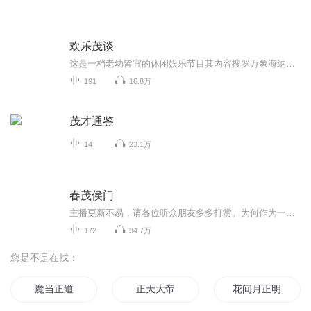
欢乐茂谈
这是一档老幼皆宜的休闲娱乐节目其内容搜罗万象海纳百川大多都是主播闲暇时阅读看到的非常感兴趣的内容有搞笑的网文微博，有趣的历史知识还有很多能让你长知识的科学杂谈这些内容都是积极向上的都是在传递正能量的适合任意年龄段的人收听希望在娱乐的同时...
191
16.8万
茂才通鉴
14
23.1万
春茂侯门
主播更新不易，请各位听众朋友多多打赏。为何作为一名目标为温馨甜文的女主，只须祸害某人即可
172
34.7万
您是不是在找：
魔当正道
正天大帝
花间月正明