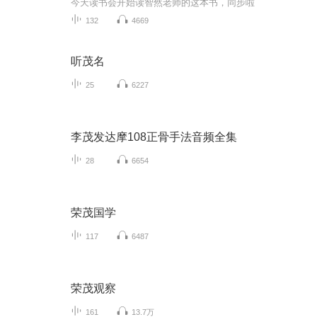
今天读书会开始读智然老师的这本书，同步啦
132
4669
听茂名
25
6227
李茂发达摩108正骨手法音频全集
28
6654
荣茂国学
117
6487
荣茂观察
161
13.7万