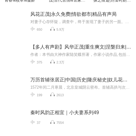
青春&校草&傲娇
茂|古代言情&世家&
探之痕迹|刑警时刻之
魂穿
风华正茂
风花正茂|永久免费|情欲都市|精品有声局
对妻子心存怀疑，调查中，终于发现了妻子的另一面。历经磨难，王者归来，要让有些人付出代价。。。爆更中。。。。
650
5.9万
【多人有声剧】风华正茂|重生爽文|涅槃归来|复仇虐杀
作者：本书由大神作家陆笑蝶所著，作家小说作品,包括《灯花笑》、《回眸医笑》、《千金笑》等本剧原名《扫彼旧怨》是一部超级重生之剧本书简介：前世，生父卖女求荣，继母阴狠算计，姨娘落井下石，姐妹背后捅刀。她被至亲送上一条不归路，凄惨而死。 嫡女...
375
2.3万
万历首辅张居正|中国|历史|隆庆秘史|奴儿花花|高张权争|殷正茂贪
1572年闰二月寒晨，北京皇城阴云密布。首辅高拱与次辅张居正冒雨赴朝，为广西平叛人选争执不下。高拱力保门生李延，张居正力荐能吏殷正茂。皇极门前突发惊变。隆庆皇帝衣冠不整，当众紧攥高拱之手，情绪濒临崩溃。他忽而索要宠姬奴儿花花，忽而悲泣“东宫...
199
2613
秦时风韵正相宜｜小夫妻系列49
37
7554