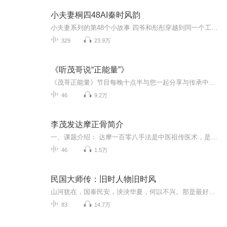
小夫妻桐四48AI秦时风韵
小夫妻系列的第48个小故事 四爷和彤彤穿越到同一个工厂大院，家里面的父母都正在面临下岗危机，家庭关系危机，看两个人如何在这个时代大展拳脚……第49个小故事-秦时风韵 彤彤穿成秦始皇犹如奴仆的庶姐，四爷穿成吕不韦不受宠的侄子，两人一同与秦始皇嬴政...
329
23.9万
《听茂哥说“正能量”》
《茂哥正能量》节目每晚十点半与您一起分享与传承中华文化、弘扬民族精神、彰显华夏神韵！
46
9.2万
李茂发达摩正骨简介
一、课题介绍： 达摩一百零八手法是中医祖传医术，是利用中医理论、阴阳平衡及五行相生相克在人体养生、保健调理中的科学性，搏采南北名家之长，吸取达摩易筋经优秀手法而创立的。达摩手法运用拨筋、点穴、正骨，配合砭法、针法、炙法、罐法、跷法、导引...
46
1.5万
民国大师传：旧时人物旧时风
山河犹在，国泰民安，泱泱华夏，何以不兴。那是最好的时代，也是最坏的时代。【内容简介】《民国大师传：旧时人物旧时风》是汪兆骞老师在《民国清流》系列之后，又一部回忆旧日文人的力作。本书由汪兆骞老师原声讲解，通过对数十位业已逝去的大师之人生素描，讲述了大量文人间不为人熟知的隐秘故事，是一部再现了20世纪上半叶中国知识分子群体悲情与无奈的心灵史诗。那是一个逝去的年代，亦是个白衣胜雪的年代。那个年代，生产形形色色特立独行的人物。从晚清名流，到民国学者，到当代雅士，都穿越时空的...
83
14.7万