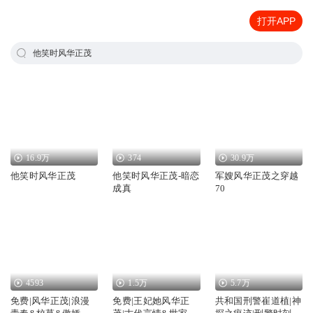
打开APP
他笑时风华正茂
16.9万
374
30.9万
他笑时风华正茂
他笑时风华正茂-暗恋
军嫂风华正茂之穿越
成真
70
4593
1.5万
5.7万
免费|风华正茂|浪漫
免费|王妃她风华正
共和国刑警崔道植|神