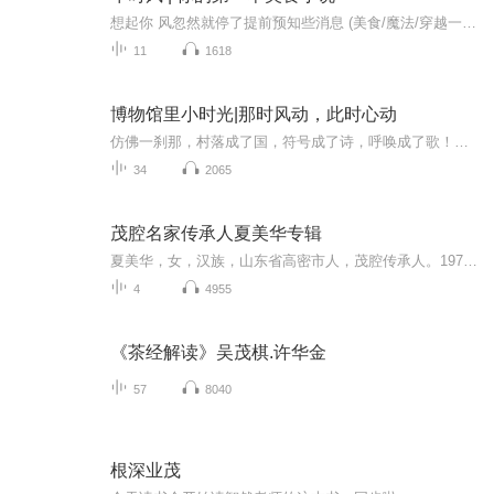
想起你 风忽然就停了提前预知些消息 (美食/魔法/穿越一应俱全 同时主线还是清新师生恋)作者 野象小姐播讲 萧霖
11
1618
博物馆里小时光|那时风动，此时心动
仿佛一刹那，村落成了国，符号成了诗，呼唤成了歌！以城市人文、博物馆为主题的专题节目
34
2065
茂腔名家传承人夏美华专辑
夏美华，女，汉族，山东省高密市人，茂腔传承人。1971年参加戏曲艺术工作，1986年加入中国共产党。历任高密茂腔剧团女演员队长、艺委会副主任、高密市政协第六、七届常委。走上艺术道路以来，冬练“三九”，夏练“三伏”，循着心中的艺术目标，一步一个脚印，稳稳当当地走自己的路，练就了扎实的基本功和独具风格的老旦唱腔功力，她的嗓音宽广、洪亮，咬字清晰，把茂腔艺术风格发挥的淋漓尽致，听来令人心旷神怡。
4
4955
《茶经解读》吴茂棋.许华金
57
8040
根深业茂