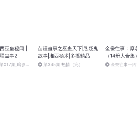
湘西巫蛊秘闻 |
苗疆蛊事之巫蛊天下|悬疑鬼
金蚕往事：原
苗疆蛊事2
故事|湘西秘术|多播精品
（14册大合集
巫蛊小说
第017集_暗影逞
第345集 热情（完）
金蚕往事十四
光【大结局】