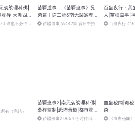
南无袈裟理科佛|
苗疆道事丨《苗疆蛊事》兄
百蛊夜行：我
疑灵异|天涯四
弟篇丨陈二蛋&南无袈裟理
人|苗疆蛊事|
科佛丨陆左萧克明丨道门江
悬疑灵异|悬疑
870 谁也不必怕
苗疆道事 第442集 背后中招
百蛊夜行 41
湖茅山宗丨多人有声剧
术
）
结局）
苗疆蛊事2|南无袈裟理科佛|
血蛊秘闻|诡秘
桑梓监制|恐怖悬疑|都市灵
谈
尽所有（完结）
异|风水秘术|多人有声剧
苗疆蛊事2 0654 今时往日
《血蛊秘闻》
（上季完）