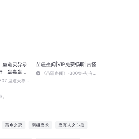
】蛊道灵异录
苗疆蛊闻|VIP免费畅听|古怪
奇｜蛊毒蛊术
《苗疆蛊闻》-300集-别有洞
天
707 蛊道天尊
听朗朗更多故事
载。
苗乡之恋
南疆蛊术
蛊真人之心蛊
重生后我回苗疆继承家业