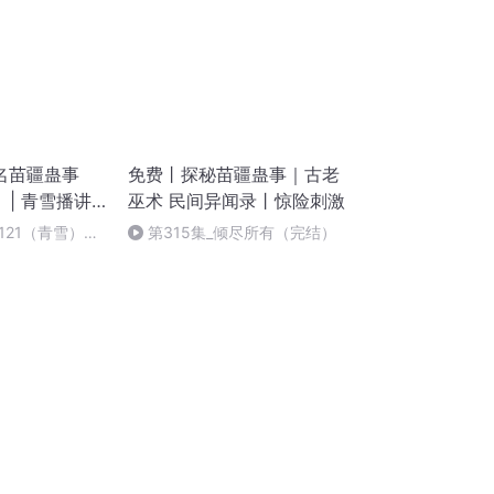
名苗疆蛊事
免费丨探秘苗疆蛊事｜古老
）| 青雪播讲
巫术 民间异闻录丨惊险刺激
121（青雪）追
第315集_倾尽所有（完结）