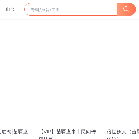
电台
湖虐恋|苗疆蛊
【VIP】苗疆蛊事丨民间传
俗世妖人（苗