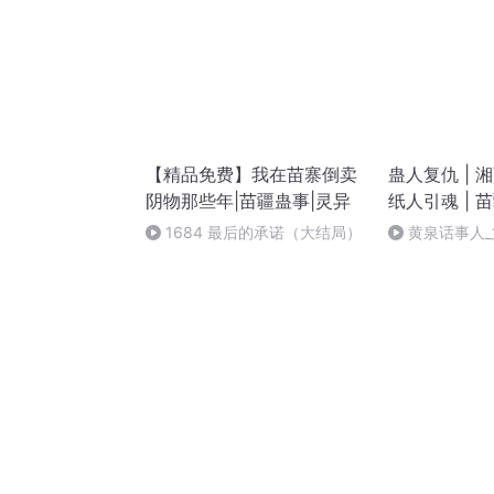
【精品免费】我在苗寨倒卖
蛊人复仇 | 
阴物那些年|苗疆蛊事|灵异
纸人引魂 | 
1684 最后的承诺（大结局）
黄泉话事人_
能