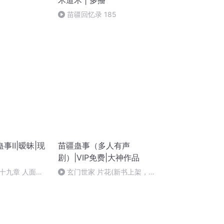
术道术 | 多播
苗疆回忆录 185
事Ⅱ|暧昧|现
苗疆蛊事（多人有声
剧）|VIP免费|大神作品
十九章 人面不
玄门世家 片花(新书上架，欢
依旧笑春风
迎收听）