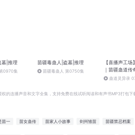
盗墓|推理
苗疆毒蛊人|盗墓|推理
【喜播声工场
｜苗疆蛊道传
第0970集
苗疆毒蛊人 第0750集
蛊师秘闻
蛊道灵异录 0
(全书完)欢迎收
授权的连播声音和文字全集，支持免费在线试听阅读和有声书MP3打包下
是苗一
苗女蛊传
苗家人小故事
剑州雏苗
苗疆禁忌档案
劫之苗疆圣地
无疆无疆
蛊行于天下
苗疆奇闻录
苗疆鬼师