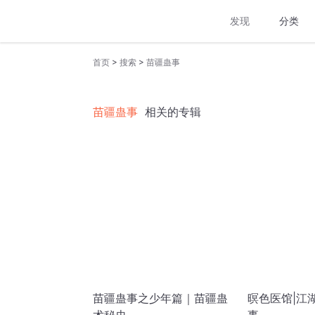
发现
分类
>
>
首页
搜索
苗疆蛊事
苗疆蛊事
相关的专辑
苗疆蛊事之少年篇｜苗疆蛊
暝色医馆|江