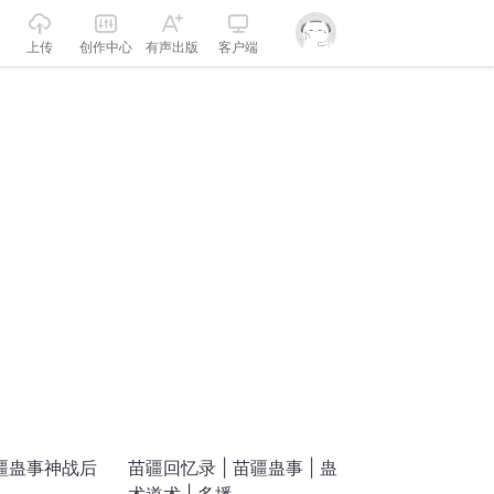
上传
创作中心
有声出版
客户端
疆蛊事神战后
苗疆回忆录 | 苗疆蛊事 | 蛊