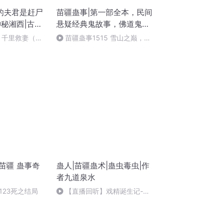
的夫君是赶尸
苗疆蛊事|第一部全本，民间
神秘湘西|古言
悬疑经典鬼故事，佛道鬼
爱情|阴阳秘
神，巫蛊降头｜张震领衔
6 千里救妻（大
苗疆蛊事1515 雪山之巅，朝
阳升起【全书完，感谢支持！】
苗疆 蛊事奇
蛊人|苗疆蛊术|蛊虫毒虫|作
者九道泉水
123死之结局
【直播回听】戏精诞生记-
《蛊人》