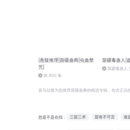
|悬疑推理|苗疆蛊商|虫蛊禁
苗疆毒蛊人|
咒|
苗疆毒蛊人 
第 800 集
喜马拉雅为您推荐苗疆蛊事的精选专辑，包含正品
三苗三术
苗有不可言
谁
您是不是在找：
苗蛊传人
苗疆蛊医
生死