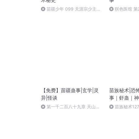
术秘史
事
苗疆少年 099 天涯宗少主
暝色医馆 第
（第一部 完）
两忘心安
【免费】苗疆蛊事|玄学|灵
苗族秘术|恐
异|怪谈
事｜虾蛊｜神
第一千二百八十九章 天山朝
苗族秘术12
阳