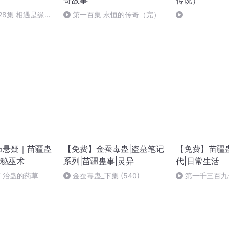
奇故事
传说）
28集 相遇是缘
第一百集 永恒的传奇（完）
怖悬疑｜苗疆蛊
【免费】金蚕毒蛊|盗墓笔记
【免费】苗疆蛊
秘巫术
系列|苗疆蛊事|灵异
代|日常生活
7 治蛊的药草
金蚕毒蛊_下集 (540)
第一千三百九
知何处去，桃花