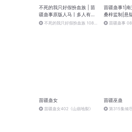
不死的我只好假扮血族 | 苗
苗疆蛊事1|
疆蛊事原版人马丨多人有声
桑梓监制|悬
剧
大奇书
不死的我只好假扮血族 1081
苗疆蛊事 0
期待我们在星空相遇的那一天
谁（第一部完
（完结）
苗疆蛊女
苗疆巫蛊
苗疆蛊女402《山崩地裂》
第315集倾