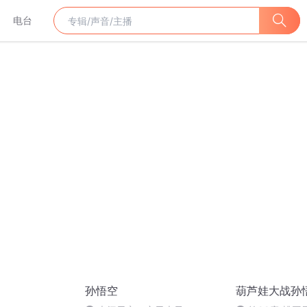
电台
孙悟空
葫芦娃大战孙