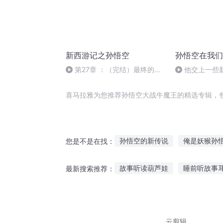
新西游记之孙悟空
孙悟空在我们
第27章 ：（完结）最终的觉
他交上一些
醒
喜马拉雅为您推荐孙悟空大战牛魔王的精选专辑，
孙悟空的新传说
俺是妖猴孙
您是不是在找：
我不是孙悟空
成为孙悟空
故事听读葫芦娃
睡前听故事
最新搜索推荐：
战神孙悟空
大魔王孙悟空
小鱼情感热听的故事
小丑鬼
听核桃讲故事的视频
这个故
云剪辑