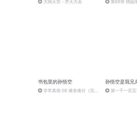
大闹天宫－齐天大圣
第89章 桃园
书包里的孙悟空
孙悟空是我兄
非常真假 06 难舍难分（完
第一千一百五
结）
身孙悟空