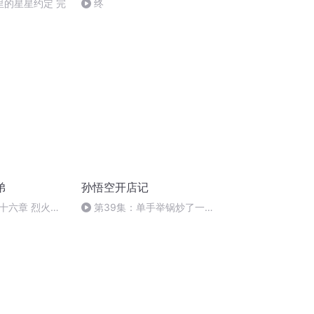
里的星星约定 完
终
弟
孙悟空开店记
十六章 烈火铸
第39集：单手举锅炒了一
天！