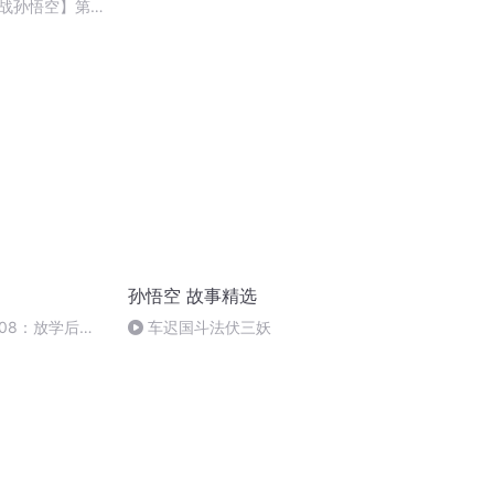
战孙悟空】第
裂魂弱，玄律求援
孙悟空 故事精选
08：放学后发
车迟国斗法伏三妖