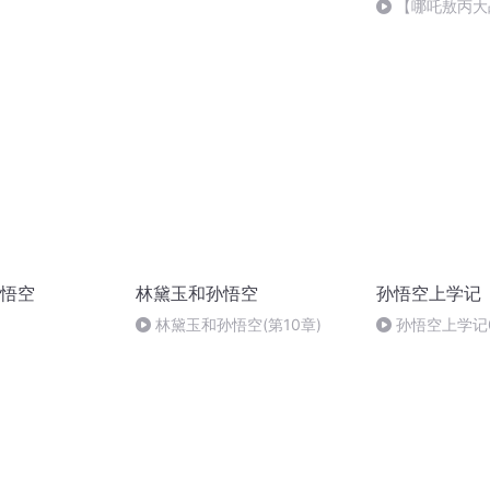
【哪吒敖丙大
2230集 - 碑
【哪吒外传】
悟空
林黛玉和孙悟空
孙悟空上学记
林黛玉和孙悟空(第10章)
孙悟空上学记
生的趣事