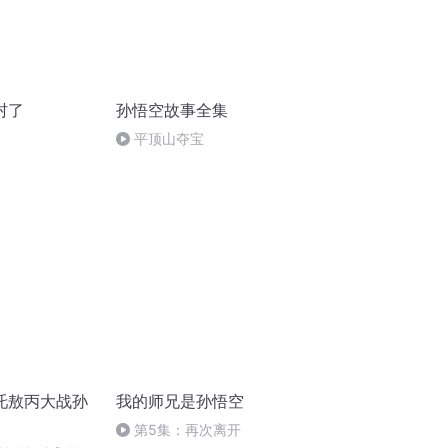
村了
孙悟空故事全集
平顶山夺宝
吒敖丙大战孙
我的师兄是孙悟空
第5集：再次离开