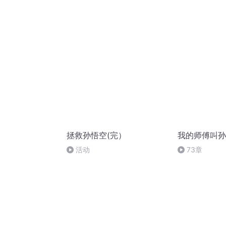
拯救孙悟空(完）
我的师傅叫孙
活动
73章