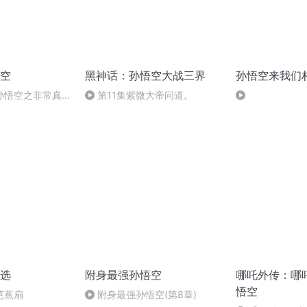
空
黑神话：孙悟空大战三界
孙悟空来我们
孙悟空之非常真
第11集紫微大帝问道。
头伤心
选
附身最强孙悟空
哪吒外传：哪
悟空
芭蕉扇
附身最强孙悟空(第8章)