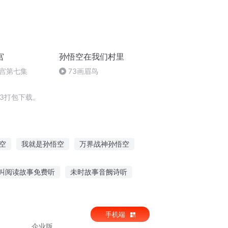
宫
孙悟空在我们村里
宫第七集
73画眉鸟
3打包下载。
空
我就是孙悟空
万界战神孙悟空
空
孙悟空转生日记
妖王孙悟空
叫阅读故事免费听
未时故事音阙诗听
故事在线听中文
听故事分享文案短句英语
手机端
企业版