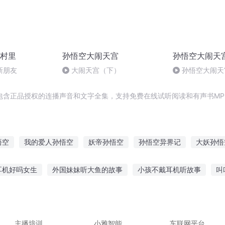
村里
孙悟空大闹天宫
孙悟空大闹天
新朋友
大闹天宫（下）
孙悟空大闹天
包含正品授权的连播声音和文字全集，支持免费在线试听阅读和有声书MP
悟空
我的爱人孙悟空
妖帝孙悟空
孙悟空异界记
大妖孙悟
万界之最强孙悟空
孙悟空空如也
齐天战神孙悟空
后世孙悟
耳机好吗女生
外国妹妹听大鱼的故事
小孩不戴耳机听故事
叫
妖圣孙悟空
俺不是孙悟空
故事在线听
听君的智慧故事视频
幼儿喜欢听的搞笑故事
英文
事我非常喜欢听
不喜欢读书喜欢听故事
主播培训
小雅智能
车联网平台