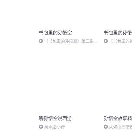
书包里的孙悟空
书包里的孙悟
《书包里的孙悟空》第三集
【书包里的
非常真假 第四章 铁头伤心
假】第四集铁
听孙悟空说西游
孙悟空故事精
吴承恩小传
火焰山三借