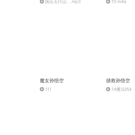
困压五行山。.mp3
10.m4a
魔女孙悟空
拯救孙悟空
111
14魔法鸡4