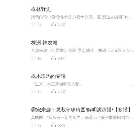
株林野史
清代白话中篇艳情小说,六卷十六回。题“痴道人编辑”,作者姓名、生平不详。此书清嘉庆十五年伯依保奏禁,道光二十四年的《劝毁淫书征信录》及同治七年丁日昌禁书目均著录,推断当著于乾隆年间。今存上海小说社排印本。书叙春秋时代郑穆公女素娥,生得玉骨冰肌...
24
2.4万
株洲-神农城
音频来源于链景旅行 地址 景点地址：株洲市天元区天台路炎帝广场（临近株洲市委、沃尔玛、株洲工业大学） 票价描述 神农塔门票80元/人 开放时间 暂无 乘车信息 1.神农城站:T2路(杨莉专线)、T21路、T28路、T40路、60路、106路(云田专线)2.神农城北站:T30路...
10
3.1万
株木琅玛的专辑
「过来，本王亲自哄你入睡」 ——御王口谕------------------------------------------------------简介：青年配音演员，代表作《定海浮生录》感谢喜爱《太子殿下有喜了》的小耳朵们株株...
12
2.4万
霸宠来袭：总裁守珠待图/解明源演播/【多播】
莫图图：“我所有一切的努力，都是为了孩子能够回到自己的身边。爱情在这辈子，已经与我绝缘。”罗盛安：“那是因为你没有遇到我！”“什么？”“到我身边，我会让你知道，什么是幸福女人。”世人皆言罗氏大少眼神不好，居然把一个为别的男人生过孩子的女...
83
5046