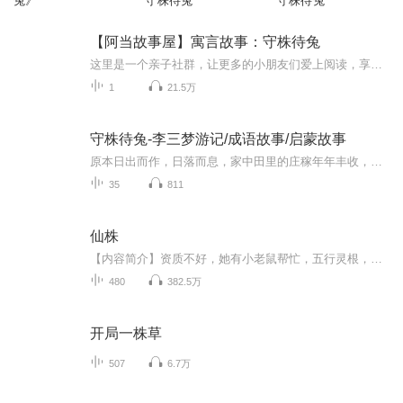
兔》
守株待兔
守株待兔
【阿当故事屋】寓言故事：守株待兔
这里是一个亲子社群，让更多的小朋友们爱上阅读，享受每天的亲子阅读时光！阿当妈妈会定时发送经典儿童故事音频及育儿精华文章，阿当妈妈通过自己动听的声音来给小朋友们诵读经典绘本故事，用声音传递对孩子们生命教育的意义！征集令 招募小主播喽！ 小朋...
1
21.5万
守株待兔-李三梦游记/成语故事/启蒙故事
原本日出而作，日落而息，家中田里的庄稼年年丰收，粮仓总是满满当当的李三，。在一次偶然的机会，在树下见到一只兔子意外撞死，让他体会到了不劳而获的快乐。从此，他开始幻想着每天都能有兔子自动送上门来，放下手中的锄头，守在树旁等待那不可能再来的...
35
811
仙株
【内容简介】资质不好，她有小老鼠帮忙，五行灵根，才是种药王道。以吊车尾勉强加入外门弟子行列的洛夕，在长生路上闷声大发财。【作者/主播简介】作者：佳奇.QD，网络小说作家。主播：白日梦Zz。【购买须知】1、本作品为付费有声书，前105集为免费试听，...
480
382.5万
开局一株草
507
6.7万