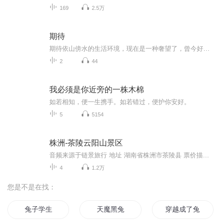
169
2.5万
期待
期待依山傍水的生活环境，现在是一种奢望了，曾今好像不，因为在我年轻之前，处处皆是。在都市里时间长了，看着原有的自然景观都变成楼群、马路街道，一切都留下人为的刻意，抹去了自然状态，心里总感觉失去了生活中最本质的东西了，准确的说，多少年了，...
2
44
我必须是你近旁的一株木棉
如若相知，便一生携手。如若错过，便护你安好。
5
5154
株洲-茶陵云阳山景区
音频来源于链景旅行 地址 湖南省株洲市茶陵县 票价描述 75 开放时间 8：00—17：00 乘车信息 乘车路线： 火车站乘坐1路公交至工艺品市场转乘2路公交至云阳山北门 长途汽车站工艺品市场乘坐2路公交至云阳山北门 中心汽车站东阳大道乘坐旅1路公交至云阳山东门
4
1.2万
您是不是在找：
兔子学生
天魔黑兔
穿越成了兔子