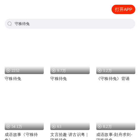
打开APP
守株待兔
2252
9.7万
1.2万
守株待兔
守株待兔
《守株待兔》背诵
54.1万
63
8.2万
成语故事《守株待
文言拾趣·讲古识粤｜
成语故事-刻舟求剑-