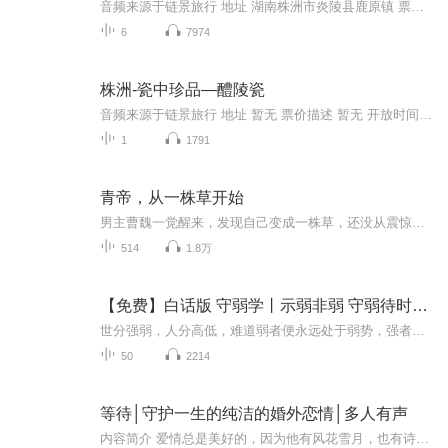
音频来源于链景旅行 地址 湖南株洲市炎陵县鹿原镇 票价描述 成人票：80元，情侣双人票：160元，亲子票（一大一小）：120元，家庭票（二大一小）：200元。儿童身高1.2米（含）以下、70岁以上的老人持本人有效证件、记者持本人有效记者证免票。儿童身高1.2-1...
6
7974
株洲-瓷中珍品—醴陵瓷
音频来源于链景旅行 地址 暂无 票价描述 暂无 开放时间 暂无 乘车信息 暂无
1
1791
青帝，从一株草开始
男主曹魏一觉醒来，发现自己变成一株草，还没从震惊中缓过来，竟意外绑定系统，从此踏上修仙之路...
514
1.8万
【免费】白话版 守弱学丨示弱非弱 守弱待时丨职场生存 处世之道
世分强弱，人分高低，难道弱者便永远处于弱势，强者便可恒强吗?人的一生为何有时处于强势，有时又处于弱势?强弱之势又是如何转化的?守弱的奥妙道出“强者守弱，使强者恒强；弱者守弱，可由弱变强”的大道理、大学问——柔弱处上。《守弱学》用九卷智慧告诉...
50
2214
等待│守护一生的纯洁的婚外恋情│多人有声
内容简介 爱情总是美好的，因为他有风花雪月，也有诗和远方。婚姻则多了很多的柴米油盐，甚至是残酷的现实。一个男人或女人，除去婚姻之外，是否有纯洁、真诚的异性朋友存在？伦理道德和爱情该怎样取舍呢？婚姻家庭和爱而不得，主人公又该何去何从？