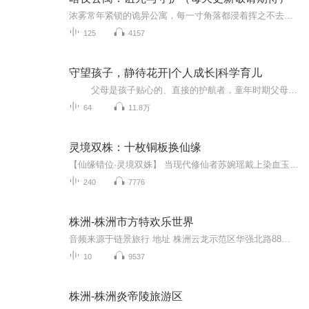
浓雾常年紧锁的诡异公寓，每一寸角落都浸着挥之不去的阴翳，地板下的异响、门缝里的黑影、深夜回荡的呜咽，让这里成为无人敢踏足的禁地。身世成谜的幽影尘，仿佛被命运诅咒般，成为这座公寓唯一的租客——他自踏入房门的那一刻起，就注定被卷入一场早已布...
125
4157
守望孩子，静待花开|个人成长|科学育儿
父母是孩子贴心的、直接的护航者，童年时期父母的教育方式将对孩子一生产生极为深远的影响。在亲子关系中，无论父母与孩子的沟通采用的是何种方式，重要是最终的效果。孩子的成长似乎是自然且无可阻挡的过程，父母只要用全心的爱去陪伴和...
64
11.8万
灵境双株：十枚铜板换仙缘
【仙缘错位·灵境双姝】 当现代修仙者苏婉瑶戴上染血玉戒，竟穿越成仙门痴儿。 混沌识海中燃烧着执念：定要登上飘渺谷主之位。 与此同时，仙途驿车上的叶芷萱正摩挲着十枚铜板换来的古戒，灵田在掌心绽放霞光，却不知自己种下的灵植正滋养着某个时空的残魂...
240
7776
株洲-株洲市方特欢乐世界
音频来源于链景旅行 地址 株洲云龙示范区华强北路88号 票价描述 免票:身高1.2米以下的儿童和年满70周岁以上的老人(凭有效身份证件)免票， 免票人士须有持全价票成人陪同，每名持票成人限带1名免票人士。 开放时间 9:30-17:30（周一-周五）；9:00-18:00（周...
10
9537
株洲-株洲炎帝陵旅游区