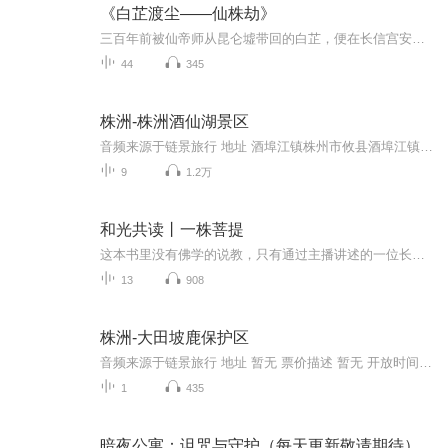
《白芷渡尘——仙株劫》
三百年前被仙帝师从昆仑墟带回的白芷，便在长信宫安了家。他常坐在白芷身旁打坐，指尖溢出的仙力会顺着土壤渗入它的根系，让它在短短百年间便修出了灵识，再过百年，竟能凝聚出人形。整个仙界谁不知，白芷是师尊座前最宝贝的灵植。谁知白芷被人暗算，植入...
44
345
株洲-株洲酒仙湖景区
音频来源于链景旅行 地址 酒埠江镇株州市攸县酒埠江镇 票价描述 90元（含：酒仙湖船票、酒埠江地质公园博物馆、攸女仙境） 开放时间 8:00-17:30 乘车信息 暂无
9
1.2万
和光共读丨一株菩提
这本书里没有佛学的说教，只有通过主播讲述的一位长者、一位智者的人生自白。和光共读邀您一起，透过活佛跌宕起伏的人生，寻找我们普通人身上的智慧种子……
13
908
株洲-大田坡鹿保护区
音频来源于链景旅行 地址 暂无 票价描述 暂无 开放时间 暂无 乘车信息 暂无
1
435
暗夜公寓：诅咒与守护（每天更新敬请期待）