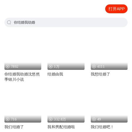
打开APP
你结婚我劫婚
7892
1万
4111
你结婚我劫婚沈悠然
结婚由我
我想结婚了
季锦川小说
716
332.8万
49
我们结婚了
我和男配结婚啦
我们结婚吧！