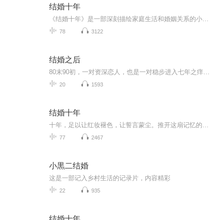
结婚十年
《结婚十年》是一部深刻描绘家庭生活和婚姻关系的小说。文章通过女主角的视角，讲述了她在十年婚姻中的心路历程。从最初的甜蜜憧憬到逐渐面临现实的挑战，再到丈夫变心和自身健康危机的双重打击，女主角经历了从依赖到觉醒的转变。在生活的重压下，她不得...
78
3122
结婚之后
80末90初，一对资深恋人，也是一对稳步进入七年之痒的夫妻，之间的对谈、分享、倾诉。
20
1593
结婚十年
十年，足以让红妆褪色，让誓言蒙尘。推开这扇记忆的门，您将听到一个民国女子的低声自述。从洞房花烛的憧憬，到十年婚姻的千疮百孔；从深宅大院的压抑，到内心世界的惊涛骇浪。这不仅仅是一个女人的婚姻史，更是一部在时代巨变中，女性寻求自我与尊严的觉...
77
2467
小黒二结婚
这是一部记入乡村生活的记录片，内容精彩
22
935
结婚十年