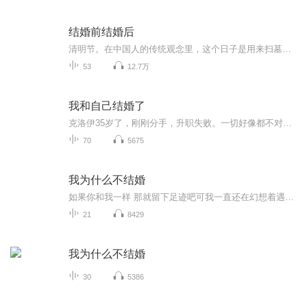
结婚前结婚后
清明节。在中国人的传统观念里，这个日子是用来扫墓的，忌婚嫁。这一天，一男一女跌跌撞撞，勾肩搭背，沿着蛇形的路线走进民政局。女人把酒瓶丢到桌上，说的第一句话却是:"结婚!我要跟这男人结婚!""户口本、身份证，去那边复印，然后再去那边拍照片。不过我比较建议等你们酒醒了再来登记，不要明天又跑去隔壁离婚，增加我们的工作负担是很不厚道的。"工作人员很厌恶地瞪了她一眼，口吻很恶劣，还在妄想挽救那个一时鬼迷心窍的帅气男人。...
53
12.7万
我和自己结婚了
克洛伊35岁了，刚刚分手，升职失败。一切好像都不对了。同学聚会，别人拖家带口，她孤身一人，只是逗了逗身边的小孩，便收获了一桌子同情的叹息；公司团建，优秀员工和部门门经理的职位都旁落他人，她盘算着涨不上去的工资，掐灭了买房的念头；忙不迭找到新的约会对象，迎接她的却是更大的暴击......流了很多眼泪、喝了很多酒之后，克洛伊做出一个决定:和自己结婚!还要办一场盛大的婚礼!一您能帮我在戒圈内刻上“感谢我让我完整”吗?一当然!“你让我完整”是很常见的话。一不，是“我让我完整”。“我愿意做自己亲密的爱人、忠诚的战友，自尊、自信、 自爱，一生如是，至死不渝。”
70
5675
我为什么不结婚
如果你和我一样 那就留下足迹吧可我一直还在幻想着遇到一个好朋友，幸运的话甚至 是一个人生伴侣，他(她) -样明白生活的不易，看到人性的卑鄙和社会的阴暗面，但还是发自内心的爱这个世界。那样的话，我们是以朋友或者爱人的身份携手走过一-生都将是幸福的，值得珍惜的。如果你也是这样，我想要认识你。多数人以外表决定着优越感，网络社交中先开口的也就已经输了，这个病态的规则占据着每一个手机那头的心。
21
8429
我为什么不结婚
30
5386