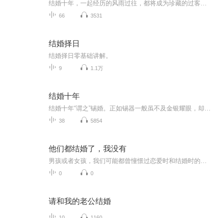
结婚十年，一起经历的风雨过往，都将成为珍藏的过客与回忆。欢迎聆听，有声小说，结婚十年。
66
3531
结婚择日
结婚择日零基础讲解。
9
1.1万
结婚十年
结婚十年“谓之”锡婚。正如锡器一般虽不及金银耀眼，却坚韧不易碎，越打磨越光亮。从新婚燕尔的青涩，到七年之痒的疲惫，再到十年之约的笃定。戴上耳机让我们在声音的世界里，重温那些被岁月尘封的悸动，感受相守的重量。
38
5854
他们都结婚了，我没有
男孩或者女孩，我们可能都曾憧憬过恋爱时和结婚时的样子，可是任时光流逝，也许是缘分未至，单身的你依然傲娇的自诩为“单身贵族”。当你一次次被家人、朋友催着恋爱结婚时，你的内心是怎样的？当你一次次收到朋友的婚礼邀请，看着身边的朋友们相继结婚生子，你的内心是怎样的？当你和朋友们在一起聊天，你懵懂而又尴尬的听着他们频繁说起孩子的事情，你也会看到有些朋友的微信头像换成了小朋友，朋友圈里也晒着小孩子的成长记录，你的内心是怎样的？？...
0
0
请和我的老公结婚
10
1160