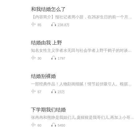
和我结婚怎么了
【内容简介】报社记者周小甜，在26岁生日的前一个月，周母为了不让她成为大龄剩女，在26岁之前摆脱单身周母入住了周小甜的家，开始了逼婚。没能升职的周小甜还被上司安排没人接的任务，酒吧买醉撞上了。。。【作者/主播简介】作者：七月，网络小说作家。主...
85
238.8万
结婚由我 上野
知名女性主义学者水无田与社会学者上野千鹤子的对谈。女性的人生价值是什么？结婚？生育？绝非如此！
30
1797
结婚别裸婚
一部经典作品！人物刻画细腻！情节起伏吸引人。根据听众的喜好而精选，声音清晰，感染力强。感情色彩浓厚。。就是对我们的最大支持和厚爱。每天加班很辛苦，您就动动手指支持一下吧！一部经典作品！人物刻画细腻！情节起伏吸引人。根据听众的喜好而精选，声音清晰，感染力强。感情色彩浓厚。。就是对我们的最大支持和厚爱。每天加班很辛苦，您就动动手指支持一下吧！一部经典作品！人物刻画细腻！情节起伏吸引人。根据听众的喜好而精选，声音清晰，感染力强。感情色彩浓厚。。就是对我们的最大支持和厚爱。每天加班很...
67
23万
下学期我们结婚
张冉冉和熊静是我姐们儿,庞猩猩是我哥们儿,再加上小哥哥任杰和我妈,他们就是我的全部……
60
5450