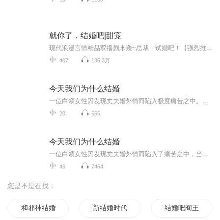
就你了，结婚吧|甜宠
现代浪漫言情精品双播剧来袭~总裁，试婚吧！【强烈推荐】一段甜蜜的试婚生活，嬉笑打闹互相关怀本以为最美的爱情不过如此，直到……当爱情遇上欺骗，结局又会是怎样？【内容简介】林小月在婚前被男友劈腿。酒吧买醉，破坏了神秘男人的好事。她醉意朦胧指着...
407
185.3万
今天我们为什么结婚
一位白领女性因发现丈夫婚外情而陷入极度痛苦之中。当她毅然离婚后，却又因为自己爱上有妇之夫成了第三者。正是这样一个真实的故事，激起了作者对当代婚恋问题的调查与探索。 这部纪实作品真实记录了作者与各类青年男女共同探讨恋爱与婚姻的内情与过程。
20
655
今天我们为什么结婚
一位白领女性因发现丈夫婚外情而陷入了痛苦之中，当她毅然离婚后却又因为自己爱上了有妇之夫成了第三者。在万般彷徨中，她求助于作者。 真实记录了作者与各类青年男女共同探讨恋爱与婚姻的内情与过程。书中涉及形形色色的人物与个案均属真实。作者对各类青年男女恋爱、婚姻、家庭的探索，从而让人们对这位著名作家产生了很大的兴趣。
45
7454
您是不是在找：
和邪神结婚后
新结婚时代
结婚吧阎王大人