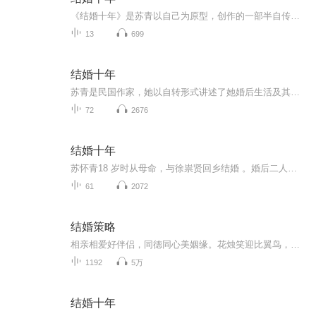
《结婚十年》是苏青以自己为原型，创作的一部半自传体小说。小说通过主人公苏怀青的视角，讲述了她与丈夫崇贤十年婚姻生活的点点滴滴。苏怀青是一个受过良好教育、有独立思想的女性，她对爱情和婚姻抱有美好的憧憬。然而，现实的婚姻生活却远不如她所想象...
13
699
结婚十年
苏青是民国作家，她以自转形式讲述了她婚后生活及其个人成长经历。她从一个依赖家庭的女性到独立自主的过程。她在一个单亲家庭中成长，家境不错，但她并不愿意依赖他人，尤其婚后不如她所愿。婚后因怀孕中断学业，开始全职主妇的生活。尽管生活优渥，但她...
72
2676
结婚十年
苏怀青18 岁时从母命，与徐祟贤回乡结婚 。婚后二人曾分别回各自的大学继续学业，可怀青的怀孕改变了一切，她退学开始面对繁杂的家庭生活。。他们搬到上海定居后，经济压力、婆家重男轻女等诸多问题接踵而至，尤其丈夫失业后，家庭裂痕加剧 。最终，怀青因...
61
2072
结婚策略
相亲相爱好伴侣，同德同心美姻缘。花烛笑迎比翼鸟，洞房喜开并头梅。线牵住过往的你我，月老为你我写下传说。种下美丽的情种，如今绽放出花朵。，也许我不够完美，不够优秀，但是相信我，我可以为你带来幸福！
1192
5万
结婚十年