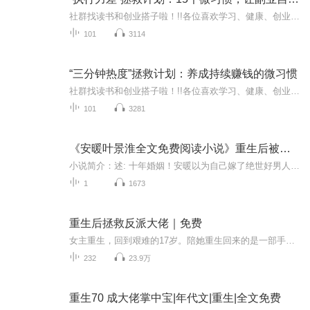
社群找读书和创业搭子啦！!!各位喜欢学习、健康、创业的伙伴：大家好！我组建了一个读书创业杜群，如果你喜欢读书或者想拥有一个事业机会的话，可以加微mx04188，我邀请你进读书群。为什么要做读书会？1.一个人读书，很多人很难坚持下去，但一群人，能相互...
101
3114
“三分钟热度”拯救计划：养成持续赚钱的微习惯
社群找读书和创业搭子啦！!!各位喜欢学习、健康、创业的伙伴：大家好！我组建了一个读书创业杜群，如果你喜欢读书或者想拥有一个事业机会的话，可以加微mx04188，我邀请你进读书群。为什么要做读书会？1.一个人读书，很多人很难坚持下去，但一群人，能相互...
101
3281
《安暖叶景淮全文免费阅读小说》重生后被大佬宠坏了
小说简介：述: 十年婚姻！安暖以为自己嫁了绝世好男人。殊不知，这个男人却将她亲手逼上死路！他以婚姻的名义玩弄她的感情，算计她的家产，甚至灭掉整个安氏家族，只为博真爱一笑。一场蓄…【收听须知】1、《重生后被大佬宠坏了》，主角：安暖叶景淮。2、...
1
1673
重生后拯救反派大佬｜免费
女主重生，回到艰难的17岁。陪她重生回来的是一部手机，手机上还多了个app——知过。通过完成这个APP发布的任务，可以帮助未来的人，挽回他们人生中的遗憾和过错，同时获得报酬。于是，源源不断的未来业务找上了女主—— “请你帮我转告过去的自己，千万别为了和男友读同一所大学，高考故意失误！”—— “请你帮我告诉我妈，千万别去炒股！”—— “帮我告诉我爸，我不是一事无成的废柴。”……
232
23.9万
重生70 成大佬掌中宝|年代文|重生|全文免费