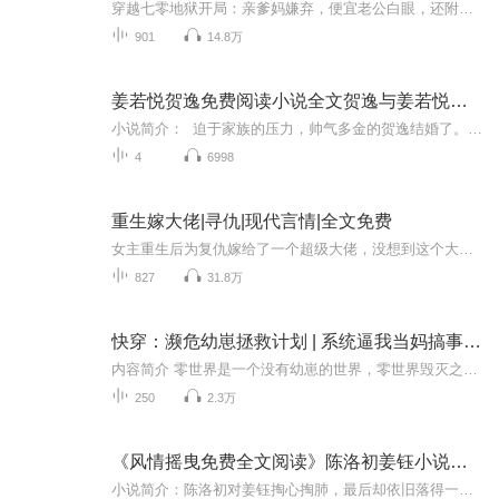
穿越七零地狱开局：亲爹妈嫌弃，便宜老公白眼，还附赠一身肥膘。但——姐上辈子是千亿总裁，这辈子手握空间智商在线！斗极品？送他们“年代限量版悔恨套餐”！踹渣男？回收他的后悔药顺便致富！瘦身逆袭暴富宠亲人，这次穿越——是来当“爽文女主”的！
901
14.8万
姜若悦贺逸免费阅读小说全文贺逸与姜若悦全文免费阅读
小说简介： 迫于家族的压力，帅气多金的贺逸结婚了。 婚后，死党凑过来:“嫂子一定很漂亮，艳福不浅吧……【收听须知】1、《贺少娇妻美又甜》，主角：姜若悦贺逸。2、由于音频节目更新的比较慢，如想快速阅读小说文字版的全部章节，请在微信中搜...
4
6998
重生嫁大佬|寻仇|现代言情|全文免费
女主重生后为复仇嫁给了一个超级大佬，没想到这个大佬对她百般呵护， 百般宠爱
827
31.8万
快穿：濒危幼崽拯救计划 | 系统逼我当妈搞事 | 穿越重生 | 女强爽文
内容简介 零世界是一个没有幼崽的世界，零世界毁灭之前举全界之力研发出好妈妈系统去万千世界拯救那些孩子，真诚希望这些孩子能够幸福，当然，若有孩子能给零世界带来新的生机那是最好。 宋夏被系统选中时整个人都是懵的，她十分想不通，她又没生过孩子，...
250
2.3万
《风情摇曳免费全文阅读》陈洛初姜钰小说全文免费阅读
小说简介：陈洛初对姜钰掏心掏肺，最后却依旧落得一个，他为别人舍掉半条命的下场。 后来她再听到姜钰二字，都心如止水，再激不起一点波澜…【收听须知】1、《姜先生，别来无恙 风情摇曳》，主角：陈洛初姜钰。2、由于音频节目更新的比较慢，如想快速阅读...