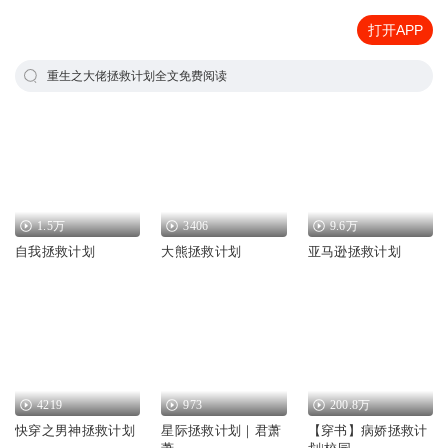
打开APP
重生之大佬拯救计划全文免费阅读
1.5万
3406
9.6万
自我拯救计划
大熊拯救计划
亚马逊拯救计划
4219
973
200.8万
快穿之男神拯救计划
星际拯救计划｜君萧
【穿书】病娇拯救计