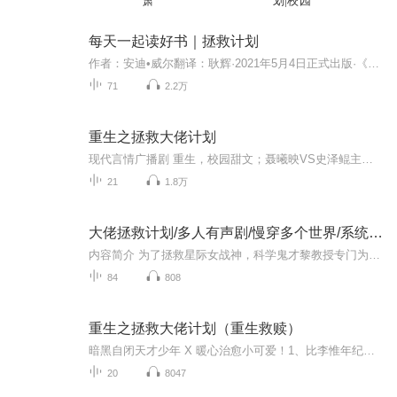
萧
划|校园
每天一起读好书｜拯救计划
作者：安迪•威尔翻译：耿辉·2021年5月4日正式出版·《纽约时报》《华尔街日报》《洛杉矶时报》盘踞高位榜位·连续16周雄踞亚马逊科幻畅销榜·入选奥巴马2021夏日书单·《挽救计划》是作者第三部长篇科幻小说
71
2.2万
重生之拯救大佬计划
现代言情广播剧 重生，校园甜文；聂曦映VS史泽鲲主役，全剧共18集+3个番外。欢迎订阅️️
21
1.8万
大佬拯救计划/多人有声剧/慢穿多个世界/系统穿越
内容简介 为了拯救星际女战神，科学鬼才黎教授专门为她量身定做了一个大佬拯救计划。要想拯救大佬，得跟着萌萌哒系统小秘书穿越多个世界。这里有丧失横行的末世，有神秘诡异的吸血鬼世界，有诡秘丛生的妖界，有风云莫测的权谋世界，有万象丛生的武侠世界...
84
808
重生之拯救大佬计划（重生救赎）
暗黑自闭天才少年 X 暖心治愈小可爱！1、比李惟年纪轻轻拿了世界理论物理最高奖项更令人震惊的事，就是颁奖典礼前一天他被发现在家中自杀，享年35岁。他在给学生Jackie的信里写着：这些年我一直在疯狂地做一件事情，物理就是我的全部。而在它结束的那一天，黑暗会完全将我吞没。2、毕业多年之后，张蔓在整理东西的时候看到了夹在物理书里的一封情书，署名李惟。 他自杀后，她食不知味，夜不能寐，直到有天睡醒后发现自己回到了十六岁。——后来，再次成为物理界泰斗的李惟在接受国外媒体参访时说：“我的生命中有两件最重要的事，物理和她。物理给了我在黑暗中思考的能力，而她，给了我光明。”【食用指南】：1、男主患精神分裂症。2、1V1，救赎向。
20
8047