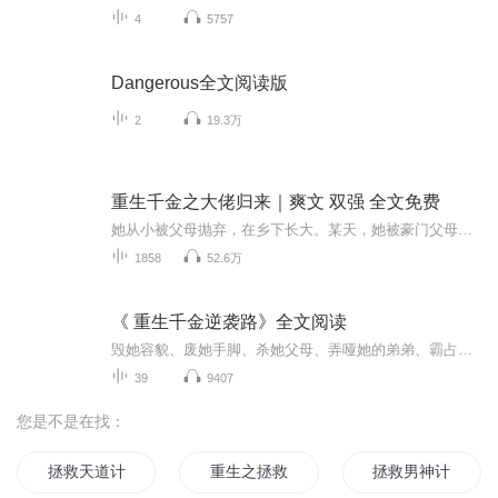
4
5757
Dangerous全文阅读版
2
19.3万
重生千金之大佬归来｜爽文 双强 全文免费
她从小被父母抛弃，在乡下长大。某天，她被豪门父母接回家，被告知要替妹妹嫁给残废的男主。男主曾是江城的天才，但车祸后双腿残疾，才华尽失，成了众人眼中的废物。婚礼前夕，她和男主都成了别人眼中的笑柄。然而，在大佬云集的酒会上，两人却以端盘子的...
1858
52.6万
《 重生千金逆袭路》全文阅读
毁她容貌、废她手脚、杀她父母、弄哑她的弟弟、霸占她的家产……前世那些人将世间所有的狠毒在她面前演绎到了极致。重活一世，她一定要让所有的仇人血债血偿！他是帝国男神，遇到她之前，冷肃、强大、不近女色；遇到她之后，365天、24小时，随时随地，他把这辈子仅有的温柔都给了她。喜欢阅读的朋友请搜索微----信----公-----众----呺---糖果看吧--关柱后回复 4706，即可阅读精彩章节
39
9407
您是不是在找：
拯救天道计划
重生之拯救影帝计划
拯救男神计划