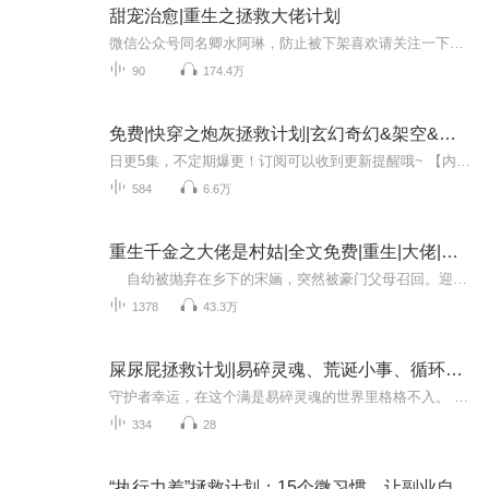
甜宠治愈|重生之拯救大佬计划
微信公众号同名卿水阿琳，防止被下架喜欢请关注一下吧，爱你(ɔˆ ³(ˆ⌣ˆc)喜欢的各位点波订阅点波关注，逗比主播你值得拥有 暗黑自闭天才少年 X 暖心治愈小可爱！1、比李惟年纪轻轻拿了世界理论物理最高奖项更令人震惊的事，就是颁奖典礼前一天他被发现在家中自杀，享年35岁。他在给学生Jackie的信里写着：这些年我一直在疯狂地做一件事情，物理就是我的全部。而在它结束的那一天，黑暗会完全将我吞没。2、毕业多年之后，张蔓在整理东西的时候看到了夹在物理书里的一封情书，署名李惟。他自杀...
90
174.4万
免费|快穿之炮灰拯救计划|玄幻奇幻&架空&爽文
日更5集，不定期爆更！订阅可以收到更新提醒哦~ 【内容简介】 于天元大陆的修仙盛世，天虚宗太上长老，修为盖世，独收曲玲珑为闭门弟子，二人间情愫暗生。而宋如月，作为系统选定的修正者，负使命穿越而来，旨在挽回一名重生者偏移的命运轨迹——阻止其联...
584
6.6万
重生千金之大佬是村姑|全文免费|重生|大佬|豪门
自幼被抛弃在乡下的宋婳，突然被豪门父母召回。迎接她的不是亲情，而是替妹妹嫁给残疾 “废物” 郁廷之的命令。乡下来的 “村姑” 与声名狼藉的 “废物”，被众人视作绝配。 婚礼当天，京城一众平日里只在新闻里出现的大佬齐聚。有人高呼为 “...
1378
43.3万
屎尿屁拯救计划|易碎灵魂、荒诞小事、循环救赎
守护者幸运，在这个满是易碎灵魂的世界里格格不入。 她的任务目标，会因拉屎太臭、踩到狗屎这类荒诞小事走向绝路——那些藏在目光与规则缝隙里的绝望，只有她能读懂。 校园霸凌的受害者、被世俗捆绑的少年、困于身材焦虑的女孩、职场泥沼里的弱者……她...
334
28
“执行力差”拯救计划：15个微习惯，让副业自动运转