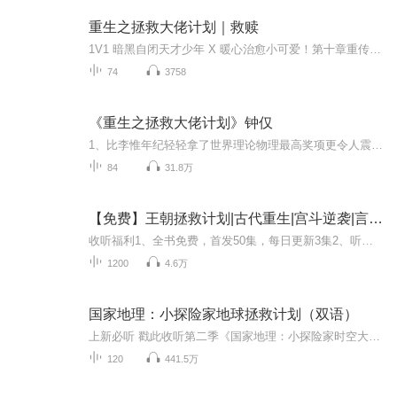
重生之拯救大佬计划｜救赎
1V1 暗黑自闭天才少年 X 暖心治愈小可爱！第十章重传的时候，不知道为什么去了最前面。️想听的可以去前面听1、比李惟年纪轻轻拿了世界理论物理最高奖项更令人震惊的事，就是颁奖典礼前一天被发现在家中自杀，享年35岁。 他在给学生Jackie的信里写着这些年我一直在疯狂地做一件事情，物理就是我的全部。而在它结束的那一天，黑暗会完全将我吞没。 2、毕业多年之后，张蔓在整理东西的时候看到了夹在物理书里的一封情书，署名李惟。 他自杀后，她食不知味，夜不能寐
74
3758
《重生之拯救大佬计划》钟仅
1、比李惟年纪轻轻拿了世界理论物理最高奖项更令人震惊的事，就是颁奖典礼前一天他被发现在家中自杀，享年35岁。 他在给学生jackie的信里写着：这些年我一直在疯狂地做一件事情，物理就是我的全部。而在它结束的那一天，黑暗会完全将我吞没。 2、毕业多年...
84
31.8万
【免费】王朝拯救计划|古代重生|宫斗逆袭|言情|AI多播
收听福利1、全书免费，首发50集，每日更新3集2、听友打赏，该听友冠名6集3、首次月票500加更3集4、首次订阅达600加更10集5、首次播放量超50万，爆更20集不定期爆更，还没听够就快来戳主播更新吧内容简介林悦染为登上皇后之位将陆倾城杀害，陆倾城却因此重...
1200
4.6万
国家地理：小探险家地球拯救计划（双语）
上新必听 戳此收听第二季《国家地理：小探险家时空大作战（双语）》数百名小朋友亲测，听了1集就停不下的好内容一对可爱的小兄妹；一个无所不能的机器人管家；一本写满谜题的神秘笔记；一个摆在世界面前的大危机；一段精彩无比的历险之旅......国家地理内...
120
441.5万