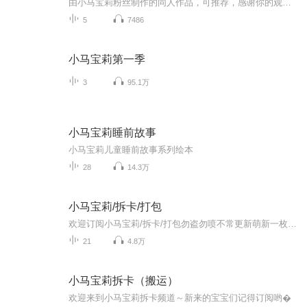
由小马宝莉粉丝制作的同人作品，可推荐，感谢你的观看。（每周更三集）
5
7486
小马宝莉第一季
3
95.1万
小马宝莉睡前故事
小马宝莉儿童睡前故事系列绘本
28
14.3万
小马宝莉/拆卡/打包
欢迎订阅小马宝莉/拆卡/打包勿盗勿喷不常更新萌新一枚♡有时非原创大部分原创
21
4.8万
小马宝莉拆卡（搬运）
欢迎来到小马宝莉拆卡频道～新来的宝宝们记得订阅哟�