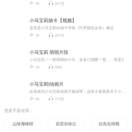
63
34.7万
小马宝莉抽卡【视频】
这里是小马宝莉的抽卡专辑（叶罗丽也会有）搬运
15
29.7万
小马宝莉 萌萌片段
小马宝莉！一群萌萌的小马，多多订阅啊！呃……算是300粉福啦！
10
5502
小马宝莉|动画片
欢迎来到小马宝莉动画片频道呀～这里主要更新关于小马宝莉的动画片（我还会更新关于小马宝莉抽卡、开箱等视频，欢迎进入我的主页查看） 喜欢记得关注，搬运工一枚
93
77.3万
您是不是在找：
山珍海味经
后宫尔珍公主
白先生待我如珍宝