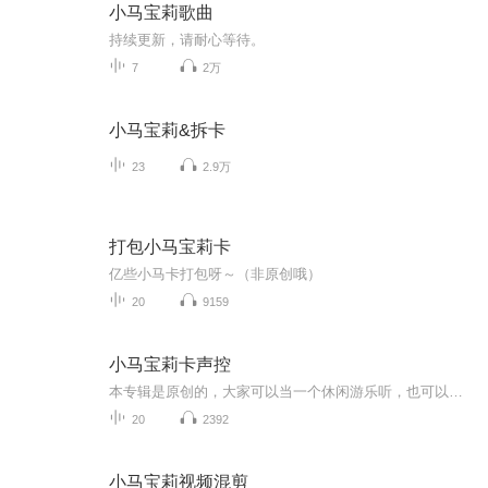
小马宝莉歌曲
持续更新，请耐心等待。
7
2万
小马宝莉&拆卡
23
2.9万
打包小马宝莉卡
亿些小马卡打包呀～（非原创哦）
20
9159
小马宝莉卡声控
本专辑是原创的，大家可以当一个休闲游乐听，也可以催眠的，声音是用小马宝莉卡压出来的，压卡致歉哦，欢迎大家来收听，喜欢的话订阅加关注吧！
20
2392
小马宝莉视频混剪