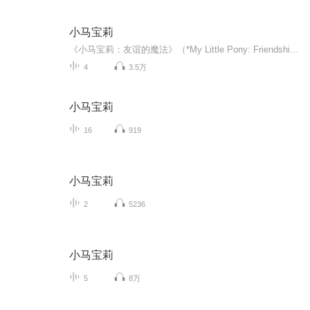
小马宝莉
《小马宝莉：友谊的魔法》（*My Little Pony: Friendship is Magic*）是一部由孩之宝（Hasbro）出品、DHX Media（后更名为WildBrain）制作的经典动画系列。故事发生在充满魔法的小马利亚（Equestria）大陆，以天真烂漫的紫悦公主（Twilight Sparkle）为核...
4
3.5万
小马宝莉
16
919
小马宝莉
2
5236
小马宝莉
5
8万