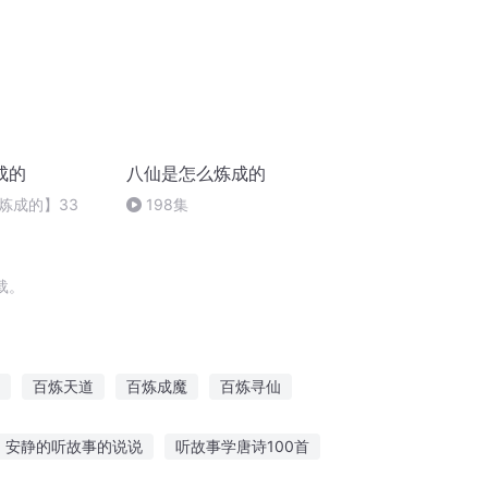
成的
八仙是怎么炼成的
炼成的】33
198集
载。
百炼天道
百炼成魔
百炼寻仙
百炼成尊
百炼成圣
百炼风流
安静的听故事的说说
听故事学唐诗100首