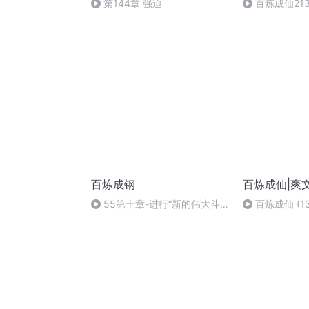
第144章 强迫
百炼成仙213
百炼成钢
百炼成仙|爽
55第十章-进行“新的伟大斗
百炼成仙 (13
争”-党的十八大以来治国理政重
大举措（4）