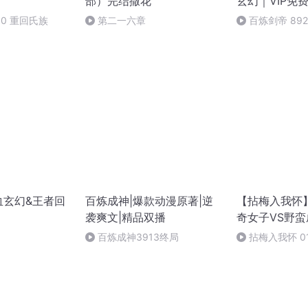
部）完结撒花
玄幻｜VIP免
剧
00 重回氏族
第二一六章
百炼剑帝 892
血玄幻&王者回
百炼成神|爆款动漫原著|逆
【拈梅入我怀
袭爽文|精品双播
奇女子VS野
百炼成神3913终局
拈梅入我怀 0
保人，肖闯不得