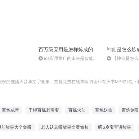
百万级应用是怎样炼成的
神仙是怎么炼
9
ios应用推广的未来是智能推
【神仙是怎么
荐
授权的连播声音和文字全集，支持免费在线试听阅读和有声书MP3打包下
百炼成帝
千锤百炼老宝宝
百炼求仙
百炼妖仙
百炼剑灵
百炼成皇
百炼成妖
异界百炼成神
百炼神皇
百炼神体
睡前故事大全集听
老人认真听故事文案简短
听6岁宝宝讲故事