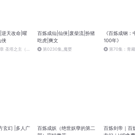
|逆天改命|曜
百炼成仙|仙侠|废柴流|扮猪
《百炼成钢：
仙侠
吃虎|爽文
100年》
16章 圣塔之主（大
第0230集_魔婴
第70集：青
方玄幻 |多人广
百炼成妖（绝世妖孽的第二
百炼剑帝｜百