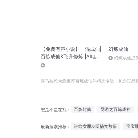
【免费有声小说】一混成仙|
幻炼成仙
百炼成仙&飞升修炼 |AI电子
幻炼成仙_3
书
喜马拉雅为您推荐百炼成仙的精选专辑，包含正品
百炼封仙
网游之百炼成神
您是不是在找：
仙武百炼决
百炼龙成尊
讲给女朋友听搞笑故事
宝宝
最新搜索推荐：