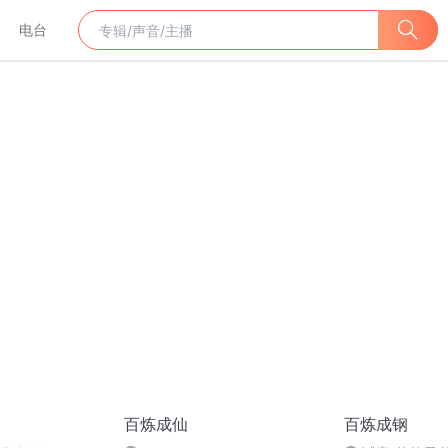
电台
百炼成仙
百炼成钢