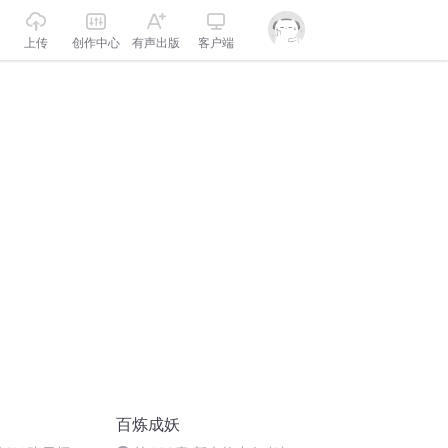
上传
创作中心
有声出版
客户端
百炼成妖