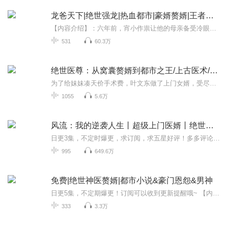
龙爸天下|绝世强龙|热血都市|豪婿赘婿|王者归来
【内容介绍】：六年前，宵小作祟让他的母亲备受冷眼，六年后，那个小人又来找他的妻女的麻烦。母亲之仇不共戴天，竟然又来辱其妻女！龙王一怒，强势归来，搅动八方风云……【主播介绍】：晴月：声线多变，喜爱配音，代表作品：《心理推演师》、《青囊》、...
531
60.3万
绝世医尊：从窝囊赘婿到都市之王/上古医术/武道
为了给妹妹凑天价手术费，叶文东做了上门女婿，受尽妻子一家人的讥讽和嘲笑。无意中获得家族的医术传承，他医道救人，武道惩恶，重新俘获娇妻芳心。他翻手为云，覆手为雨，纵横东海终成一方霸主。爽点密集：1.扮猪吃虎，极致打脸2.医术逆天，无所不能3.赘...
1055
5.6万
风流：我的逆袭人生丨超级上门医婿丨绝世小神医丨赘婿
日更3集，不定时爆更，求订阅，求五星好评！多多评论订阅可以开启爆更彩蛋哦~本专辑为VIP专辑，会员可免费无限畅听；【内容简介】一针定阴阳，扁鹊神针现世，可谁会想到，医圣扁鹊的后人沦落为兽医！农科大学毕业的秦凡，干起了兽医的工作，专给母猪实施接...
995
649.6万
免费|绝世神医赘婿|都市小说&豪门恩怨&男神
日更5集，不定期爆更！订阅可以收到更新提醒哦~ 【内容简介】 隐世高手杨浩，神农医术与炼气秘法传人，三年上门女婿生涯只为磨砺心性。三年期满，他以一己之力救赎了企业家张铭，两人友情深厚。张铭庇护下，杨浩反击嘲笑者，妻子苏歆进入顶级企业天华集团...
333
3.3万