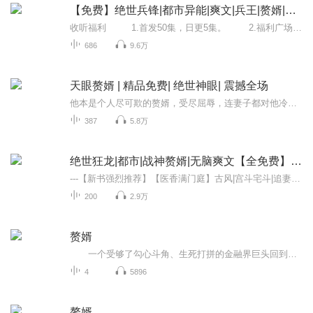
【免费】绝世兵锋|都市异能|爽文|兵王|赘婿|AI多播
收听福利 1.首发50集，日更5集。 2.福利广场抽奖活动。 3.订阅满1000，爆更10集。 4.播放满100万，爆更10集。 5.月票榜前3且月票贡献300+以上的，分别送28元、18元、8元现金红包。内容简介 ...
686
9.6万
天眼赘婿 | 精品免费| 绝世神眼| 震撼全场
他本是个人尽可欺的赘婿，受尽屈辱，连妻子都对他冷若冰霜。一场意外让他获得了能透视万物、鉴宝断古的神奇能力！从此，潜龙出渊，一飞冲天！古玩珍品，在他眼中无所遁形；赌石鉴宝，不过是小儿科的游戏。曾经蔑视他的人，如今跪求他掌眼；曾经嘲讽他的人...
387
5.8万
绝世狂龙|都市|战神赘婿|无脑爽文【全免费】【完】
---【新书强烈推荐】【医香满门庭】古风|宫斗宅斗|追妻火葬场【全免费】七年前邂逅的女人突然打来电话，求他照顾好他们的女儿。 为了保护女儿，她选择了以死相抗，殊不知他早已权倾天下……
200
2.9万
赘婿
一个受够了勾心斗角、生死打拼的金融界巨头回到了古代，进入一商贾之家最没地位的赘婿身体后的休闲故事。家国天下事，本已不欲去碰的他，却又如何能避得过了。——《赘婿》 愤怒的香蕉，真名曾登科，男，出生于1985年5月16日。又名“爆炸的榴莲”、“神奇的果冻”。网络作者。著有《异域求生日记》(发大纲完结)、《隐杀》(完结)、《异化》、《赘婿》。——《百度》
4
5896
赘婿