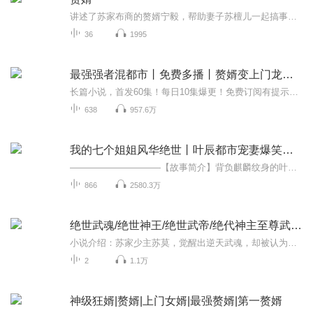
讲述了苏家布商的赘婿宁毅，帮助妻子苏檀儿一起搞事业，玩转武朝商界，成为江宁首富的故事。主人公宁毅出身微寒，却始终积极进取，从赋诗、从商，到习武、齐家，从最初安逸度日的赘婿，逐渐承担起更多的责任，帮苏檀儿一起创业，又助身边的亲朋好友们实现...
36
1995
最强强者混都市丨免费多播丨赘婿变上门龙婿、弱鸡化绝世强龙！
长篇小说，首发60集！每日10集爆更！免费订阅有提示！关注主播更有超多福利等着你！！【内容简介】楚墨不老，六国跪倒！一代传奇兵王楚墨，死后穿越到上门女婿林逸的身上，修得神级修仙功法九转天玄诀！【作者/主播】作者：观鱼知命主播：林然223
638
957.6万
我的七个姐姐风华绝世丨叶辰都市宠妻爆笑透视赘婿爽文
——————————【故事简介】背负麒麟纹身的叶辰，在5岁那年，跌落悬崖。20年后，为了解开麒麟纹身的秘密，开始寻找七个姐姐们。而他的七个姐姐，各个风华绝世！大姐，沈晚舟，芝兰化妆品公司董事长二姐，南语，国际雇佣兵杀手，经常在南美执行任务。...
866
2580.3万
绝世武魂/绝世神王/绝世武帝/绝代神主至尊武魂苏莫
小说介绍：苏家少主苏莫，觉醒出逆天武魂，却被认为是垃圾武魂，受尽屈辱……【收听须知】1、绝世武魂/绝世神王/绝世武帝/绝代神主至尊武魂苏莫2、由于音频节目更新的比较慢，如想快速阅读小说文字版的全部章节，请在微信中搜索公/众/号【毛毛虫文学】，关...
2
1.1万
神级狂婿|赘婿|上门女婿|最强赘婿|第一赘婿