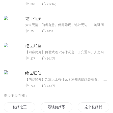
363
212.6万
绝世仙罗
大道无情，仙者有意。佛魔隐现，诡计无边……地球商人风扬斩断尘缘，被师尊接引至荧惑星，开启了闯荡仙佛大干世界的传奇人生，走上了一条追逐永生的大道。 风扬一路结识朋友，凭借自身机缘闯过各种险境，最终站在宇宙金字塔的巅峰。
55
2835
绝世武圣
【内容简介】何谓武道？淬体调息，开穴通窍。人之窍，沟通天地，言引风雨雷电，眼破九天黄泉，耳听天地神语，鼻纳三界神气，超凡胎，延生寿，凝天地之脉，命数皆可改，武道入圣，方能亘古永存，而我刑天，便要做那入圣逆命之人。一个卑微少年，一个神秘紫...
277
30.4万
绝世狂仙
【内容简介】九重天上有什么？苏翎说他想去看看。【作者/主播】作者：麻辣小龙侠，网络小说作家。主播：华风五【购买须知】1、本作品为付费有声书，前160集为免费试听，购买成功后，即可收听，可下载重复收听。2、版权归原作者所有，严禁翻录成任何形式，...
738
12.8万
您是不是在找：
赘婿之王
最强赘婿系统
这个赘婿我不要