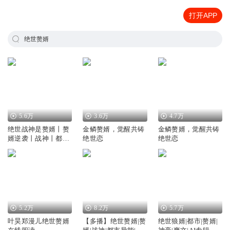
打开APP
绝世赘婿
5.6万
3.6万
4.7万
绝世战神是赘婿丨赘
金鳞赘婿，觉醒共铸
金鳞赘婿，觉醒共铸
婿逆袭丨战神丨都市
绝世恋
绝世恋
战神赘婿丨绝世
5.2万
8.2万
5.7万
叶昊郑漫儿绝世赘婿
【多播】绝世赘婿|赘
绝世狼婿|都市|赘婿|