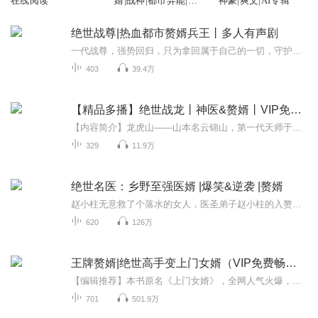
在线阅读
婿|战神|都市异能|现
神豪|爽文|AI专辑
代玄幻
绝世战尊|热血都市赘婿兵王丨多人有声剧
一代战尊，强势回归，只为拿回属于自己的一切，守护想要守护的人！ 【作者简介】叶落风轻黑岩阅读网签约作者代表作《绝世战尊》等【STAFF】监制：天空对轨：Jason后期：米奇的披风审/画：倾心落雨【购买须知】1、本作品为付费有声书，前40集为免费试听，购...
403
39.4万
【精品多播】绝世战龙丨神医&赘婿丨VIP免费收听
【内容简介】龙虎山——山本名云锦山，第一代天师于此炼九天神丹，丹成而龙虎见，因以山名。东汉中叶，张道陵偕弟子到龙虎山修炼“九天神丹”传说三年丹成有青龙白虎绕丹鼎。林天上山十年，横扫一切，突然收获当年邻家女孩消息林天脸色一喜：“下山时间到...
329
11.9万
绝世名医：乡野至强医婿 |爆笑&逆袭 |赘婿
赵小柱无意救了个落水的女人，医圣弟子赵小柱的入赘生活，开始变得多姿多彩…赵小柱最近颇多劳累，得整个甲鱼补补身子。
620
126万
王牌赘婿|绝世高手变上门女婿（VIP免费畅听）
【编辑推荐】本书原名《上门女婿》，全网人气火爆，网络点击高达1.2亿，深受读者追捧。【内容简介】韩东，一个曾经让人闻风丧胆的都市战神，无奈“被“退伍，因机缘巧合，在回到繁华大都市后赘入权势显赫的夏家做了上门女婿，老婆貌美绝色倾城，只是这个千...
701
501.9万