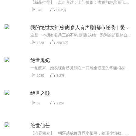
【新品推荐】，点击直达：上门赘婿：离婚前继承百亿财产|龙王出狱|狂龙出狱【鼎甜听书出品】作者：缥缈仙人演播：追寻、听音银耳离家五年，终成龙帅。为报当年灭族之仇，岳岩携滔天权势归来。通天权贵，不过我弹指一挥；四方枭雄，皆在我掌中碾碎。“你岳...
370
66.2万
我的绝世女神总裁|多人有声剧|都市逆袭｜赘婿｜热血
这是一本拥有着兵王的不羁.潇洒.决绝一系列的超强热血都市爽文。铁子们这本小说那可真的得劲啊！听就知道！！还有请订阅！订阅！！订阅！！！很重要的事。 超强的女神团队带来不一样的试听感受！！！她们都好美啊！！！！ 【内容简介】萧飞，华夏国顶尖特...
1288
350.3万
绝世鬼妃
一觉醒来，她发现自己竟躺在一口雕金嵌玉的华丽棺材中。昏暗的棺中，冰冷的气息缭绕，身侧竟还有一个“死人”。诡异的是，那具尸体的容颜俊美如神，却早已死去七日。而更离奇的是，一场荒唐的意外，让她在棺中失了身。就在她以为自己命不久矣之时，那位传...
1030
5.2万
绝世之颠
62
2124
绝世仙芒
【内容简介】一朝穿越成修真界小菜鸟，她谨小慎微、步步为营。得仙府，入仙门，披着五行废灵根的外衣，漫步前行。筑基、结丹、元婴，看她如何一步步绽放出独有的仙芒。什么，天地封印？白幽璃怒了，敢挡我修仙之路“鸿冥，给我破了这天！”鸿冥半眯着眼睛...