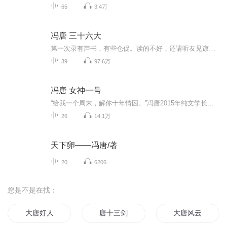
65
3.4万
冯唐 三十六大
第一次录有声书，有些仓促。读的不好，还请听友见谅。 三年三十六期公开信，讲人生观和世界观 在写作这个专栏的过程中，度过了我的四十岁生日。 我不是孔丘，对于这个世界，也不知道是否已经不惑了。 我想，如果我有个儿子或者女儿，如果只能选一本书给他看，我会选这本。——冯唐
39
97.6万
冯唐 女神一号
“给我一个周末，解你十年情困。”冯唐2015年纯文学长篇小说，写干净纯粹自然美好的人性。冯唐说“尽管无数人写了无数小说，关于爱情、婚姻、婚变，但是似乎这些表象之上和之下，还是有大坨的人性没被挖掘出来”。
26
14.1万
天下卵——冯唐/著
20
6206
您是不是在找：
大唐好人
唐十三剑
大唐风云