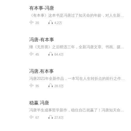
有本事-冯唐
《有本事》这本书是冯唐过了知天命的年龄，对人生新的总结和思考，是他转型全职作家后的首部随笔作品。在梳理关于城市的部分，冯唐曾经这样写道，“人生其实到处都是马拉松。特别是在最难，最美，最重要的一些事情上。”
20
4.2万
冯唐-有本事
继《无所畏》之后暌违三年，全新冯唐文章、书画、摄影一本收录。在这三年中，冯唐经历了放下屠龙刀全职写作的身份转折、知交半零落的时光之痛……他毫无保留地拆解自己的经历，于知天命之年写下了新的思考。全书包括财务自由了解一下、从请客吃饭开始成事...
45
64.4万
冯唐.有本事
冯唐2021年全新作品，一本写在人生转折点的前行之作。继《无所畏》之后暌违三年，全新冯唐文章、书画、摄影一本收录。在这三年中，冯唐经历了放下屠龙刀全职写作的身份转折、知交半零落的时光之痛……他毫无保留地拆解自己的经历，于知天命之年写下了新的...
35
28.3万
稳赢 冯唐
冯唐半生成事哲学新作，稳住自己就赢了！冯唐知天命之年回顾半生成事之路，用54篇全新文章，讲透步步稳赢的秘诀：用好脑力、体力、心 ，则万事可成。用好脑力一一“用好智慧，人间稳赢”。读书行路，良师益友夹持，持续思考创造；用好体力——“肉身不坏，...
67
27.8万