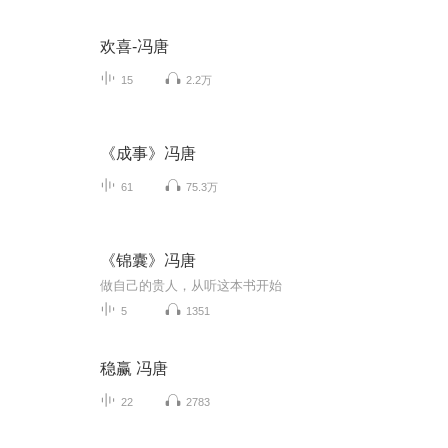
欢喜-冯唐
15
2.2万
《成事》冯唐
61
75.3万
《锦囊》冯唐
做自己的贵人，从听这本书开始
5
1351
稳赢 冯唐
22
2783