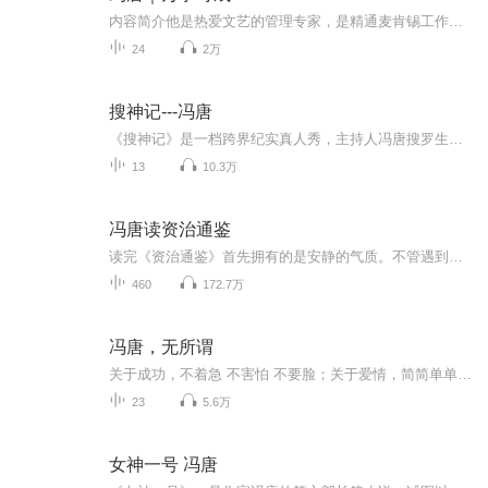
内容简介他是热爱文艺的管理专家，是精通麦肯锡工作法的古器物爱好者，是医学博士出身的投资人。10年麦肯锡战略规划经验，5年华润医疗集团创始心得，5年中信资本投资管理启示--20年持续跨界成事经验，凝结成这本《冯唐成事心法》。冯唐说:"我将自己二十年...
24
2万
搜神记---冯唐
《搜神记》是一档跨界纪实真人秀，主持人冯唐搜罗生活中土生土长的大神们，比如锤子科技公司CEO，日本天妇罗之神的弟子等等，通过对话，自黑，过招的方式，展现大神们傍身的神技，呈现他们成为大神的故事，迸出值得思考和感悟的精神。
13
10.3万
冯唐读资治通鉴
读完《资治通鉴》首先拥有的是安静的气质。不管遇到任何事情，大脑中会立刻跳出在历史上何年何月发生过类似的事情，最后发展的结果是啥，波澜不惊处处体现在你的气质里，和平年代会出现哪些事情，战争年代应该怎样度过，有无数人和事会教你。再者给人带来...
460
172.7万
冯唐，无所谓
关于成功，不着急 不害怕 不要脸；关于爱情，简简单单找个好看的扑倒；关于生活的意义，多去狂喜与伤心，多去创造，活出更多人样儿；关于自我，用好自己这块材料，或有用或无用，本一不二。
23
5.6万
女神一号 冯唐