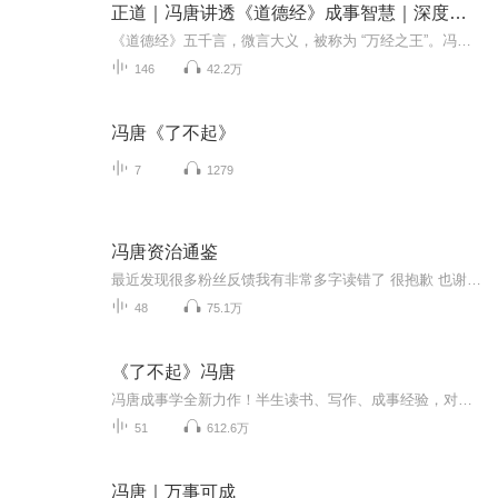
正道｜冯唐讲透《道德经》成事智慧｜深度解析规律与处世智慧
《道德经》五千言，微言大义，被称为 “万经之王”。冯唐以 “祛魅、实用、成事” 为核心，将这部古老经典与现代管理、职场生存、个人成长深度结合，带来接地气的解读。他从 “道可道，非常道” 的本源智慧讲起，拆解 “无为而治”“上善若水”“柔弱胜刚...
146
42.2万
冯唐《了不起》
7
1279
冯唐资治通鉴
最近发现很多粉丝反馈我有非常多字读错了 很抱歉 也谢谢大家的指出 我在43章以后的都会更加严谨的去读。这本书是冯唐老师根据个人经历和观点结合资治通鉴里的内容去编写的 非常值得观看 如果对文言文了解比较深的也可以去读原版资治通鉴 非常推荐 我本人是...
48
75.1万
《了不起》冯唐
冯唐成事学全新力作！半生读书、写作、成事经验，对话50部传世经典，带你看到历经时间的方法。求真实，不糊涂，才能多成事；读明白了，活明白了，才是真的了不起。《了不起》，你读书的拐杖、成事的基石。
51
612.6万
冯唐｜万事可成