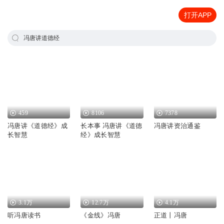
打开APP
冯唐讲道德经
459
8106
7378
冯唐讲《道德经》成
长本事 冯唐讲《道德
冯唐讲资治通鉴
长智慧
经》成长智慧
3.1万
12.7万
4.1万
听冯唐读书
《金线》冯唐
正道丨冯唐