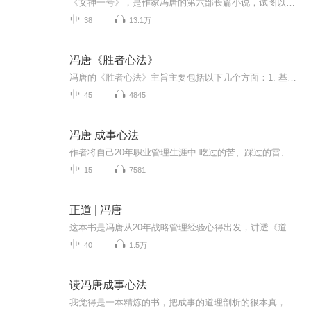
《女神一号》，是作家冯唐的第六部长篇小说，试图以独特的视角，探究人对外面的世界及自己内心世界无休止的质疑，解决人性中的困扰、困境与纠葛。田小明，有情怀的理科猥琐男，爱阅读，爱写诗，心怀梦想论一切。他热爱人类，特别是人类中的妇女和自己。在...
38
13.1万
冯唐《胜者心法》
冯唐的《胜者心法》主旨主要包括以下几个方面：1. 基于《资治通鉴》的智慧总结：• 看懂趋势：了解历史发展的趋势对于个人和组织的重要性，明白在不同的局势下该进还是该退。趋势是一种宏观的力量，能够影响事物的发展方向和结果。通过对历史趋势的研究和...
45
4845
冯唐 成事心法
作者将自己20年职业管理生涯中 吃过的苦、踩过的雷、翻过的山、见识过的人，总结为“冯唐成事心法”－－－希望你能成事、多成事儿、持续好多成事。
15
7581
正道 | 冯唐
这本书是冯唐从20年战略管理经验心得出发，讲透《道德经》在现代生活的应用，涵盖了成事之道和成事之德，将帝王治国驭人之术化为当代管理方法论，并将修身处世之学化为现代人可实操的心法
40
1.5万
读冯唐成事心法
我觉得是一本精炼的书，把成事的道理剖析的很本真，值得每个人认真学习倾听。