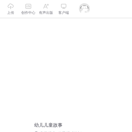
上传
创作中心
有声出版
客户端
幼儿儿童故事