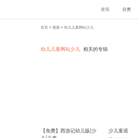
发现
分类
>
>
首页
搜索
幼儿儿童网站少儿
幼儿儿童网站少儿
相关的专辑
【免费】西游记幼儿版|少
少儿童谣