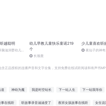
听越聪明
幼儿早教儿童快乐童谣219
少儿童喜欢听
个
养脑滋润婴幼儿童
夜仙子的神奇
长颈鹿
包含正品授权的连播声音和文字全集，支持免费在线试听阅读和有声书MP
当道
神幼为魔
我是时空站长
下一站人生
下一站我等你
你好站长
下一站再爱
修真幼儿园
末日异站
人生起始
故事在线听
听故事录音涵涵变了
夜班女孩故事在线听
女生说