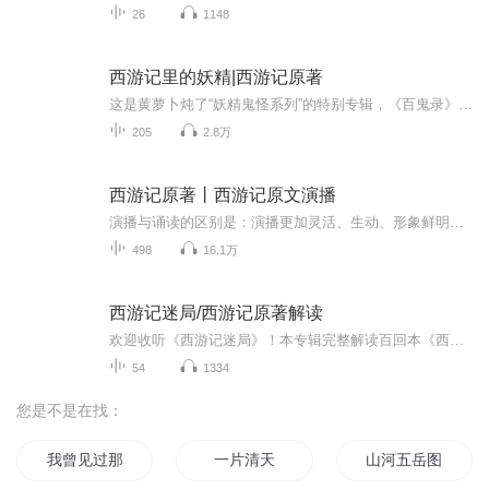
26
1148
西游记里的妖精|西游记原著
这是黄萝卜炖了“妖精鬼怪系列”的特别专辑，《百鬼录》、《妖精图鉴》姊妹篇；主播涉猎广泛，妖精鬼怪知识储备丰富，这个专辑，我既是作者，又是演播者，交流互动方便。带你从妖精的视角去看《西游记》原著，了解不一样的西游世界。
205
2.8万
西游记原著丨西游记原文演播
演播与诵读的区别是：演播更加灵活、生动、形象鲜明。并不如诵读一般字正腔圆，音调平平，情感冷漠。演播则是更加带入和贴合原著的情感，塑造鲜明的人物形象，从而拉近名著与广大读者直接的距离。晨蒙先生倾情演播古典文学名著《西游记》，希望能够带给您...
498
16.1万
西游记迷局/西游记原著解读
欢迎收听《西游记迷局》！本专辑完整解读百回本《西游记》全一百回原著，从花果山石猴出世开篇，一路讲到师徒灵山修成正果，依照原著章节顺序逐章深度剖析。跳出大众熟知的影视剧情，深挖吴承恩笔下层层伏笔与隐藏暗线。我们拆解唐僧师徒的前世因果、心性...
54
1334
您是不是在找：
我曾见过那片星海
一片清天
山河五岳图