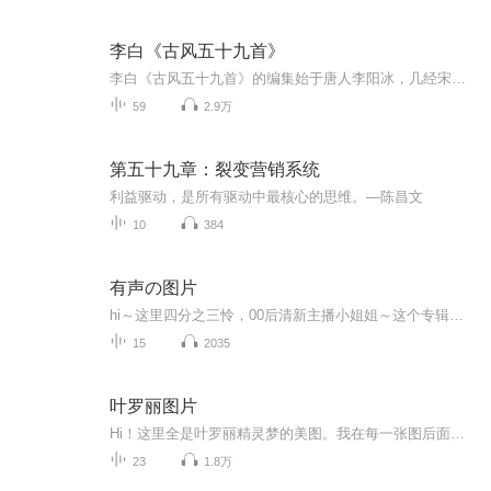
李白《古风五十九首》
李白《古风五十九首》的编集始于唐人李阳冰，几经宋人学史宋敏求，曾巩的增广，终以“五十九首”冠于会集。内容主要包括“指言时事”，“抒写怀抱”以及“感伤已遭”（胡震亨《李诗通》），且以抒写怀抱为轴心，指言时事和感伤已遭为辅，从而有政治色彩更浓，抒情成份更多，感染力量更强的特点。五十九首每一首各自成篇不相连篇，但又是一个息息相通的整体。
59
2.9万
第五十九章：裂变营销系统
利益驱动，是所有驱动中最核心的思维。—陈昌文
10
384
有声の图片
hi～这里四分之三怜，00后清新主播小姐姐～这个专辑是由四分之三怜与微笑小熊工作室合作出版，由于都是千怜的工作室，所以质量保障十分，如果您恶意差评，说明您眼睛要么是x了，要么就是您道德有问题～好啦，也当作是千怜500粉丝的福利专辑叭别对我说我喜欢你你廉价的喜欢抵不上夏天的一根雪糕
15
2035
叶罗丽图片
Hi！这里全是叶罗丽精灵梦的美图。我在每一张图后面都给大家留了点时间让大家把喜欢的图保存下来。如果你觉得这个图不太清晰，你可以私信找我要原图哦！
23
1.8万