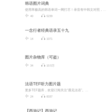
韩语图片词典
使用率极高的韩语单词一网打尽！录音有中韩文对照，方便同学们在路上收听磨耳朵！更多韩语学习的内容，欢迎关注订阅“韩语助手FM” ：）
40
5239
一念行者经典语录五十九
14
1071
图片杂物库（可盗）
34
10.5万
法语TEF听力图片题
更多TEF题库，欢迎订阅关注“遇见法语”。...
24
8337
【西游记】西游记