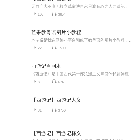
天雨广大不润无根之草道法自然只渡有心之人西遊記，全真教龍門派教祖，邱長春祖師嘔心血之作也。其源出自錘呂傳道集，如心猿意馬，天干地支，五行八卦，皆由傳道集翻演而來。至清末明初，一般讀書人，暇時無所用心，似乎經史子集，已為前人發浅殆盡，只餘...
103
3854
芒果教粤语图片小教程
本专辑是我在网络小平台和线下教粤语的图片小教程，做成图片是方便传播保存下来哦！这些教程涉及生活各方面，而且是基础加地道口语都有，非常实用，建议保存！
22
1599
西游记百回本
《西游记》是中国古代第一部浪漫主义章回体长篇神魔小说。现存明刊百回本《西游记》均无作者署名，清代学者吴玉搢等首先提出《西游记》作者是明代吴承恩。全书主要描写了孙悟空出世及大闹天宫后，遇见了唐僧、猪八戒、沙僧和白龙马，西行取经，一路上历经...
8
674
【西游记】西游记大义
81
3750
【西游记】西游记释义