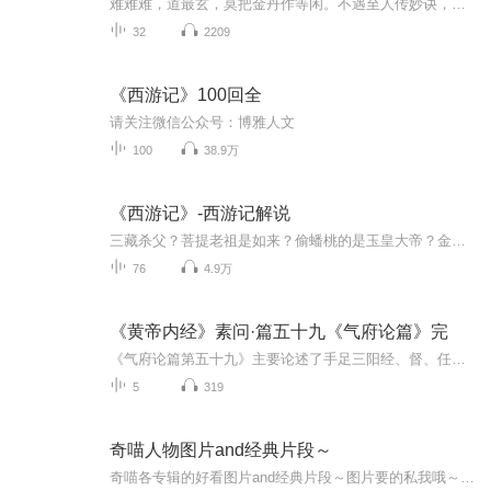
难难难，道最玄，莫把金丹作等闲。不遇至人传妙诀，空言口困舌头干。老君曰：道，可道也，非恒道也。
32
2209
《西游记》100回全
请关注微信公众号：博雅人文
100
38.9万
《西游记》-西游记解说
三藏杀父？菩提老祖是如来？偷蟠桃的是玉皇大帝？金蝉子真的被吃过十次？神仙也有性生活？悟空毁了老君的堕胎药？红孩儿的生父是太上老君？观音也吃人？沙僧偷情西王母？三藏在女儿国结婚了～～～～《西游记》中实在是有太多让人不明白的地方，比如孙猴子大闹天宫时本领那么大，为什么来连妖怪也打不过？妖怪捉了唐僧为什么不就地解决？唐僧究竟为什么要取经？真取到底有什么用？ 佛教宣扬行善积德，可《西游记》通篇都是打打杀杀，一点也没有讲如何行善积德的事，这又是怎么一回事呢？支付宝免费领取红包方法~在支...
76
4.9万
《黄帝内经》素问·篇五十九《气府论篇》完
《气府论篇第五十九》主要论述了手足三阳经、督、任、冲诸脉气所发腧穴的数目和大体部位。具体来说，它详细描述了各经脉气交会所发之府，即腧穴的位置和数量。例如，足太阳脉气所发者七十八穴，包括两眉头各一，入发至顶三寸，傍五，相去三寸，其浮气在皮...
5
319
奇喵人物图片and经典片段～
奇喵各专辑的好看图片and经典片段～图片要的私我哦～我发泥～（要关注+专辑好评噢）