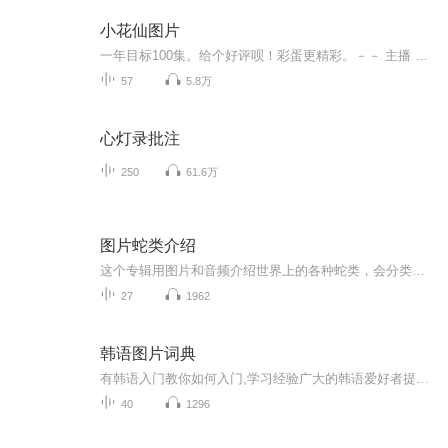
小花仙图片
一年目标100集。给个好评呗！彩蛋更精彩。－－ 主播 贝瑞吖也叫逆光小爱
57
5.8万
心灯录批注
250
61.6万
图片蛇类介绍
这个专辑用图片和音频介绍世界上的各种蛇类，会分类别介绍，如有错误欢迎指正。
27
1962
韩语图片词典
有韩语入门教你如何入门,学习经验广大的韩语爱好者提供自己学习的心得体会;韩语词汇包含各类词汇满足你各个方面的需求;韩语阅读:韩国古今各种书籍、童话、谚语等的阅读;韩语...
40
1296