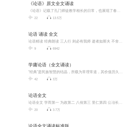
《论语》原文全文诵读
《论语》记载了孔门师徒教学相长的日常，也展现了春秋时期的政治情况。《论语》句句平常，也句句入心，是国人承接传统文化的基础
22
13.5万
论语 诵读 全文
论语精读 经典朗读 三人行 则必有我师 逝者如斯夫 不舍昼夜
9
6942
学庸论语（全文诵读）
“经典”是民族智慧的结晶，所载为常理常道，其价值历久弥新，任何一个文化系统皆有其永恒不朽之经典作为源头活水。“经典”不仅构成民族之传统，而且提供给全人类无限启发。从小教儿童诵读经典，不仅符合儿童学习的天性，而且自幼就开始接受五千年文化的...
42
3万
论语全文
论语全文 学而第一 为政第二 八佾第三 里仁第四 公冶长第五 雍也第六 述而第七 泰伯第八 子罕第九 乡党第十 先进第十一 颜渊第十二 子路第十三 宪问第十四 卫灵公第十五 季氏第十六 阳货第十七 微子第十八 子张第十九 尧曰第二十
20
3.7万
论语全文诵读标准版