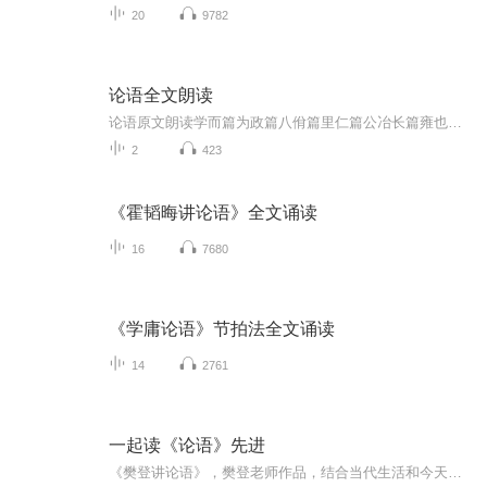
20
9782
论语全文朗读
论语原文朗读学而篇为政篇八佾篇里仁篇公冶长篇雍也篇述而篇泰伯篇子罕篇乡党篇先进篇颜渊篇子路篇宪问篇卫灵公篇季氏篇阳货篇微子篇子张篇尧曰篇
2
423
《霍韬晦讲论语》全文诵读
16
7680
《学庸论语》节拍法全文诵读
14
2761
一起读《论语》先进
《樊登讲论语》，樊登老师作品，结合当代生活和今天最新理论，用通俗易懂的语言，让《论语》与我们今天的生活深度联结，给我们以启迪。欢迎收听！