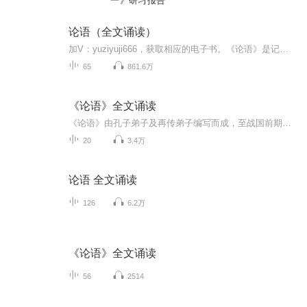
一》研习报告
论语（全文诵读）
加V：yuziyuji666，获取相应的电子书。《论语》是记录孔子及其弟子言行的一部书，是儒家最重要的一部经典著作。《论语》的真谛，就是告诉大家怎么样才能过上我们心灵所需要的那种快乐的生活。《论语》中的教育经验、学习经验、写作经验、生活经验和诗论，...
65
861.6万
《论语》全文诵读
《论语》由孔子弟子及再传弟子编写而成，至战国前期成书。主要记录孔子及其弟子的言行，较为集中地反映了孔子的思想，是儒家学派的经典著作之一。以语录体为主，叙事体为辅，集中体现了孔子的政治主张、伦理思想、道德观念及教育原则等。与《大学》《中庸》《孟子》并称“四书”，与《诗经》等“五经”，总称“四书五经”。全书共20章、492篇，首创 “语录体” 。是中国现代传扬并学习的古代著作之一。 《论语》在古代有3个版本，包括《古论》《鲁论》和《齐论》。现在通行的 《论语》是由《鲁论》和《齐论》整理形成的版本，而《古论》则在汉魏时期失传。 孔子(公元前551年9月28日―公元前479年4月10日)：即孔丘，字仲尼，出生于鲁国陬邑(今山东省济宁市曲阜市尼山镇境内)，东周春秋末期著名的思想家、政治家、教育家。孔子开创了私人讲学的风气，是儒家学派的创始人，其儒家思想对中国和世界都有深远的影响。 《论语》的篇名通常取开篇前两个字作为篇名；若开篇前两个字是“子曰”，则跳过取句中的前两个字；若开篇三个字是一个词，则取前三个字。篇名与其中的各章没有意义上的逻辑关系，仅可当作页码看待。 学而第一 （主要讲“务本”的道理，引导初学者进入“道德之门”） 为政第二 （主要讲治理国家的道理和方法） 八佾第三 （主要记录孔子谈论礼乐） 里仁第四 （主要讲仁德的道理） 公冶长第五 （主要讲评价古今人物及其得失） 雍也第六 （记录孔子和弟子们的言行） 述而第七 （主要记录孔子的容貌和言行） 泰伯第八 （主要记孔子和曾子的言论及其对古人的评论） 子罕第九 （主要记孔子言论，重点为孔子的行事风格，提倡和不提倡做的事） 乡党第十 （主要记录孔子言谈举止，衣食住行和生活习惯） 先进第十一 （主要记录孔子教育言论和对其弟子的评论） 颜渊第十二 （主要讲孔子教育弟子如何实行仁德，如何为政和处世） 子路第十三 （主要记录孔子论述为人和为政的道理） 宪问第十四 （主要记录孔子和其弟子论修身为人之道，以及对古人的评价） 卫灵公第十五（主要记录孔子及其弟子在周游列国时的关于仁德治国方面的言论） 季氏第十六 （主要记孔子论君子修身，以及如何用礼法治国） 阳货第十七 （主要记录孔子论述仁德，阐发礼乐治国之道） 微子第十八 （主要记录古代圣贤事迹、孔子众人周游列国中的言行及周游途中世人对于乱世的看法） 子张第十九 （主要记录孔子和弟子们探讨求学为道的言论，弟子们对于孔子的敬仰赞颂） 尧曰第二十 （主要记录古代圣贤的言论和孔子对于为政的论述） 孔子曾带领部分弟子周游列国十四年，晚年修订了《六经》(《诗》《书》《礼》《乐》《易》《春秋》)。相传他有弟子三千，贤弟子七十二人。孔子去世后，其弟子及其再传弟子把孔子及其弟子的言行语录和思想记录下来，整理编成了儒家经典《论语》。 孔子在古代被尊奉为“天纵之圣”“天之木铎”，是当时社会上的最博学者之一，被后世统治者尊为孔圣人、至圣、 至圣先师、万世师表、文宣皇帝、文宣王，是“世界十大文化名人”之首。 北宋政治家赵普曾有“半部《论语》治天下”之说。它从一个侧面反映出此书在中国古代社会所发挥的作用与影响之大。 《论语》进入经书之列是在唐代。“到唐代，礼有《周礼》《仪礼》《礼记》，春秋有《左传》《公羊》《谷梁》，加上《论语》《尔雅》《孝经》，这样是十三经。”
20
3.4万
论语 全文诵读
126
6.2万
《论语》全文诵读
56
2514