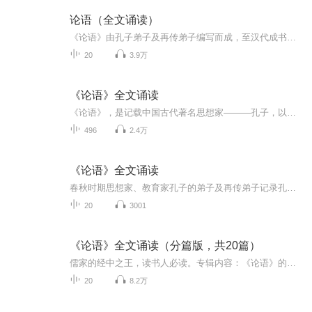
论语（全文诵读）
《论语》由孔子弟子及再传弟子编写而成，至汉代成书。主要记录孔子及其弟子的言行，较为集中地反映了孔子的思想，是儒家学派的经典著作之一。以语录体为主，叙事体为辅，集中体现了孔子的政治主张、伦理思想、道德观念及教育原则等。与《大学》、《中庸》...
20
3.9万
《论语》全文诵读
《论语》，是记载中国古代著名思想家———孔子，以及他的弟子言行的语录体，共40卷，分为上下两部。它是循序善诱的教诲之言，简单主答，点到为止，或启发。论语用两个字概括：忠恕。忠恕之道：一以贯之！那么什么是一以贯之？曾子说：夫子之道：“忠恕”...
496
2.4万
《论语》全文诵读
春秋时期思想家、教育家孔子的弟子及再传弟子记录孔子及其弟子言行而编成的语录文集，成书于战国前期。全书共20篇，集中地体现了孔子及儒家学派的政治主张、伦理思想、道德观念、教育原则等。语言简练，浅近易懂，而用意深远！
20
3001
《论语》全文诵读（分篇版，共20篇）
儒家的经中之王，读书人必读。专辑内容：《论语》的日常标准诵读，不矫揉，力求述而不作。主播介绍：源本书生，出身书香世家，自幼熏染国学，立志从教，几十年如一日深耕国学教育、家庭教育与大语文教育，并在多年的教学实践中形成了较为系统的教学理念。...
20
8.2万