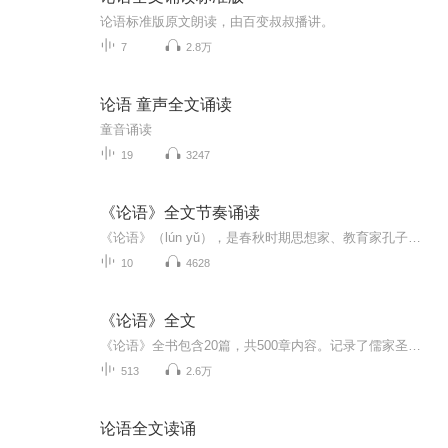
论语标准版原文朗读，由百变叔叔播讲。
7
2.8万
论语 童声全文诵读
童音诵读
19
3247
《论语》全文节奏诵读
《论语》（lún yǔ），是春秋时期思想家、教育家孔子的弟子及再传弟子记录孔子及其弟子言行而编成的语录文集，成书于战国前期。全书共20篇492章，以语录体为主，叙事体为辅，较为集中地体现了孔子及儒家学派的政治主张、伦理思想、道德观念及教育原则等。...
10
4628
《论语》全文
《论语》全书包含20篇，共500章内容。记录了儒家圣人孔子及其弟子关于春秋时期社会政治、文化、哲学、道德、教育、时事等方面的内容。《论语》作为中华名族的源头性经典之一，不仅是古代修身明德、体道悟道后的智慧结晶，而且是道德与文化的重要载体。同习...
513
2.6万
论语全文读诵