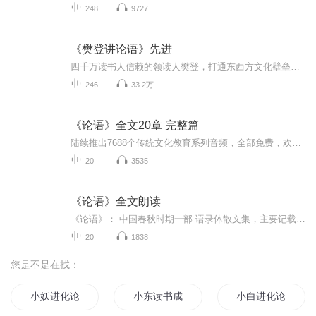
248
9727
《樊登讲论语》先进
四千万读书人信赖的领读人樊登，打通东西方文化壁垒，援引中西经典书籍，站在应用的角度讲透《论语》。 樊登: 《论语》几乎能够解决我们生活中的一切烦恼。读《论语》，能够让我们真正理解自己作为中国人的性格底色，拥有文化自信心。
246
33.2万
《论语》全文20章 完整篇
陆续推出7688个传统文化教育系列音频，全部免费，欢迎订阅关注！包括声乐、声律启蒙、笠翁对韵、增广贤文、百家姓、孝经、大学、论语、中庸、老子、庄子、孟子、孙子兵法、史记、左传、易经、尚书、诗品、弟子规、三字经、黄帝内经、保身要义、常礼举要、幼学琼林、治家格言、座右铭及唐诗宋词元曲、戏剧、四大名著、寓言童话、成语故事、启智故事、名人故事、经典散文、绘本、中外历史、概念英语、英语儿歌、十万个为什么……尽有尽有，一盘打尽。
20
3535
《论语》全文朗读
《论语》： 中国春秋时期一部 语录体散文集，主要记载 孔子及其弟子的言行。它较为集中地反映了 孔子的思想。由 孔子弟子及再传弟子 编纂而成。全书共20篇、492章，首创 “ 语录体” 。南宋时， 朱熹将它与《 孟子》《 大学》《 中庸》合称为“ 四书”。儒家 创始人孔子的 政治思想核心是“仁”，提倡“仁”“义”、“礼”、“智”、“信”。《论语》作为孔子及门人的言行集，内容十分广泛，多半涉及人类社会生活问题，对汉民族的心理素质及道德行为起到过
20
1838
您是不是在找：
小妖进化论
小东读书成仙了
小白进化论