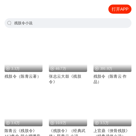
打开APP
残肢令小说
3.3万
46.7万
391.9万
残肢令（陈青云著）
张志云大鼓《残肢
残肢令（陈青云 作
令》
品）
3.6万
10.9万
3.5万
陈青云《残肢令》
《残肢令》（经典武
上官鼎《侠骨残肢》