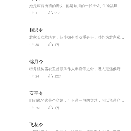
她是宦官唐衡的养女, 他是颍川的一代王佐, 生逢乱世, 聚少离多。 一枝传世的荀令香如何彪炳史册? 声明 本作品中所用音乐、音效等素材均来自于互联网，著作权归原著作权人所有。 本作品仅供同好交流欣赏之用，请勿用于任何商业用途。 转发请携带完整发布信息，未经允许禁止二次上传， 禁止二次修改和盗用，谢谢。
1
517
相思令
君家长女君绮罗，从小拥有着双重身份，对外为君家私生子君非凡。君绮罗在20岁的时候，被带回北泫。自此，君绮罗开启了一段在异乡艰难生存的经历。在北泫时期，绮罗被人诬陷为是细作，受到凌虐，绮罗趁机逃回，却发现趁其不在家中的日子，王爷勾结了她的二...
30
1万
锦月令
特务机构雪衣卫首领风作人奉嘉帝之命，潜入定远侯府寻找前朝太子，意图斩草除根。然而在这个过程中，凤作人却发现嘉帝的背后有人正在布局更大的阴谋……
24
1224
安平令
咱们说的这是个穿越，可不是一般的穿越，可以说是穿越里的一朵奇葩，先说咱这女主穿越回去之后，发现自己是个傻子，傻就傻吧，还不能说一旦她透露了事情的真相，她就嗖一下子又穿了！穿越是又穿越了可身份并没变，仅仅是小了好几岁，连穿三次，女主实在不...
251
1万
飞花令