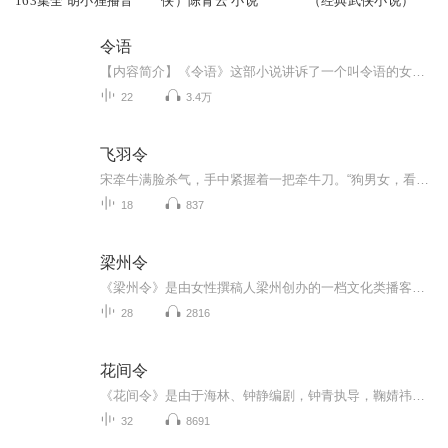
163集全 胡小狸播音
侠）陈青云 小说
（经典武侠小说）
令语
【内容简介】《令语》这部小说讲诉了一个叫令语的女人从少年到中年的人生经历，她是许多从小好好学习、后来出国留学、留在国外工作生活的中国人之一，感情上她经历幼年时父母感情破裂、大学时初识恋人、成年后与恋人分手复合、最后选择做一名单身母亲。【...
22
3.4万
飞羽令
宋牵牛满脸杀气，手中紧握着一把牵牛刀。“狗男女，看刀！”大吼一声，刀光连闪，滚落了两颗头颅。好快的刀，头颅已落地，还没溅出一滴血。尸身也没栽倒，两具无头尸体，一男一女，直挺挺地站在那里。原来这是两个稻草人。两具稻草人胸前分别粘着一张纸条...
18
837
梁州令
《梁州令》是由女性撰稿人梁州创办的一档文化类播客。在这里，我们关注人与世界的关系，谈论各行各业的新兴业态。我们观察，理解，感受，记录世界性的眼泪，并呼唤时代的共振。我们探索、寻找一种自由且具有时代性的行进方式——以自我的本色前进，直到你...
28
2816
花间令
《花间令》是由于海林、钟静编剧，钟青执导，鞠婧祎、刘学义领衔主演、吴佳怡、李歌洋、丁洁、刘津言、漆培鑫主演，郑合惠子友情出演，张睿、黑子、徐百慧、赵龙豪特别出演的古装爱情探案剧。禾阳罪恶之城，掷果盈车的潘樾迎娶人人厌弃的杨采薇，大婚当日...
32
8691