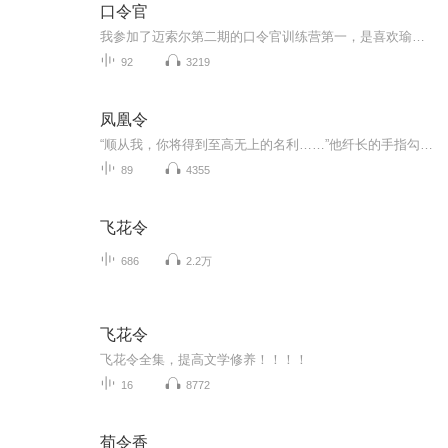
口令官
我参加了迈索尔第二期的口令官训练营第一，是喜欢瑜伽，虽然还只是一个入门级别第二，我想往瑜伽老师发展，觉得健康发展前景有需求第三，我希望通过这次培训，获得较好的阅读、沟通、表达、演讲和应对能力，提取经验，累积经验，用精力换取能量和能力第四...
92
3219
凤凰令
“顺从我，你将得到至高无上的名利……”他纤长的手指勾着她的下鄂，眸中散发着阴柔的光芒，用极致残忍的温柔将她教导成对付男人最好的棋子。她卑微的依附着，即便是羞辱，她也认定了，此生……他是她的王。哪怕王要她牺牲所有，包括这个早已肮脏的身子和...
89
4355
飞花令
686
2.2万
飞花令
飞花令全集，提高文学修养！！！！
16
8772
荀令香