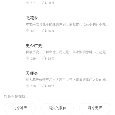
101
3839
飞花令
本书采取飞花令的经典体例，依照古代飞花令的行令规则，选取宋词中常出现的春花秋月，风云雨雪，梅兰竹菊，天长日久，红芳绿柳，山水草木，诗酒离愁，夜梦30个行令字，每一个字都选取其中一页详解，配以精确的注释和优美的文字赏析，帮助读者领悟宋词的意...
83
3509
史令讲史
解读历史，了解命运。历史是一本永恒的教科书，起起伏伏的发展包含了丰富的经验教训和智慧，以史为镜，可以知兴衰。用敏锐的眼光、全心全意的热情去还原历史真实真相。欢迎关注，感谢有你的陪伴！
269
1.8万
天师令
有人花天价请灭尽六大高手，登上峨眉派掌门之位的她去精神病院刺杀轩辕长空，结果轩辕长空只是稍微动手，她们就败了，只能给男主锤肩。他原来是天师！看少年天师如何玩转都市，证道成神，谈笑间诛灭倭寇！生死中领悟真意！
100
1882
您是不是在找：
九令冲天
消失的肢体
君令无双