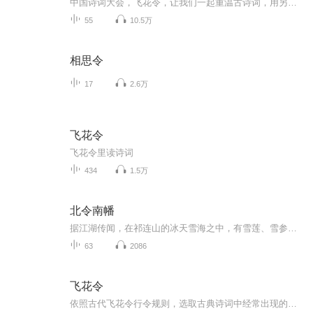
中国诗词大会，飞花令，让我们一起重温古诗词，用另一种不同的方式感受诗词的魅力！
55
10.5万
相思令
17
2.6万
飞花令
飞花令里读诗词
434
1.5万
北令南幡
据江湖传闻，在祁连山的冰天雪海之中，有雪莲、雪参及更难得的雪芝出现。在子午峰腰一座每日子午两时，均有猛烈阴风发作的深邃洞穴之中，藏有一柄前古神剑及两柄罕世宝刀。在销魂谷下一座销魂古墓之中，住有一位美凌西子，艳压太真的妙龄少女，时于月白风...
63
2086
飞花令
依照古代飞花令行令规则，选取古典诗词中经常出现的春、花、秋、月、风、云、雨、雪、梅、兰、竹、菊、青、天、白、日、红、芳、绿、柳、山、水、草、木、诗、酒、离、愁、夜29个行令字，每飞一个字都选取其中一首做详解，带领听者感受至美意境，体验诗情...