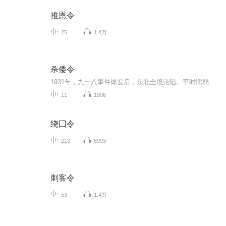
推恩令
25
1.4万
杀倭令
1931年，九一八事件爆发后，东北全境沦陷。平时懦弱无能的哈尔滨平民贾九醉酒之后在哈尔滨城中散发“杀倭令”传单。贾九的这一行为引起了日本人、抗日联军和土匪的注意。贾九是最底层民众的代表，贾九是一个矛盾的集合体，懦弱中带有几分血性，隐忍中又有...
11
1006
绕囗令
213
6993
刺客令
53
1.4万