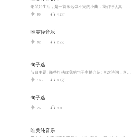
钢琴如生活，是一首永远弹不完的小曲，我们得认真、严肃对待每一个音符，让我们用心感受琴声，用心感悟人生。琴声如诉，所有最静好的时光，最灿烂的风霜，而或最初的模样，都缓缓流淌起来。琴声如诉，是在过尽千帆之后，看岁月把心迹澄清，是在身隔沧海之时，沉淀所有的波澜壮阔。在懂得之后，每一个音符下，都埋藏一颗平静而柔韧的心灵。通过学钢琴，我们认识了世界著名的音乐家：欧洲音乐之父巴赫，交响乐家海顿，音乐神童莫扎特，乐圣贝多芬，歌曲之王舒伯特，人民音乐家冼星海等；我们识别了...
96
4.2万
唯美轻音乐
92
2.2万
句子迷
节目主题: 那些打动你我的句子主播介绍: 喜欢诗词，喜欢音乐，希望世界是温暖的，我们是温柔的。主播寄语: 初衷是想记录自己喜欢的句子，后来想把自己喜欢的分享给你们。希望不止能与你们共情，还能给予你们力量。更新频率:日更。
165
8.1万
句子迷
26
901
唯美纯音乐