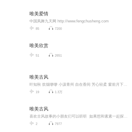
唯美爱情
中国凤舞九天网 http://www.fengchusheng.com
85
7200
唯美欣赏
51
2651
唯美古风
叶知秋 炊烟缈缈 小汲青州 自在香间 芳心轻柔 窗前月下 飞花飘留 树荫照水 缠绕枝头 庭院深深 伊人锁清眸 淋漓尽致千分愁 踟躇不前 岁月荏苒 何能够 古道几人相约黄昏后 把酒言歌弹箜篌 分分合合 年年暮色 静却一人候 檀溪逆流 万物蜃楼 不如携手 人间看透 瑶琴幽幽 红霞挽袖 恋恋无悔 青梅知豆 白鹭诗行 载水之秋 禅禅花木 似曾挺秀 相思未解 衣裳渐瘦 柴门轻叩 斯人如旧 落雨堆蝶 茅檐孤陋 霓虹印夜 能得白首 浅画视野 薄雾其后 蒹葭昔年 浮华沉久 唯有沿岸 送别再相守 如梦昔年倚轻舟 琵琶点灯小酌一席 曾记否 可见翩跹一缕指间留 晴空万里谁执手 剪影娉婷 几重烛火 君子又好逑 寒夜独奏 情如身受 笔墨雕砚 红莲彩釉 破晓晨昏 丝丝相扣 朱颜祈求 凝结回眸 尘埃淡扫 石上清流 念念不休 却出其右 神女无心 无心忧愁 一线之牵 能再共手 寒夜独奏 万物蜃楼 不如归去 人间看透 瑶琴幽幽 晚霞落袖 依门回首 青梅细嗅 清风拂面 一叶知秋 花木相搂 陌上莺喉 相思未满 衣裳渐瘦 丹青已皱 眉眼依旧
19
1.3万
唯美古风
喜欢古风故事的小朋友们可以听听 如果想和素素一起探讨故事可以加入素素的音阁325429870
2
7977