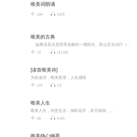
唯美词朗诵
104
3.8万
唯美的古典
如果说音乐是照亮圣殿的一缕阳光，那么音乐治疗（或音乐美疗）就是照亮生命的那一种！ 我们不妨把目光投向古典音乐的天空，那里可谓星光熠熠，伫立着一座座殿堂级般的音乐丰碑。那些耳熟能详的谐和律音乐大师，不惜用自己的生命和短暂一生的...
13
111.8万
[读首唯美诗]
为你读诗，唯美哲理，人生感悟
274
1万
唯美人生
唯美人生，诗意生活，倾听花开，岁月留痕……
29
4.4万
唯美静心钢琴