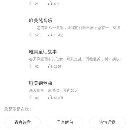
24
827
唯美纯音乐
总有那么一首歌，让我们百听不厌；总有一曲旋律，让我们的心为之震颤；眼睛收集景色，耳朵感受共鸣！在这个躁动的时代，给心灵寻找一处安宁之所，聆听轻音乐就是不错的选择。声明：本站所有音乐均来自互联网搜集整理，版权为原作者所有，如有侵...
523
1.64亿
唯美童话故事
春天像童话中的仙女，所到之处，万物复苏，树木抽枝发芽，鲜花张开笑脸，大地披上绿色的新装。
62
2536
唯美钢琴曲
那人那事，那时候，琴声如诉
86
51.5万
您是不是在找：
青春诗意
千言解句
诗情词意