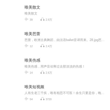
唯美散文
唯美散文
39
2.9万
唯美芭蕾
芭蕾，欧洲古典舞蹈，由法语ballet音译而来。28.jpg芭蕾舞孕育于意大利文艺复兴时期，十七世纪后半叶开始在法国发展流行并逐渐职业化，在不断革新中风靡世界。芭蕾舞最重要的一个特征即女演员表演时以脚尖点地，故又称脚尖舞。其代表作品有《天鹅湖》、《...
12
2.4万
唯美伤感
唯美伤感，用声音诠释过去那淡淡的伤感！
14
2.6万
唯美短视频
人有生老三千疾，唯有相思不可医！余生只要是你，晚点，真的没关系！往后余生，风雪是你，平淡也是你！愿你下雨有人为你撑伞，天黑有人陪你走夜路，哭泣有人给你肩膀！爱你，每一天！把爱你当成一种习惯！放弃不难，坚持真的很酷！
54
3720