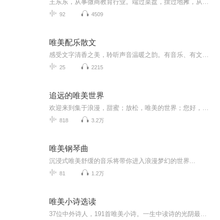
王东东，从事微商教育行业。端过菜盘，摆过地摊，从无背景没人脉，迷茫无望到找到方向死磕2年坚持不懈，凭借真实，坚持，抓住移动互联网机遇，帮助服务影响千万微商人次,专注服务于一线拼搏的个人微商找到方向，实现自我价值。推动微商行业健康发展。并被...
92
4509
唯美配乐散文
感受文字清香之美，聆听声音温暖之韵。有音乐、有文字、有声音，温暖、陪伴、治愈。一份欣赏，在每一个白天，放下疲惫，浸润心怀；一份聆听，在每一个夜晚，驱走烦恼，安然入睡！
25
2215
追远的唯美世界
欢迎来到集于浪漫，甜蜜；放松，唯美的世界；您好，我是追远读书，世间难免偶尔凄凉，这里永远是你倾听的港湾，希望通过读书提升自己的同时陪伴亲爱的朋友，给您带来些许的轻松，愉悦的心情，那会是我最开心的事：）
818
3.2万
唯美钢琴曲
沉浸式唯美舒缓的音乐将带你进入浪漫梦幻的世界...
81
1.2万
唯美小诗选读
37位中外诗人，191首唯美小诗。一生中读诗的光阴最难求，读一句，是一句。