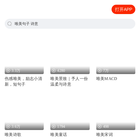
打开APP
唯美句子 诗意
3.3万
4280
7万
伤感唯美，励志小清
唯美景致｜予人一份
唯美MACD
新，短句子
温柔与诗意
3.6万
1794
498
唯美诗歌
唯美童话
唯美宋词