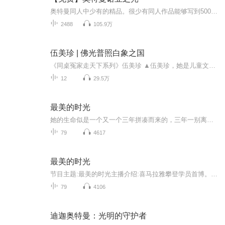
奥特曼同人中少有的精品。很少有同人作品能够写到500万字，并且剧情也不算崩。最为关键的是，主角不是穿越者！主角居然不是穿越者，而是原生土著，这在一大帮穿越文中独树一帜。主角的金手指是诺亚之光，能够变成奈克瑟斯，对原剧的还原度较高。
2488
105.9万
伍美珍 | 佛光普照白象之国
《同桌冤家走天下系列》伍美珍 ▲伍美珍，她是儿童文学作家，孩子们愿意倾诉烦恼的“阳光姐姐”。她的作品多次跃上全国各大书店少儿书畅销排行榜，也是大人追寻童心的故事集锦。 ▲喜马拉雅独家录制伍美珍《同桌冤家》系列，多人精彩生动演绎，让你捧腹大笑，轻松减压！每集只需0.3喜币尽享风靡全国中小学校园的幽默读本。 ▲在这一系列的故事里，让听众们跟随两对同桌冤家主人公去世界各地游玩，开心地大笑，笑到抽筋，在阳光下感受世界的美妙。好听的故事就要上演，快来订阅吧！ ——买来给弟弟的，之前买了好几集，他挺喜欢的，就是听太快每天都要听。声音和音效真好听，非常轻松和幽默。 ——孩子在学校见过阳光姐姐本来就是她的小书迷，在喜马拉雅上找到了她的故事，现在不仅是必听而且也会自己来讲，很棒！ ——这是很好笑的一本书，我心情一不好就看这本书，总是让我乐开怀！
12
29.5万
最美的时光
她的生命似是一个又一个三年拼凑而来的，三年一别离，她活在无尽的别离中。
79
4617
最美的时光
节目主题:最美的时光主播介绍:喜马拉雅攀登学员首博。主播寄语:希望能够用声音演播生活，展现生活，为提高人民文化素质做一点贡献。更新频率:周一到周五每晚播一章
79
4106
迪迦奥特曼：光明的守护者