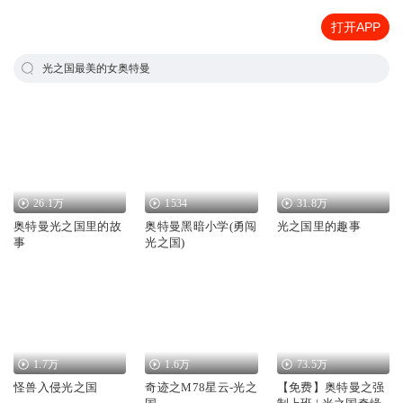
打开APP
光之国最美的女奥特曼
26.1万
1534
31.8万
奥特曼光之国里的故
奥特曼黑暗小学(勇闯
光之国里的趣事
事
光之国)
1.7万
1.6万
73.5万
怪兽入侵光之国
奇迹之M78星云-光之
【免费】奥特曼之强