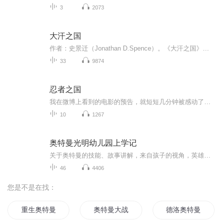
3
2073
大汗之国
作者：史景迁（Jonathan D.Spence）。《大汗之国》（The Chan’s Great Continent: China in Western Minds）综观西方人如何想象中国的历史历程。对于中国读者而言，这些仔细爬梳过欧西档案与文史群籍的历史资料，经过天孙巧手缝缀成一个个动听的故事，就...
33
9874
忍者之国
我在微博上看到的电影的预告，就短短几分钟被感动了，所以来拜读原著，以下来源百度百科。《忍者之国》真人版电影改编自和田龙创作的同名小说。故事以战国时代为舞台，讲述伊贺忍者与织田军的战争中，一位个性奇怪的忍者在战中的活跃。主演确定为岚的大野...
10
1267
奥特曼光明幼儿园上学记
关于奥特曼的技能、故事讲解，来自孩子的视角，英雄主义在此诞生。一个幼儿园孩子向你分享他心目中的奥特曼故事，一起来感受光和正义吧
46
4406
您是不是在找：
重生奥特曼之我为梦比
奥特曼大战超人
德洛奥特曼