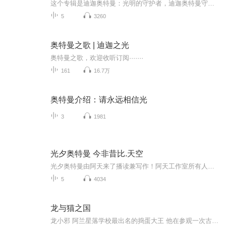
这个专辑是迪迦奥特曼：光明的守护者，迪迦奥特曼守护地球的故事。
5
3260
奥特曼之歌 | 迪迦之光
奥特曼之歌，欢迎收听订阅·······
161
16.7万
奥特曼介绍：请永远相信光
3
1981
光夕奥特曼 今非昔比.天空
光夕奥特曼由阿天来了播读兼写作！阿天工作室所有人惊情巨献！>>>点击收听-----------------------喜欢别忘了点下方订阅好评哦！O(∩_∩)O主角团:松下彼方正义感青年，在教堂里发现了光夕火花，从而变成了光夕奥特曼在一起并肩战斗！一起驱逐邪恶势力的反...
5
4034
龙与猫之国
龙小邪 阿兰星落学校最出名的捣蛋大王 他在参观一次古埃及文物展的时候 意外地被一只3300年前的古老木乃伊猫抓伤了左眼 那只古老神秘的木乃伊猫 送给他一只来自冥府的时空之眼 并且微笑着告诉他说 他的生命 只剩下最后20个小时！只有破解隐藏在一所神隐学校中的远古之谜他才能够幸运地生存下去 狡黠风趣的小捣蛋鬼喵 向着人类梦想巅峰的九大神秘职业 冲刺吧！