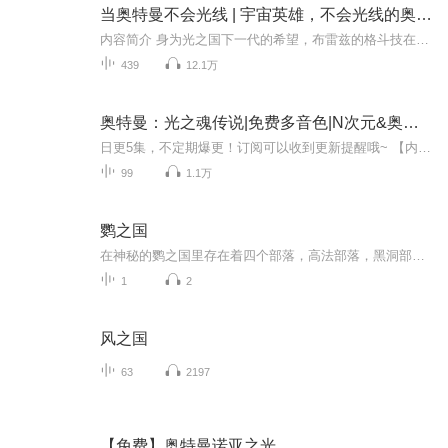
当奥特曼不会光线 | 宇宙英雄，不会光线的奥特曼：布雷兹奥特曼
内容简介 身为光之国下一代的希望，布雷兹的格斗技在同辈之中无人能及。所以，光之国选择了让梦比优斯作为下一届常驻地球的奥特曼。 这是 一个无法释放光线的奥特曼，穿越各个奥特宇宙拯救世界的故事！
439
12.1万
奥特曼：光之魂传说|免费多音色|N次元&奥特曼
日更5集，不定期爆更！订阅可以收到更新提醒哦~ 【内容简介】 在神秘莫测的牧星州与光之巨人传说交织的异界，一位穿越者意外获得了雷欧奥特曼的力量。当大古一行人在蒙古古老土地上揭开超古代怪兽哥尔赞的苏醒之谜，光之金字塔内隐藏的奥特战士石像成为守...
99
1.1万
鹦之国
在神秘的鹦之国里存在着四个部落，高法部落，黑洞部落，鸟之卫兵和水帘部落。这几个部落一直相互维持，可是鸟类法典上面说在802年。所有的部落将灰飞烟灭。高法部落的鹦鹉们开始探求各个部落的情报，达到保存所有部落的目的。
1
2
风之国
63
2197
【免费】奥特曼诺亚之光