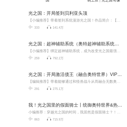
国
制上班 | 光之国奇缘
光之国：开局签到贝利亚头顶
【小编推荐】带着签到系统漫游光之国！作品简介：【飞卢小说网独家签约作品】穿越到奥特曼宇宙中，十八岁激活神级签到系统，刚开始就要去怪兽墓场的贝利亚头顶签到。“贝利亚，乖乖你，你不要动喔，不然小心我给你头顶撒尿。”“各位，我只是来打个酱油而...
333
141.4万
光之国：超神辅助系统（奥特超神辅助系统）VIP免费
【小编推荐】绑定超神辅助系统，成为改变光之国最强人类！作者：张家辉，飞卢小说著名作家； 播讲：玖九、依赖，飞卢听书热门主播。代表作《英雄无敌：亡灵主宰》等等。
259
792.2万
光之国：开局激活债王（融合奥特世界）VIP免费
【编辑推荐】带着能够通过和怪兽战斗从而融合无数奥特曼，以及战队聊天裙的能力进入了奥特曼的世界。【内容简介】【飞卢中文网独家签约作品】带着能够通过和怪兽战斗从而融合无数奥特曼，以及战队聊天裙的能力进入了奥特曼的世界。开局融合了一代目债王艾...
291
275.1万
我！光之国里的假面骑士丨统御奥特世界&热血爽文
小编推荐：穿越光之国的时间，我居然是假面骑士？！时之魔王就此诞生！简介：【飞卢中文网独家签约作品】路休穿越进入迪迦世界，开启常磐庄吾模板。收集奥特时表，开启假面骑士时表。庆贺吧！以最强逢魔之力统御奥特与骑士之力的时之魔王就此诞生。作者：...
863
715.9万