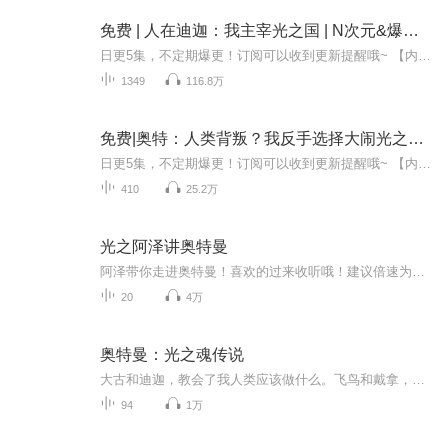
免费 | 人在迪迦：我主宰光之国 | N次元&爆笑爽文&系统流
日更5集，不定期爆更！订阅可以收到更新提醒哦~ 【内容简介】 远古的地球，暗藏星外来客的秘辛。邪恶基里艾洛德人与光之巨人的世纪对决，尘封于历史长河，唯余一缕邪念伺机破封。时光流转至现代，平凡青年沈君偶得奇遇，超能力系统加身，解锁复制强者的逆...
1349
116.8万
免费|奥特：人类背叛？我反手选择大闹光之国！|科幻末世&动漫&爽文
日更5集，不定期爆更！订阅可以收到更新提醒哦~ 【内容简介】 在遥远的宇宙深处,一个令人恐惧的虚空怪兽格利扎苏醒了。它吞噬了无数奥特曼与怪兽的力量,连凯恩奥特曼和安培拉星人的终极能量也逃不过它的魔掌。一道裂缝将它分离,一个分身来到了神秘的欧布奥...
410
25.2万
光之阿泽讲奥特曼
阿泽带你走进奥特曼！喜欢的过来收听哦！建议倍速为：1.0X建议设置为从旧到新（不是本人创作，是百万主播光之阿泽创作，本人只是转载哦）
20
4万
奥特曼：光之魂传说
大古和迪迦，教会了我人类应该做什么。飞鸟和戴拿，教会了我身为光，应该追寻什么...
94
1万