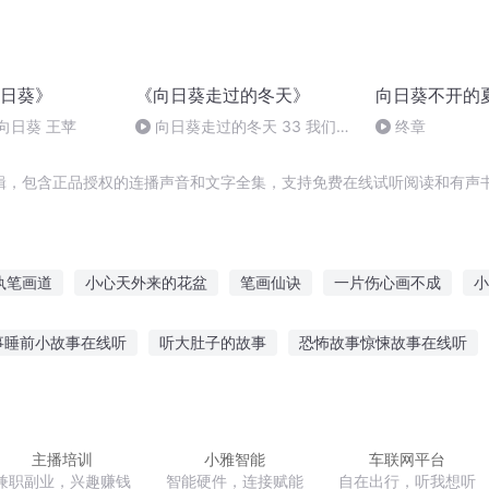
日葵》
《向日葵走过的冬天》
向日葵不开的
0 向日葵 王苹
向日葵走过的冬天 33 我们不
终章
说再见
辑，包含正品授权的连播声音和文字全集，支持免费在线试听阅读和有声书
执笔画道
小心天外来的花盆
笔画仙诀
一片伤心画不成
小
画笔山河
执笔画心
葵花向阳生
画师笔录
向日葵的末
事睡前小故事在线听
听大肚子的故事
恐怖故事惊悚故事在线听
安静图片卡通
听老梁故事汇耶稣
猛男宿舍听恐怖故事视频
破
门口听故事
听坚果讲故事的app
主播培训
小雅智能
车联网平台
兼职副业，兴趣赚钱
智能硬件，连接赋能
自在出行，听我想听