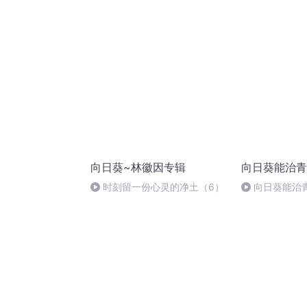
Cartoon Tiger
Easy(Av841003889,P36)
向日葵~林徽因专辑
向日葵能治青
时刻留一份心灵的净土（6）
向日葵能治