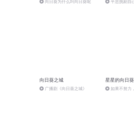
向日葵为什么叫向日葵呢
平息挑剔自
向日葵之城
星星的向日葵
广播剧《向日葵之城》
如果不努力
行道