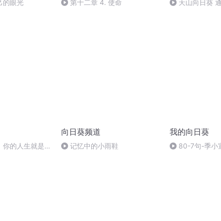
己的眼光
第十二章 4. 使命
天山向日葵 
向日葵频道
我的向日葵
，你的人生就是单
记忆中的小雨鞋
80-7句-季