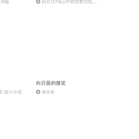
通用版
四月127高山中的支教完结_
缩混
向日葵的微笑
小宣-赵小小兆
谈生命