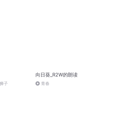
遇到海烨
向日葵_R2W的朗读
狮子
青春