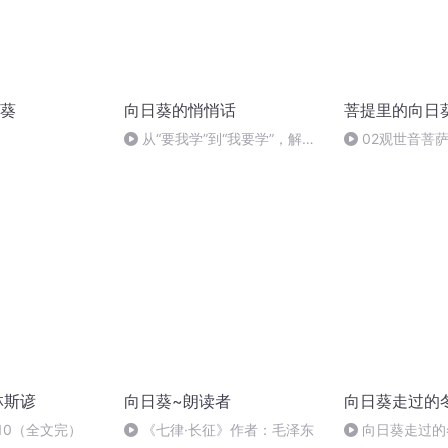
葵
向日葵的悄悄话
菩提里的向日
从“要我学”到“我要学”，解锁
02观世音菩
孩子内驱力新姿势
林斯谚
向日葵~朗读者
向日葵走过的
10（全文完）
《七律·长征》作者：毛泽东
向日葵走过的