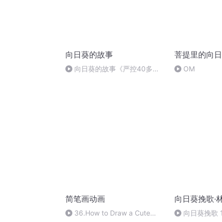
向日葵的故事
菩提里的向日
向日葵的故事《严控40多天
OM
后猝然破防！辽宁，太悲壮了》
简笔画动画
向日葵挽歌·
36.How to Draw a Cute
向日葵挽歌 