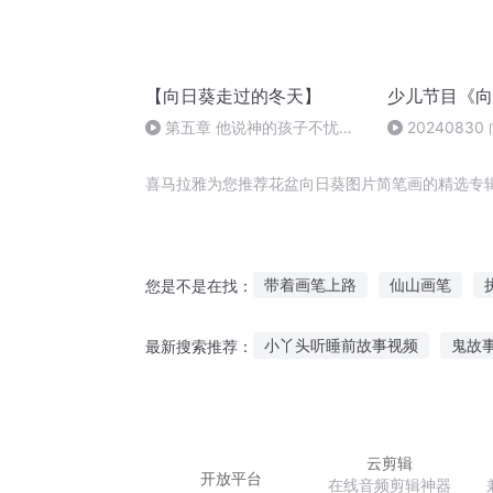
【向日葵走过的冬天】
少儿节目《向
第五章 他说神的孩子不忧伤
2024083
【4】
喜马拉雅为您推荐花盆向日葵图片简笔画的精选专
带着画笔上路
仙山画笔
您是不是在找：
斗罗之金葵斗罗
葵花修仙传
小丫头听睡前故事视频
鬼故
最新搜索推荐：
简兮简兮
澡盆相连的时空
听风讲起她的故事
听故事请
给孩子听的故事教育
老房子
云剪辑
开放平台
在线音频剪辑神器