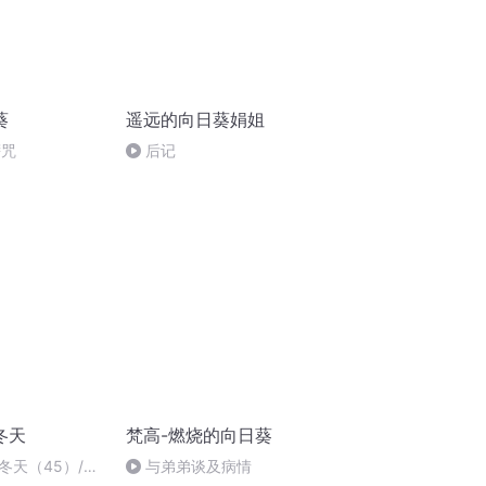
葵
遥远的向日葵娟姐
萨咒
后记
冬天
梵高-燃烧的向日葵
冬天（45）/我
与弟弟谈及病情