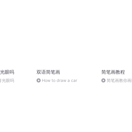
们都在10岁那年
光眼吗
双语简笔画
简笔画教程
青光眼吗
How to draw a car
简笔画教你画