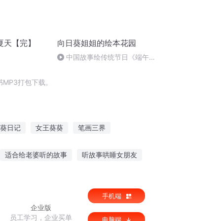
夏天【完】
向日葵姐姐的绘本花园
中国故事绘传统节日《端午
节》
MP3打包下载。
葵日记
女王葵葵
笔画三界
夏
夏日与幽灵与画笔
竹简上的笔迹
适合给老婆听的故事
听故事哄睡女朋友
案杀人故事在线听
丫丫灵异故事在线听
手机端
企业版
员工学习，企业买单
电脑端