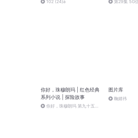
102 (24)a
第29集 5
你好，珠穆朗玛 | 红色经典
图片库
系列小说 | 探险故事
鞠婧祎
你好，珠穆朗玛 第九十五集
(完)