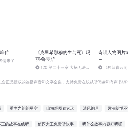
峰传
《克里希那穆的生与死》玛
奇喵人物图片a
丽·鲁琴斯
～
珠峰情未了
120.第二十三章 大脑无法理
《独归青云间
解(四)
的刀感……
包含正品授权的连播声音和文字全集，支持免费在线试听阅读和有声书MP
画
重生之朗朗星空
山海经图卷玄珠
清风朗月
风清朗悦不
在哪片海在那片海
徐朗的世界
朗朗乾坤
珠穆朗玛特种艺
事王的故事在线听
侦探大王免费听故事
听什么故事内容好听呢