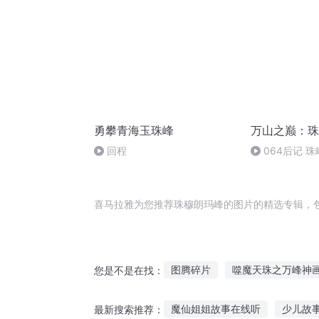
勇攀青海玉珠峰
万山之巅：珠
回程
064后记 
喜马拉雅为您推荐珠穆朗玛峰的图片的精选专辑，
图腾碎片
噬魔天珠之万峰神
您是不是在找：
冷穆爱我吧
路过的人生元朗
魔仙姐姐故事在线听
少儿故
最新搜索推荐：