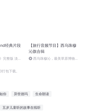
nd经典片段
【旅行音频节目】西乌珠穆
沁旗合辑
》完整版 淡淡
西乌珠穆沁，最美草原博物
馆！
3打包下载。
如你
异世德玛
生命朗读
术学校
木朗修仙传
天梦神珠之古武巅峰
五岁儿童听的故事在线听