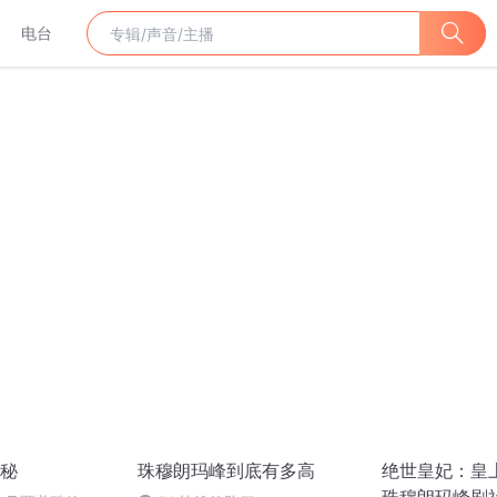
电台
秘
珠穆朗玛峰到底有多高
绝世皇妃：皇上