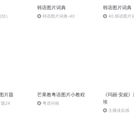
韩语图片词典
韩语图片词典
完结）
韩语图片词典-40
40.韩语图片
力图片题
芒果教粤语图片小教程
《玛丽·安妮》
埃
片题24
粤语问候
主播读后感