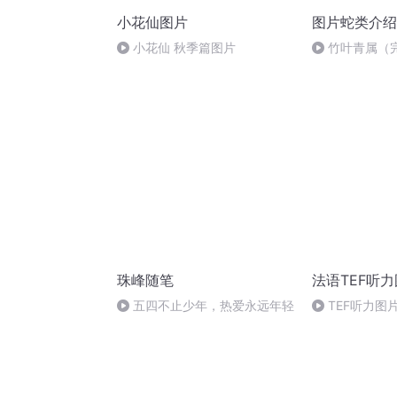
小花仙图片
图片蛇类介绍
小花仙 秋季篇图片
竹叶青属（
珠峰随笔
法语TEF听
五四不止少年，热爱永远年轻
TEF听力图