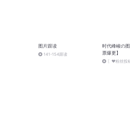
图片跟读
时代峰峻の图
票爆更】
141-154跟读
〖❤️粉丝投
罕