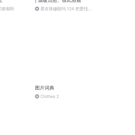
社
| 温暖治愈、彼此救赎
0朕都听
爱在珠穆朗玛 124 把爱找回
来（下）【完】
图片词典
Clothes 2