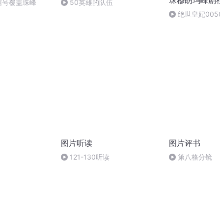
珠穆朗玛峰剧
G信号覆盖珠峰
50英雄的队伍
绝世皇妃005
图片听读
图片评书
121-130听读
第八格分镜