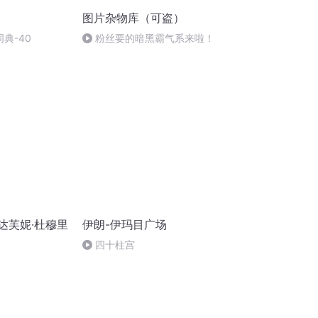
图片杂物库（可盗）
词典-40
粉丝要的暗黑霸气系来啦！
达芙妮·杜穆里
伊朗-伊玛目广场
四十柱宫