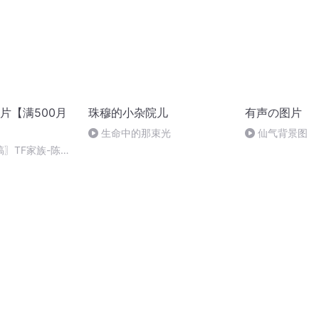
片【满500月
珠穆的小杂院儿
有声の图片
生命中的那束光
仙气背景图
稿〗TF家族-陈思