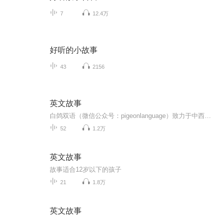
7
12.4万
好听的小故事
43
2156
英文故事
白鸽双语（微信公众号：pigeonlanguage）致力于中西方文化教育交流，以寓教于乐为准则，关注儿童成长，与大家分享学习英语与阅读故事的乐趣，为广大爱好英语的成年朋友及爱好阅读的小朋友们提供快乐的学习平台。
52
1.2万
英文故事
故事适合12岁以下的孩子
21
1.8万
英文故事