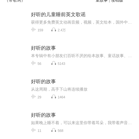
（带歌词）
童故事 | 读唱版
好听的儿童睡前英文歌谣
获得更多免费英文动画音频，视频，英文绘本，国外中小学原版教材请关注公众号： 趣味英语资料馆哄娃睡觉是宝妈必备的一项技能讲故事是最好的方法可是每天坚持还真是分身乏术如果有人可以帮忙哄孩子入睡岂不是更好？英国儿童频道制作了一套孩子专...
159
2.4万
好听的故事
本专辑中有小朋友们百听不厌的绘本故事、童话故事、寓言故事等，这些故事以动物、人或神为喻，通过精彩绝伦的讲述，教人处世和做人的道理，使人趋向聪明、理智、豁达和沉稳。绘本在英文中是PictureBook（图画书）。绘本的意义在于通过图书里的画面或文字，让孩子们熟知生活并让他们通过图画认知社会，喜爱发现绘本所隐藏的深层含义，从而使孩子们在书中得以成长。 作为爱好，也为了让孩子有更多的机会听到丰富多彩的故事，了解那未曾探索的世界，真诚的希望通过自己的演绎能给小听众们带去一份好...
56
5143
好听的故事
从这周期，高手下山将连续播放
29
1464
好听的故事
如果晚上睡不着，可以来这里你带着耳朵，我带着声音贴近耳畔的温柔对话，如入梦境
11
568