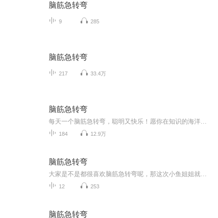
脑筋急转弯
9
285
脑筋急转弯
217
33.4万
脑筋急转弯
每天一个脑筋急转弯，聪明又快乐！愿你在知识的海洋恣意遨游，快乐成长！
184
12.9万
脑筋急转弯
大家是不是都很喜欢脑筋急转弯呢，那这次小鱼姐姐就来了一个脑筋急转弯的专辑，这个专辑会有两个嘉宾，一个是小春姐姐还有一个是可可姐姐小春姐姐不太讲话，所以他的互动不太多，只会回答问题，他们也没有自己的号，所以在评论区里的时候一般用的都是我的...
12
253
脑筋急转弯