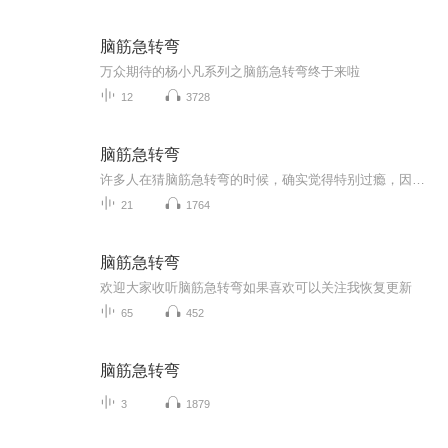
脑筋急转弯
万众期待的杨小凡系列之脑筋急转弯终于来啦
12
3728
脑筋急转弯
许多人在猜脑筋急转弯的时候，确实觉得特别过瘾，因为脑筋急转弯能够透过表面，让孩子进行更深入的思考，帮助孩子开发大脑。
21
1764
脑筋急转弯
欢迎大家收听脑筋急转弯如果喜欢可以关注我恢复更新
65
452
脑筋急转弯
3
1879