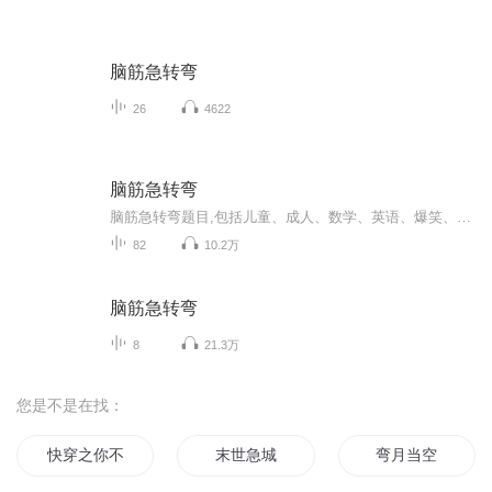
脑筋急转弯
26
4622
脑筋急转弯
脑筋急转弯题目,包括儿童、成人、数学、英语、爆笑、整人等类别;脑筋急转弯不但是一种娱乐搞笑方式,还能让你的脑子更灵活.
82
10.2万
脑筋急转弯
8
21.3万
您是不是在找：
快穿之你不弯谁弯
末世急城
弯月当空