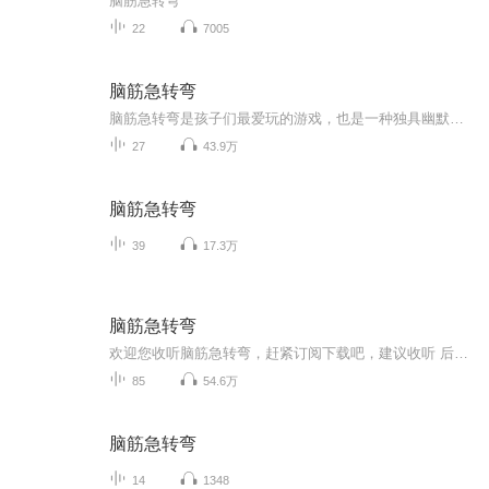
脑筋急转弯
22
7005
脑筋急转弯
脑筋急转弯是孩子们最爱玩的游戏，也是一种独具幽默的益智游戏，听后大家是不是会忍俊不禁，会心一笑呢？
27
43.9万
脑筋急转弯
39
17.3万
脑筋急转弯
欢迎您收听脑筋急转弯，赶紧订阅下载吧，建议收听 后面的几集 ，因为前面的几集是我小时候讲的 所以可能口音不好 ，被好多人吐槽 ，你们的支持的和努力 是我前进的无尽动力
85
54.6万
脑筋急转弯
14
1348