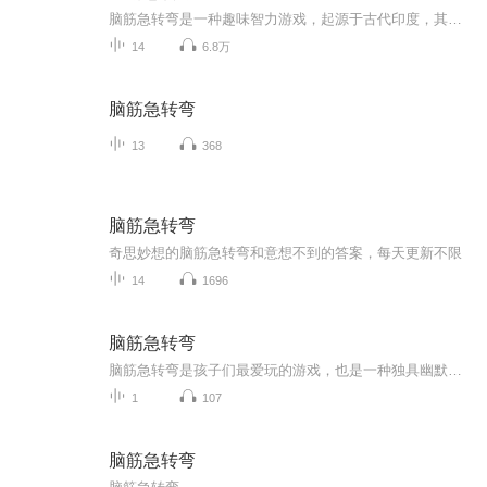
脑筋急转弯是一种趣味智力游戏，起源于古代印度，其简洁短小的问题，暗藏玄机，出人意料的答案，妙趣横生玩脑筋急转弯时，你将需要突破原有的思维模式，大胆想象，放飞心灵的翅膀，在广阔无边的思维天空中自由翱翔，喜欢的可以订阅哦( •͈ᴗ⁃͈)ᓂ- - -♡
14
6.8万
脑筋急转弯
13
368
脑筋急转弯
奇思妙想的脑筋急转弯和意想不到的答案，每天更新不限
14
1696
脑筋急转弯
脑筋急转弯是孩子们最爱玩的游戏，也是一种独具幽默的益智游戏。有人说，幽默的人生更精彩，快乐游戏的童年才是完整的童年，想让孩子们有一个没有遗憾更加精彩的童年就一起来打开这套脑筋急转弯益智游戏图书吧。 脑筋急转弯是源于古印度的一种益智游戏，它...
1
107
脑筋急转弯