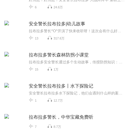
6
24.6万
安全警长拉布拉多|幼儿故事
拉布拉多警长^O^开演了快来收听呀！这次会有什么好玩的案件呢？如果想知道的话就来收听吧谢谢大家收听，我会努力的
13
317.6万
拉布拉多警长森林防拐小课堂
拉布拉多安全警长通过多个生动故事，传授防拐知识：面对假冒熟人，可用安全密码辨别；拒绝陌生人的糖果玩具等“甜蜜陷阱”；大人向小孩求助应拒绝，让其找其他大人；遇到强行抱走要大声呼救、攻击脆弱部位；网络交友不透露个人信息，不轻易视频、见面；独...
15
1万
安全警长拉布拉多丨水下探险记
安全警长拉布拉多水下探险记，他们会遇到什么样的案子呢？我们一起来听一听吧，水下大章鱼，突然袭击，水下的罪犯
1
12.7万
拉布拉多警长，中华宝藏免费听
7
8.7万