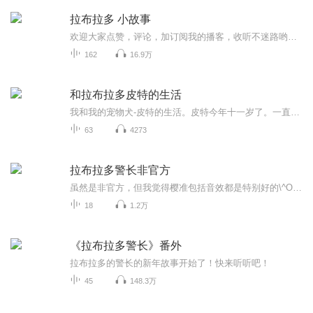
拉布拉多 小故事
欢迎大家点赞，评论，加订阅我的播客，收听不迷路哟！！！
162
16.9万
和拉布拉多皮特的生活
我和我的宠物犬-皮特的生活。皮特今年十一岁了。一直跟着我。
63
4273
拉布拉多警长非官方
虽然是非官方，但我觉得樱准包括音效都是特别好的\^O^/作者以为可以曝光呢
18
1.2万
《拉布拉多警长》番外
拉布拉多的警长的新年故事开始了！快来听听吧！
45
148.3万