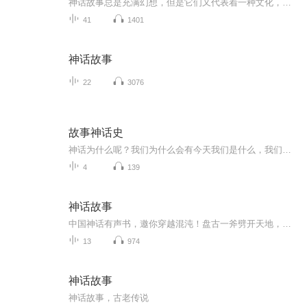
神话故事总是充满幻想，但是它们又代表着一种文化，读神话故事就好像徜徉在幻想的海洋里面。盘古开天地、女娲造人、大禹治水、精卫填海……这一个个流传广泛的古代神话传说，尽在本书里为小朋友们一一呈现。走进本书，聆听先人留下的神话传说，不仅能够丰...
41
1401
神话故事
22
3076
故事神话史
神话为什么呢？我们为什么会有今天我们是什么，我们应该如何过好日子，我们应该如何适应自然界以及周围的其他人，我们将走向哪里这些可能都是哲学和宗教经典大问题，但是对大多数人而言，这些问题的答案是以诗和寓言的形式存在于戏剧化的神话故事里的，从...
4
139
神话故事
中国神话有声书，邀你穿越混沌！盘古一斧劈开天地，女娲挥泥造人补天裂；伏羲画卦驯雷神，龙吟电闪斗上古凶兽。耳朵瞬间点燃：雷神鼓震，补天石裂，八卦光轮呼啸旋转。每一秒都在创世与毁灭间蹦迪，听得毛孔炸裂，秒回神魔战场！
13
974
神话故事
神话故事，古老传说