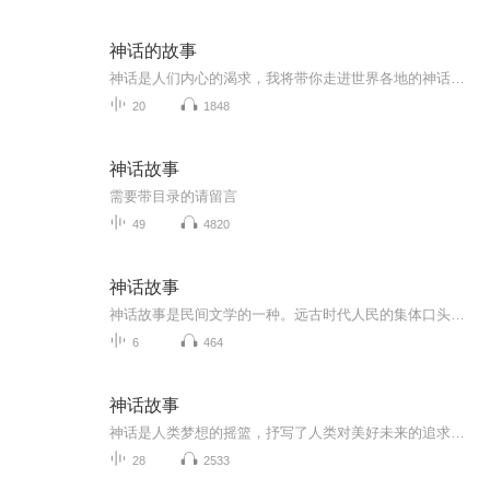
神话的故事
神话是人们内心的渴求，我将带你走进世界各地的神话，感受世界各地人们的内心世界，感受不同地域不同人们的文化。聆听世界各地有趣的神话故事。
20
1848
神话故事
需要带目录的请留言
49
4820
神话故事
神话故事是民间文学的一种。远古时代人民的集体口头创作。其产生表现了古代人民对自然力的斗争和对理想的追求，它是一种精神寄托。神话作为民间文学的一种形式，它是远古时代的人民所创造的反映自然界、人与自然的关系以及社会形态的具有高度幻想性的故事。
6
464
神话故事
神话是人类梦想的摇篮，抒写了人类对美好未来的追求和对未知世霁的探索。瑰丽神奇的想象是神话的灵魂，凝聚着人类博大的智慧和超凡的勇气。通过阅读各民族的神话传说，可以了解世界文化、开阔眼界、拓展想象力。如阿姨讲故事，只讲有营养的故事。
28
2533