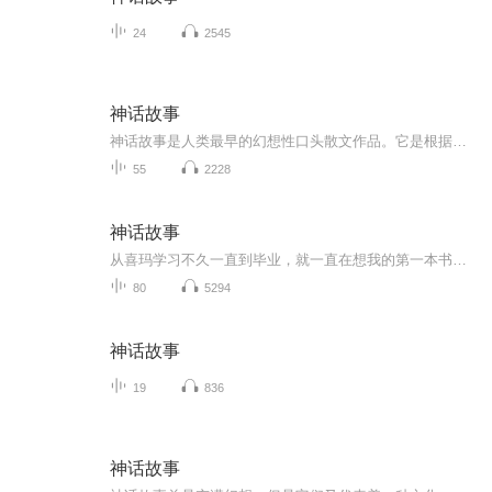
24
2545
神话故事
神话故事是人类最早的幻想性口头散文作品。它是根据原始劳动者的自身形象、生产状态和对自然力的理解想象出来的。收听神话故事在获得知识的同时，还能够达到启迪心灵、开发智慧、拓宽视野的目的！
55
2228
神话故事
从喜玛学习不久一直到毕业，就一直在想我的第一本书要选什么？怎么做？终于在惊蛰那日做了决定，做神话故事，无论是从文化起源的角度，或是艺术审美的层面，或是想象力培养的东东，还是表达我这个姑妈对我家家宝有二爱意满满的小心思，都值得我做这系列小...
80
5294
神话故事
19
836
神话故事