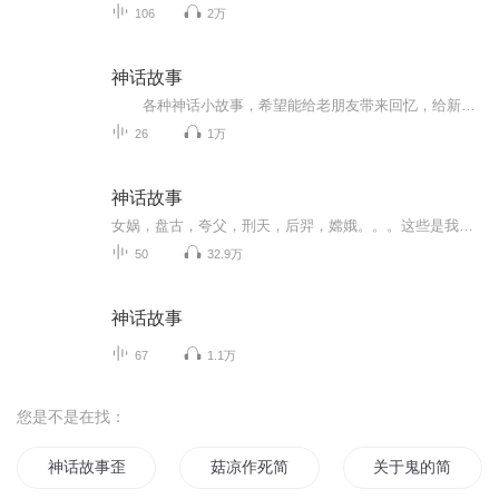
106
2万
神话故事
各种神话小故事，希望能给老朋友带来回忆，给新朋友带来乐趣，给小朋友带来启发。 神话故事是民间文学的一种。远古时代人民的集体口头创作。包括神鬼的故事和神（鬼）化的英雄传说。 其产生表现了古代人民对自然力的斗争和对理想的追求，它是一种精神寄托、人类的向往和宗教的实化展现，对后世的文学艺术有深远的影响。 神话又是民族特性的反映，中国的神话，自然也在好些地方反映出了中华民族的特性。从我国保留下来的古代神话的片段如像“夸父逐日”、“女娲补天”、“精卫填海”、“鲧禹治水”等所记述的事迹看，我们的民族，毋庸自愧地说，诚然是一个博大坚忍、自强不息、富于希望的民族，神话里祖先们伟大的立人立己的精神，实在是值得作为后代子孙的我们很好地去学习，去发扬的。
26
1万
神话故事
女娲，盘古，夸父，刑天，后羿，嫦娥。。。这些是我们耳熟能详的人物，那么应龙，盘瓠，无支祁，故亚，少昊，伊勒克这些人物呢。。。普及一下中国的神话故事
50
32.9万
神话故事
67
1.1万
您是不是在找：
神话故事歪传
菇凉作死简介
关于鬼的简介