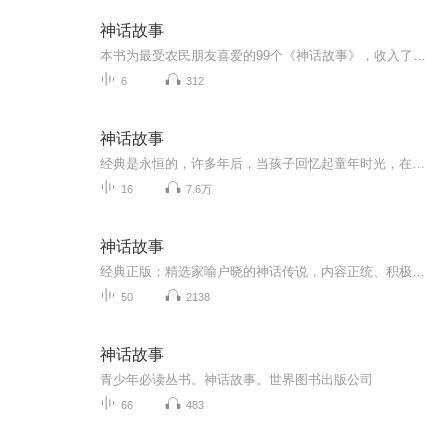
神话故事
本书为最受农民朋友喜爱的99个《神话故事》，收入了中华民族几千年来流传最广、家喻户晓、人人必知的传统经典神话故事。这些故事情节妙趣横生，人生哲理深刻隽永，字里行间折射出华夏文明的灿烂光辉。
6
312
神话故事
经典是永恒的，许多年后，当孩子回忆起童年时光，在心灵的某个角落，会有一种特别的感受让他们心生温暖，久久回味。
16
7.6万
神话故事
经典正版：精选家喻户晓的神话传说，内容正统、积极向上。专业演播：有声主播精心录制，情绪饱满、角色分明，沉浸式听觉体验。老少皆宜：适合孩子听故事学知识，也适合成人放松解压、重温童年。文化启蒙：在故事中了解神仙、英雄、神兽，轻松获取传统文化...
50
2138
神话故事
青少年必读丛书。神话故事。世界图书出版公司
66
483