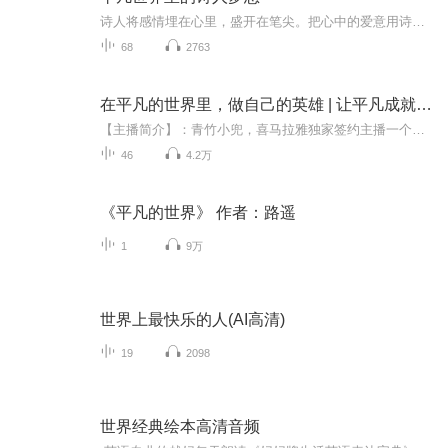
诗人将感情埋在心里，盛开在笔尖。把心中的爱意用诗歌来倾诉…… 每天相见在此。欢迎聆听，欢迎订阅。
68
2763
在平凡的世界里，做自己的英雄 | 让平凡成就不平凡
【主播简介】：青竹小兜，喜马拉雅独家签约主播一个喜欢讲故事的80后代表作品：《为客天涯：老江湖旧城池》、《策略》、《书写侠义笔战江湖：金庸传》等
46
4.2万
《平凡的世界》 作者：路遥
1
9万
世界上最快乐的人(AI高清)
19
2098
世界经典绘本高清音频