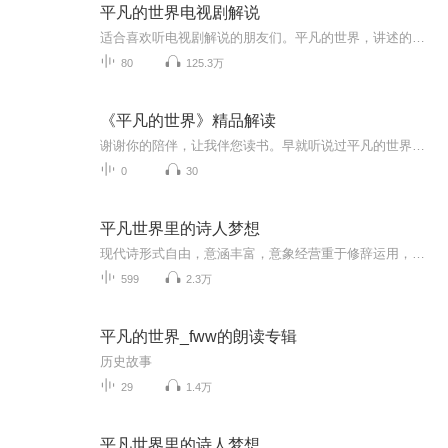
平凡的世界电视剧解说
适合喜欢听电视剧解说的朋友们。平凡的世界，讲述的是陕北高原地区上世纪七八十年代，一批农村人在贫穷中艰难的活着，随着改革春风的到来，人们开始为各自的生活努力拼搏，文中诠释了每个人对生活不一样的理解。
80
125.3万
《平凡的世界》精品解读
谢谢你的陪伴，让我伴您读书。早就听说过平凡的世界这本书，当快要27岁的我翻开这本书时，读出的是另一种感悟：它是对命运的抗争、对生活压力的不屈，凭借自己的努力、奋斗为自己和家庭的生存、生活赢得了空间。平凡,是生活的本色。我们每一个人，对于这个...
0
30
平凡世界里的诗人梦想
现代诗形式自由，意涵丰富，意象经营重于修辞运用，完全突破了古诗“温柔敦厚，哀而不怨”的特点，更加强调自由开放和直率陈述与进行“可感与不可感之间”的沟通。
599
2.3万
平凡的世界_fww的朗读专辑
历史故事
29
1.4万
平凡世界里的诗人梦想