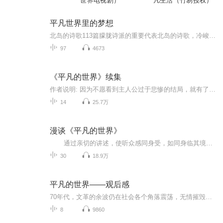
世界电视剧）
凡生活（竹易授权）
平凡世界里的梦想
北岛的诗歌113篇朦胧诗派的重要代表北岛的诗歌，冷峻，思辨，有很强的批判性和思想能量，总是在悖论与断裂中探寻乃至拷问着人类，时代乃至自我的真理与价值。北岛曾说过：“诗人应该通过作品建立自己的世界，这是一个真诚独特的世界，正直的世界，正义和人...
97
4673
《平凡的世界》续集
作者说明: 因为不愿看到主人公过于悲惨的结局，就有了写结局续集的想法，主要是想给自己一个交代。原本希望电视剧的结局会好点，没想到同样是很悲惨。另外，路遥小说的结局实际上是开放式的，所以允许延伸和设想不同结局。—邵晓荣博士
14
25.7万
漫谈《平凡的世界》
通过亲切的讲述，使听众感同身受，如同身临其境般融入到《平凡的世界》中每一个栩栩如生的场景。专辑将这部雄浑的乡土文学作品以生动而详细的声音画面呈现，让听众深刻体会文本中所蕴含的人性光辉与社会变迁。细致解读孙少安等角色的心路历程，...
30
18.9万
平凡的世界——观后感
70年代，文革的余波仍在社会各个角落震荡，无情摧毁着每个人的生活。出身贫寒的农家子弟孙少平有着极强的自尊心，即使在好友田润生面前也不愿展露寒酸的一面。 他和地主家的女儿郝红梅虽然身份有着天壤之别，类似的心境则让他们彼此相知。哥哥孙少安是家里...
8
9860