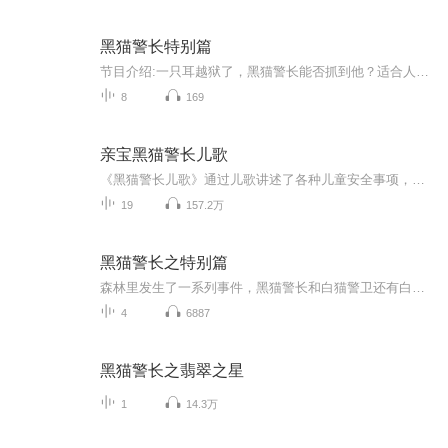
黑猫警长特别篇
节目介绍:一只耳越狱了，黑猫警长能否抓到他？适合人群:（10岁以上）参与者：作者：V没A剪辑者：卜卜豆配音者：秦诗某合作：米米才隐藏人员：牛牛，次不局吧，蓝光宝宝，青青，XX20，工藤新一，原名，小人，大人，快乐姐。V没A
8
169
亲宝黑猫警长儿歌
《黑猫警长儿歌》通过儿歌讲述了各种儿童安全事项，通过儿歌让宝宝形成自我保护的意识与面对困难不退缩开动脑筋等积极的习惯。
19
157.2万
黑猫警长之特别篇
森林里发生了一系列事件，黑猫警长和白猫警卫还有白鸽侦探能否破解这些案件吗？那就来收听黑猫警长特别篇。上线情况（星期五，星期六，星期天）
4
6887
黑猫警长之翡翠之星
1
14.3万