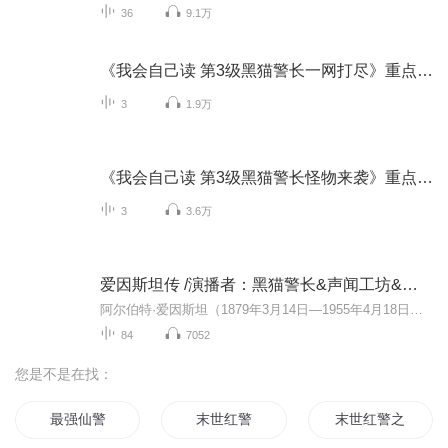
36
9.1万
《我会自己读 第3级黑猫警长一网打尽》重点字听读练习
3
1.9万
《我会自己读 第3级黑猫警长怪物来袭》重点字听读练习
3
3.6万
爱因斯坦传 /演播者：黑猫警长&声闻工坊&景木有声 /神奇的大脑
阿尔伯特·爱因斯坦（1879年3月14日—1955年4月18日），出生于德国巴登-符腾堡州乌尔姆市，美国和瑞士双国籍的犹太裔物理学家。1999年12月，爱因斯坦被美国《时代周刊》评选为20世纪的“世纪伟人。爱因斯坦的理论为核能的开发奠定了理论基础，为帮助对抗纳...
84
7052
您是不是在找：
最强仙警
末世红警
末世红警之路