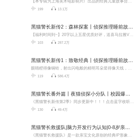
【本专辑为上海美术电影制片厂出品的经典儿童故事合集，除了有黑猫警长以外，还有红孩儿传奇等经典动画。】 大森林里，小动物们友好相处，互帮互助，过着幸福安宁的生活，而为这片和平充当保护者，就是大名鼎鼎的黑猫警长。每天，警长都和森林警察局的勇士...
199
13.1万
黑猫警长新传2：森林探案丨侦探推理睡前故事【第2季】
【福利时间到~】20字以上五星优质好评，送喜马拉雅VIP会员月卡~送5张~——————————————————它头戴侦探帽、身穿帅气燕尾服，还拥有聪明的头脑和丰富的科学知识。在黑猫探长克里斯缜密推理之下，案件经过被一步一步推演还原，罪犯原形毕露，...
103
287.2万
黑猫警长新传1：致敬经典丨侦探推理睡前故事【第1季】
眼睛瞪得像铜铃，射出闪电般的精明耳朵竖得像天线，听着一切可疑的声音你磨快了尖齿利爪到处巡行，你给我们带来了生活安宁啊哈哈……黑猫警长！啊哈哈……黑猫警长！你瞧！智慧、果敢的黑猫警长又出发了！黑猫警长一直受到广大观众，尤其是少年儿童们的喜...
119
586.4万
黑猫警长番外篇丨夜猫侦探小分队丨校园爆笑推理剧
《黑猫警长新传第2季》同步更新中！！！点击蓝字收听【专辑简介】一群小学生的侦探奇遇搞笑故事融合正确价值观普法接地气，告别法律小白逻辑缜密，用词专业严谨语言构思精巧，提升作文表达培养孩子的想象力，对于3—6岁的孩子来说，极为重要。全系你的故事...
130
49.4万
黑猫警长救援队|脑力开发行为认知|0-8岁亲宝动画
《黑猫警长救援队》是一款亲宝文化原创的经典IP形象动画，内含经典人物角色：黑猫警长、多吉、多利、阿福、邦尼等，通过充满正义与爱的黑猫警长的正能量及凝聚力，激发宝宝们的益智脑力开发及行为认知能力，培养宝宝们自信、善良、勇敢、坚毅的优秀品质。