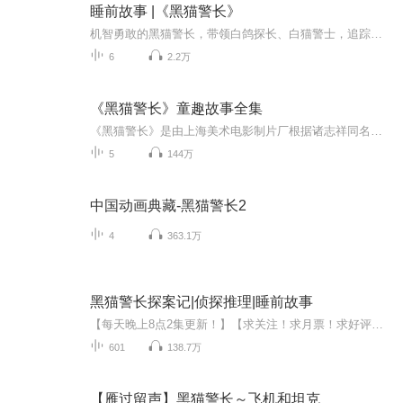
睡前故事 |《黑猫警长》
机智勇敢的黑猫警长，带领白鸽探长、白猫警士，追踪狡猾的一只耳。枪声响处，正义必胜。他就是森林公民心目中最神气的英雄！
6
2.2万
《黑猫警长》童趣故事全集
《黑猫警长》是由上海美术电影制片厂根据诸志祥同名小说改编，戴铁郎、范马迪、熊南清执导的5集动画片。讲述了机智、勇敢、帅气的黑猫警长率领警士痛歼搬仓鼠，破侦螳螂案，消灭一只耳等一个又一个危害森林安全的案件，令森林中的各种动物得以过上安枕无忧...
5
144万
中国动画典藏-黑猫警长2
4
363.1万
黑猫警长探案记|侦探推理|睡前故事
【每天晚上8点2集更新！】【求关注！求月票！求好评！不定时加更！】【加入vx：1183803034，一起谈论案情吧！】故事简介：安静的波浪岛最近怪事连连，先是有人纵火，接着粮仓倒塌，还有小朋友失踪。森林侦探亚克斯带领警犬多克、白鸽侦探揭开谜案背后的秘...
601
138.7万
【雁过留声】黑猫警长～飞机和坦克