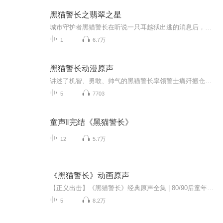
黑猫警长之翡翠之星
城市守护者黑猫警长在听说一只耳越狱出逃的消息后，立刻组织追捕。可这次追捕行动却被意外出现且拥有强大超能力的坏蛋大猿先生所破坏。黑猫警长在深入调查后发现，一只耳和大猿先生早已狼狈为奸，并计划着利用“翡翠之星”航天博物馆的开幕式，启动会飞的...
1
6.7万
黑猫警长动漫原声
讲述了机智、勇敢、帅气的黑猫警长率领警士痛歼搬仓鼠，破侦螳螂案，消灭一只耳等一个又一个危害森林安全的案件，令森林中的各种动物得以过上安枕无忧的日子的故事。
5
7703
童声‖完结《黑猫警长》
12
5.7万
《黑猫警长》动画原声
【正义出击】《黑猫警长》经典原声全集 | 80/90后童年必听！ 简介： �� 「眼睛瞪得像铜铃～」一响起，DNA动了！ 中国动画史上最帅的警长来了！本专辑完整收录1984版《黑猫警长》原声配乐、主题曲及高能片段，带你重返那个惩奸除恶的森林警局时代！
5
8.2万