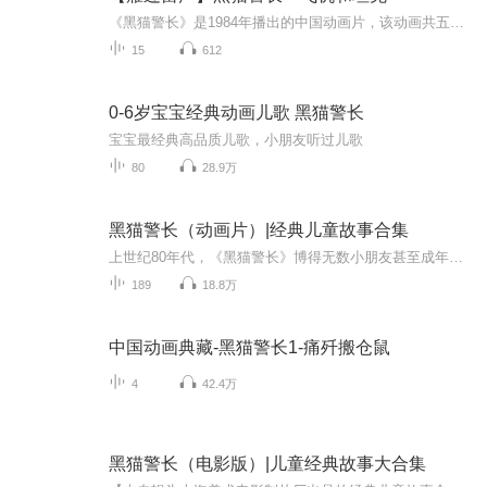
《黑猫警长》是1984年播出的中国动画片，该动画共五集，每集20分钟。该动画由戴铁郎、范马迪、熊南清共同执导，编剧是戴铁郎、诸志祥，角色造型由顾建国设计，主要配音员有史东敏、王卫、张泉灵等。曾荣获广播电影电视部1986~1987年优秀影片奖，其中第一集...
15
612
0-6岁宝宝经典动画儿歌 黑猫警长
宝宝最经典高品质儿歌，小朋友听过儿歌
80
28.9万
黑猫警长（动画片）|经典儿童故事合集
上世纪80年代，《黑猫警长》博得无数小朋友甚至成年人的喜爱，并成为中国动画史上的经典。 《黑猫警长》讲述了机智、勇敢、帅气的黑猫警长率领警士痛歼搬仓鼠，破侦螳螂案，消灭一只耳等一个又一个危害森林安全的案件，令森林中的各种动物得以过上安枕无忧...
189
18.8万
中国动画典藏-黑猫警长1-痛歼搬仓鼠
4
42.4万
黑猫警长（电影版）|儿童经典故事大合集