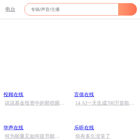
电台
投顾在线
言值在线
说说基金投资中的那些困
14 AI一天生成700万首歌，
惑，产品经理来支招
他39年只写了2900首
华声在线
乐听在线
何为能量又如何提升能
你有多久没笑了