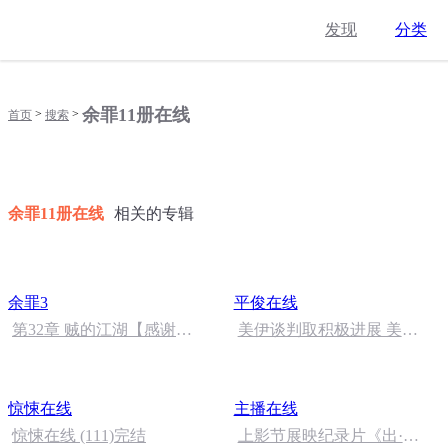
发现
分类
余罪11册在线
>
>
首页
搜索
余罪11册在线
相关的专辑
余罪3
平俊在线
第32章 贼的江湖【感谢
美伊谈判取积极进展 美
separationof_MRg 打赏哦】
国“狼来了”策略引关注
惊悚在线
主播在线
惊悚在线 (111)完结
上影节展映纪录片《出·