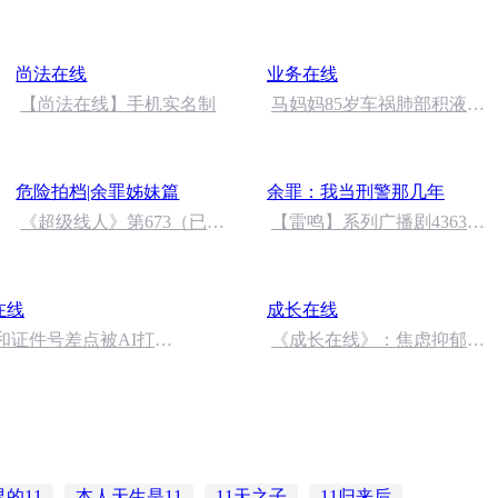
己先垫钱买材料，事后不给
怎么办？ | 法治在线
2017.11.27 星期一
尚法在线
业务在线
【尚法在线】手机实名制
马妈妈85岁车祸肺部积液恢
复分享
危险拍档|余罪姊妹篇
余罪：我当刑警那几年
《超级线人》第673（已完
【雷鸣】系列广播剧4363
结）
集，永久收听问题
在线
成长在线
和证件号差点被AI打包
《成长在线》：焦虑抑郁睡
不好？警惕慢性压力对健康
的侵蚀
的11
本人天生是11
11天之子
11归来后