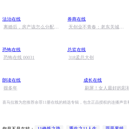
路》上映
法治在线
券商在线
离婚后，房产该怎么分配？
无创业不青春：老东关城门
| 法治在线 2017.11.14
家宴马总的创业经 | 券商在
线 2017.11.15 星期三
恐怖在线
总监在线
恐怖在线 00031
318孟总大创
朗读在线
成长在线
很多年
刷屏！女人最好的彩
房车存款，而是这四
字……| 小青
喜马拉雅为您推荐余罪11册在线的精选专辑，包含正品授权的连播声音
11修炼之路
重生之11人生
罪恶界线
您是不是在找：