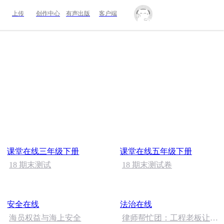
上传
创作中心
有声出版
客户端
课堂在线三年级下册
课堂在线五年级下册
18 期末测试
18 期末测试卷
安全在线
法治在线
海员权益与海上安全
律师帮忙团：工程老板让自