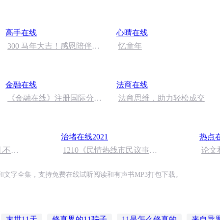
量.m4a
高手在线
心晴在线
300 马年大吉！感恩陪伴！
忆童年
感谢关注！
金融在线
法商在线
《金融在线》注册国际分析
法商思维，助力轻松成交
师窦继业2023.12.27
治堵在线2021
热点
礼不是
1210《民情热线市民议事
论文
个
厅》
泄露
和文字全集，支持免费在线试听阅读和有声书MP3打包下载。
末世11天
修真界的11骗子
11是怎么修真的
来自异界