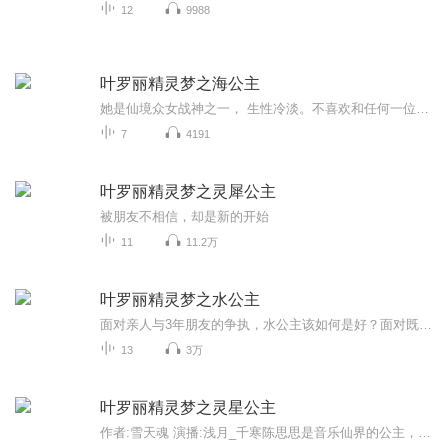
12
9988
叶罗丽精灵梦之海公主
她是仙境众女战神之一， 生性冷淡。不喜欢和任何一位仙子交往。但是有一个天大的软肋。被离陌发现了。你就答应我吧！不然会后悔的！一一离陌。不可能！一一海灵珍海灵珍的这个秘密究竟是什么？后来又发生了什么呢？敬请收听叶罗丽精灵梦之海公主。
7
4191
叶罗丽精灵梦之灵犀公主
被朋友不相信，却是新的开始
11
11.2万
叶罗丽精灵梦之水公主
面对亲人与3年朋友的争执，水公主该如何是好？面对既将消失的冰公主，会回心转意吗？我会在故事里告诉你们答案
13
3万
叶罗丽精灵梦之灵星公主
作者:雪天魂 演播:浅月_千寒陈思思是音乐仙界的公主，也是月灵仙界的圣女