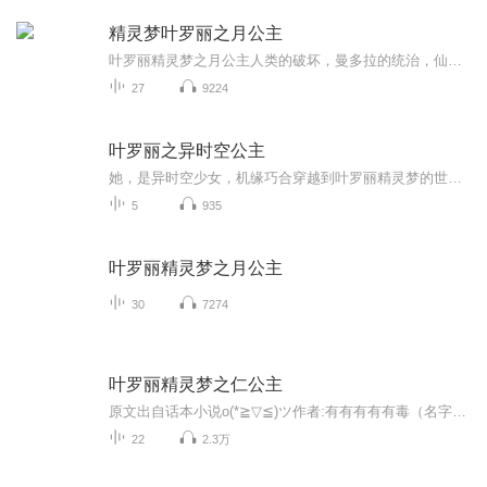
精灵梦叶罗丽之月公主
叶罗丽精灵梦之月公主人类的破坏，曼多拉的统治，仙境的生灵涂炭，高贵强大的月公主月灵嫣的离开，会为仙境和人类带来什么？自己的好朋友变成了娃娃，月公主会怎么办？善良的叶罗丽战士王默究竟为什么会变成另外一个性格？变成另一个性格后的她居然和月公主已故的好友风公主寂曦舞非常相似。消失了很久的阳王子圣阳轩突然出现还带着月公主在人类世界的嫂子，他们两个有什么关系？曼多拉打开了仙境通往人类世界的大门，辛灵仙子会放弃一直守护着的人类世界吗？月公主等人会怎么做？…… 敬请期待
27
9224
叶罗丽之异时空公主
她，是异时空少女，机缘巧合穿越到叶罗丽精灵梦的世界，成为了宇宙公主。她，是叶罗丽仙境的最强仙子，桀骜不驯，直到遇到了她，她才知道了什么叫人外有人，天外有天。作者:偌雪演播:浅月の千寒 林暗幽雪_千雪_梦寒
5
935
叶罗丽精灵梦之月公主
30
7274
叶罗丽精灵梦之仁公主
原文出自话本小说o(*≧▽≦)ツ作者:有有有有有毒（名字有点怪(／_＼)）演播:媛媛_彩云本故事部分以叶罗丽精灵梦为背景，纯属虚构。如有雷同，纯属巧合。逆亡之战后，一切归于平静。很多仙子恢复了原来的身份，其中也包括王默……
22
2.3万