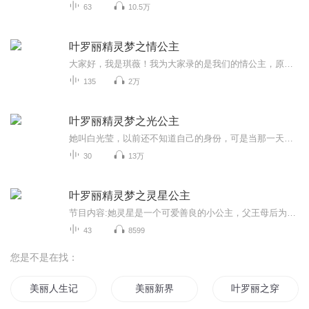
63
10.5万
叶罗丽精灵梦之情公主
大家好，我是琪薇！我为大家录的是我们的情公主，原创的！故事里面的内容很精彩哟！预告：情公主是灵犀阁成员但是她也有其它的身份！灵犀阁成员知道了会怎么样呢？辛灵为什么不参加灵犀阁成员里的一员呢？还有好玩的活动：彩蛋、侦探推理、抽卡、福利。还...
135
2万
叶罗丽精灵梦之光公主
她叫白光莹，以前还不知道自己的身份，可是当那一天……“辛灵仙子得找我们干什么？”“是啊是啊”“喂，你们在说什么？”原来是叶罗丽仙子们啊，孔雀:“光莹？”罗丽:“我们赶紧先去叶罗丽娃娃店吧”白光莹: “你们为什么躲着我？”辛灵:“对不起，这件事...
30
13万
叶罗丽精灵梦之灵星公主
节目内容:她灵星是一个可爱善良的小公主，父王母后为了保护她和哥哥，把他们送出了自己的国家，灵星被老灵犀阁主收养，可是又阴差阳错的被火领主打听到灵星公主的灵魂可以就火领主半人半仙的女儿，告诉他事情的人是谁？只不过后来，想起这件事时，才发现这...
43
8599
您是不是在找：
美丽人生记
美丽新界
叶罗丽之穿越斗罗