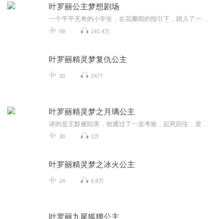
叶罗丽公主梦想剧场
一个平平无奇的小学生，在花瓣雨的指引下，踏入了一间不同寻常的娃娃店。看似普通的人形娃娃，确是带着使命，能保护人类世界的仙子，可她们为何变成娃娃？她们还能变回仙子吗？指引着小学生来的用意是什么？她们能打败那些贪婪的坏人吗？踏入魔法大门，开...
59
141.4万
叶罗丽精灵梦复仇公主
10
2477
叶罗丽精灵梦之月璃公主
讲的是王默被陷害，他通过了一道考验，起死回生，变成了月璃公主，接下来会有什么故事发生呢，请一起来听叶罗丽精灵梦之月璃公主！我还会把小花仙，在里面一起录哦！就是小花仙的主题歌，希望大家能听一听里面有一些重要的信息。
30
1万
叶罗丽精灵梦之冰火公主
24
6.8万
叶罗丽九尾狐狸公主