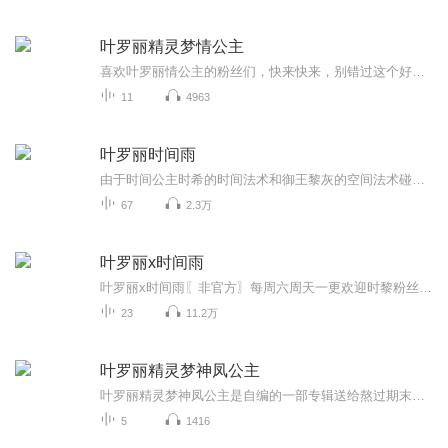
叶罗丽精灵梦情公主
喜欢叶罗丽情公主的粉丝们，快来快来，别错过这个好机会
11
4963
叶罗丽时间雨
由于时间公主时希的时间法术和御王黎灰的空间法术碰撞，带着叶罗丽仙境的仙子们一起进入了小朋友的内心世界。在这个充满童趣的玩具世界里，他们必须完成游戏和谜题，闯关成功才能回到原本的世界。另一边，每次整点报时，他们就可以从夹缝中回到现实世界，...
67
2.3万
叶罗丽x时间雨
叶罗丽x时间雨〖非官方〗每周六周天一更欢迎时黎粉丝过来看呀关注主播看更多噢
23
11.2万
叶罗丽精灵梦神凤公主
叶罗丽精灵梦神凤公主是自编的一部专辑送给熬过期末考试的小朋友们，做新年礼物*^_^*这个专辑里面讲的是绿茶翠翠对王默很嫉妒，于是把他的家庭毁坏，王默的心脏确存活了下来原来是叶罗丽仙子识破了翠翠的轨迹，可是叶罗丽战士们和全校师生们却已执迷不悟，...
5
1416