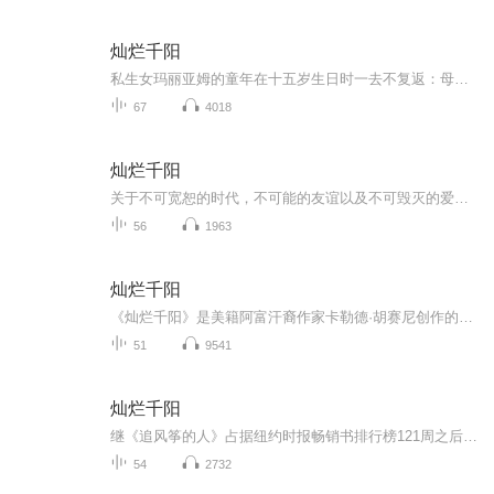
灿烂千阳
私生女玛丽亚姆的童年在十五岁生日时一去不复返：母亲自杀，定期探访的父亲也仿佛陌路。她成为了喀布尔中年鞋匠拉希德的妻子，生活在动荡的家庭暴力阴影下。 十八年后，战乱仍未平息，少女莱拉在失去了父母和恋人后，也被迫嫁给了拉希德。 两名阿富汗女性...
67
4018
灿烂千阳
关于不可宽恕的时代，不可能的友谊以及不可毁灭的爱。以阿富汗战乱为背景，时空跨越三十年，描绘了阿富汗旧家族制度下苦苦挣扎的妇女，她们的希望，梦想，爱情与失落。
56
1963
灿烂千阳
《灿烂千阳》是美籍阿富汗裔作家卡勒德·胡赛尼创作的长篇小说。玛丽雅姆在阿富汗一个偏远贫穷的地方长大，她想上学，母亲却告诫她：“ 学校怎么会教你这样的人，一个女人只要学一样本领，那就是忍耐。”私生女玛丽雅姆的童年在十五岁生日时一去不复返：母...
51
9541
灿烂千阳
继《追风筝的人》占据纽约时报畅销书排行榜121周之后，卡拉德胡赛尼带着这本优美动人令人难忘的新书，再度走进我们的视线，灿烂千阳同样表现出卡勒德极高的叙事天分，它是一副阿富汗30年历史的揪心记录一部关于家庭有一信念和因爱得救的极其动人的故事。胡塞尼让我们看到女人对家庭的爱，竟然能让她们投入不可思议的英雄般的自我救赎，而依凭对爱的回忆，就能让苦难中的女性活过沧桑。令人晕眩的伟大成就，关于不可饶恕的年代，不可能的友谊以及不可毁灭的爱。
54
2732