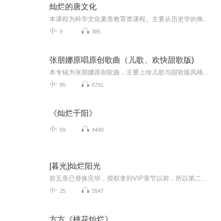
灿烂的唐文化
本课程为科学文化素质教育类课程。主要从历史学的角度，讲述唐代的教育体系、宗教思想、文学创作、史学成就、书法绘画、音乐舞蹈、科学技术和礼乐习俗，探讨唐代文化的主要特征及历史地位。通过本课程学习，可使广大受众深入了解唐代文化的主要内容，正确...
9
385
张朋娜原唱原创歌曲（儿歌、欢快甜歌版)
本专辑为张朋娜原创歌曲，主要上传儿歌与甜歌版风格原创歌曲
85
6791
《灿烂千阳》
59
4440
[暮光]灿烂阳光
前五章已替换完毕，授权拿到VIP章节以前，所以第二十五章声播完结，更多精彩内容请登录晋江文学城购买VIP章节阅读。文章简介：一觉醒来有了个舅舅名查理，一表姐叫贝拉，住的地方是福克斯，来了一堆转学生都姓卡伦，自己还不小心勾搭来名为大字母C的信友——C信友，你怎么会发光啊。C信友，你的眼睛变色了吧。C信友，你看起来貌美肤白似娇柔易推倒，怎么两眼通红横扫千军摸起来还硬邦邦！...
25
5547
方方《桃花灿烂》