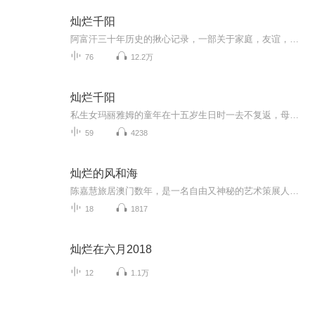
灿烂千阳
阿富汗三十年历史的揪心记录，一部关于家庭，友谊，信念和自我救赎的动人故事
76
12.2万
灿烂千阳
私生女玛丽雅姆的童年在十五岁生日时一去不复返，母亲自杀，定期探访的父亲也仿佛陌路。她成为了喀布尔中年鞋匠拉希德的要子，生活在动荡年代的家庭暴力阴影下，十八年后，战乱仍未平息，少女菜拉失去了父母与恋人，亦被迫嫁给拉希德。 两名阿富汗女性各自带着属于不同时代的悲惨回忆，共同经受着战乱、贫困与家庭暴力的重压.心底潜藏着的悲苦与忍耐相互交织，让她们曾经水火不容，又让她们缔结情谊，如母女般相濡以沫。然而，多年的骗局终有被揭穿的一天…她们将做出如何的选择?她们的命...
59
4238
灿烂的风和海
陈嘉慧旅居澳门数年，是一名自由又神秘的艺术策展人，在澳门这所文化与传承融汇之城，开始了对梦想和爱的重新认知。自由洒脱的徐君乐是大家眼中的斜杠青年、澳门小灵通，但看似无忧无虑的他也正经历着最艰难的人生抉择。从小积极上进责任心满满的麦又歌因...
18
1817
灿烂在六月2018
12
1.1万