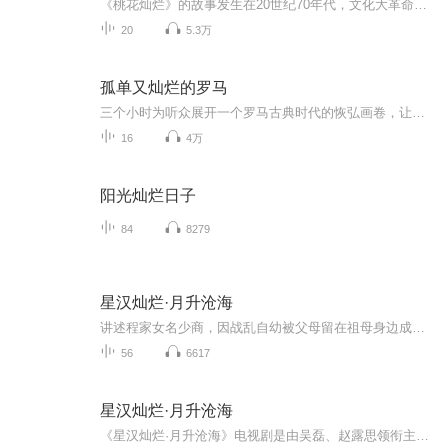
《桃花灿烂》的故事发生在20世纪70年代，文化大革命末期，一对少年男女——陆粞与星子，在一次偶然的境遇中相逢，由于家庭出身问题，后来更一同到了江南小镇的火车装卸站成为搬运工。枯燥而艰苦的工作阻挡不了爱情的悄然蔓延，陆粞与星子很快陷入了纯真美...
20
5.3万
孤单又灿烂的罗马
三个小时为听众展开一个罗马古典时代的恢弘画卷，让各位听众能透过历史的层层迷雾来了解：罗马为何而兴罗马为何而落罗马为何而辉煌罗马为何而永恒狐獴为你展示西方文明的起源，从根源上去了解西方，知己知彼，放眼世界。
16
4万
阳光灿烂日子
84
8279
星汉灿烂·月升沧海
讲述程家女名少商，因战乱自幼被父母留在祖母身边成为“留守儿童”，婶娘狼心纵容，意图将其养成废人的故事。程家女名少商，因战乱自幼被父母留在祖母身边成为“留守儿童”，婶娘狼心纵容，意图将其养成废人。面对重重陷阱，程少商为活命，假荒诞、真苦学...
56
6617
星汉灿烂·月升沧海
《星汉灿烂·月升沧海》电视剧是由吴磊、赵露思领衔主演的古装传奇剧，该剧改编自关心则乱的小说《星汉灿烂，幸甚至哉》，讲述程家女名少商，因战乱自幼被父母留在祖母身边成为“留守儿童”，婶娘狼心纵容，意图将其养成废人的故事。程家女名少商，因战乱...