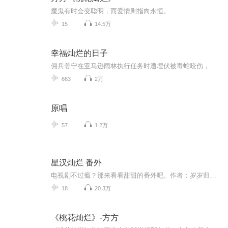
魔鬼有时会变聪明，而爱情则指向永恒。
15
14.5万
幸福灿烂的日子
佣兵姜宁在亚马逊雨林执行任务时遭埋伏被毒蛇咬伤，意外获得五行之源，觉醒御水、御木、御火、土遁、御金等技能，脱险后带着巨额财富和黄金回国。他回到老家北安，与家人团聚，用五行之源助力父亲的大棚蔬菜长势喜人，后规划投资三万亩荒地打造农场，发展...
663
2万
原唱
57
1.2万
星汉灿烂 番外
电视剧不过瘾？那来看看甜甜的番外吧。作者：岁岁归你演播：云川吖
18
20.3万
《桃花灿烂》-方方