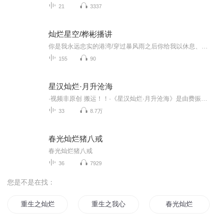
21
3337
灿烂星空/桦彬播讲
你是我永远忠实的港湾/穿过暴风雨之后你给我以休息、安眠/你让我把阴沉的梦沉淀到水底/给我看头上一片清朗的蓝天/你让我把灼热的泪珠在你胸中融化/你用清凉的波浪轻拍着我的船舷……作家周云先生近年花费不少时日，八方奔走，细心采撷，呕心沥血，集中精力...
155
90
星汉灿烂·月升沧海
·视频非原创 搬运！！·《星汉灿烂·月升沧海》是由费振翔执导，吴磊、赵露思领衔主演，郭涛、曾黎特邀领衔主演，李昀锐、余承恩、徐娇、陈意涵、高寒主演，保剑锋、曹曦文、张月、王梓薇、张天阳、彭杨、沙宝亮特别出演，童蕾、许娣、汪卓成友情出演，施...
33
8.7万
春光灿烂猪八戒
春光灿烂猪八戒
36
7929
您是不是在找：
重生之灿烂光辉
重生之我心灿烂
春光灿烂