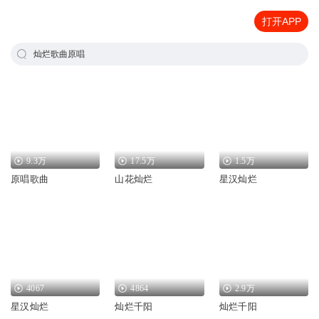
打开APP
灿烂歌曲原唱
9.3万
17.5万
1.5万
原唱歌曲
山花灿烂
星汉灿烂
4067
4864
2.9万
星汉灿烂
灿烂千阳
灿烂千阳