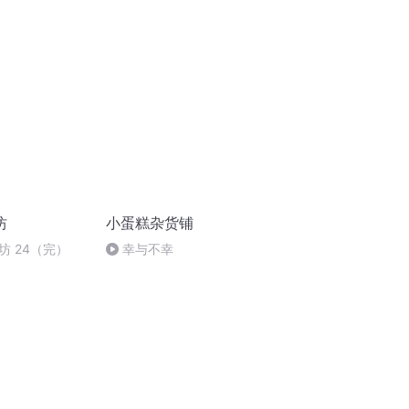
坊
小蛋糕杂货铺
坊 24（完）
幸与不幸