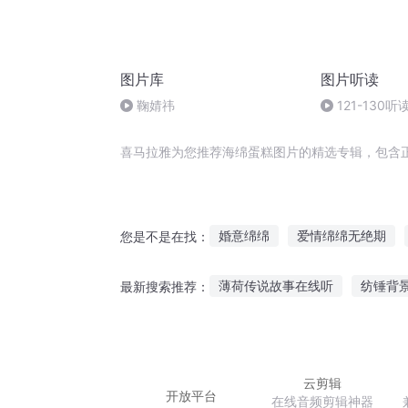
图片库
图片听读
鞠婧祎
121-130听
喜马拉雅为您推荐海绵蛋糕图片的精选专辑，包含
婚意绵绵
爱情绵绵无绝期
您是不是在找：
此情绵绵无绝期
糟糕世界
薄荷传说故事在线听
纺锤背
最新搜索推荐：
情绵美人心
女主穿成了个蛋
婴儿在家可以听的故事
学英
鳕鱼的故事在线听
听状元讲
云剪辑
开放平台
在线音频剪辑神器