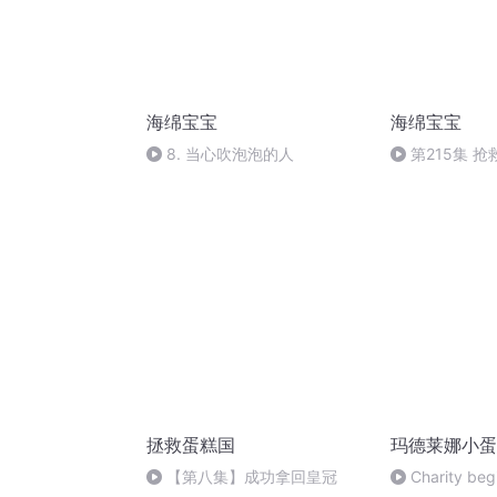
海绵宝宝
海绵宝宝
8. 当心吹泡泡的人
第215集 
要叫醒派大星 
拯救蛋糕国
玛德莱娜小蛋
【第八集】成功拿回皇冠
Charity beg