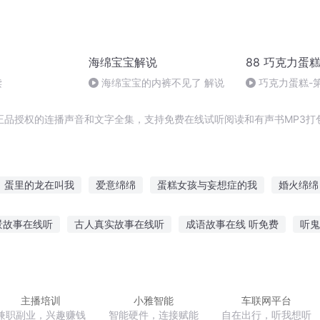
海绵宝宝解说
88 巧克力蛋
读
海绵宝宝的内裤不见了 解说
巧克力蛋糕-
正品授权的连播声音和文字全集，支持免费在线试听阅读和有声书MP3打
蛋里的龙在叫我
爱意绵绵
蛋糕女孩与妄想症的我
婚火绵绵
在哪片海在那片海
我的青春真糟糕
樱兰高校之要吃蛋糕吗
景故事在线听
古人真实故事在线听
成语故事在线 听免费
听鬼
我生了一个蛋
这个糟糕的世界
语可以听故事
听妈妈讲谁的故事
听故事学经典的软件
宝宝听
故事的好处
听励志故事心得怎么写好
主播培训
小雅智能
车联网平台
兼职副业，兴趣赚钱
智能硬件，连接赋能
自在出行，听我想听