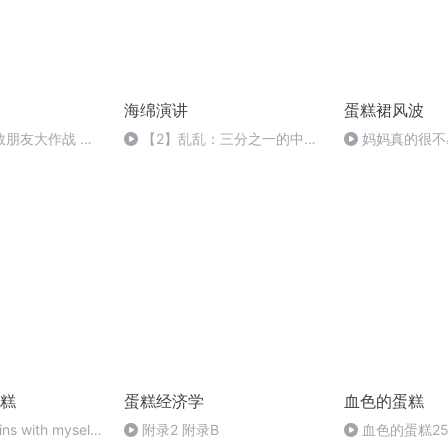
海绵演讲
蛋糕裙风波
抢救朋友大作战 不
【2】乱乱：三分之一的中国
妈妈真的很不
台配
人都用过的表情包，被日本人写
进了报告
糕
蛋糕经济学
血色的蛋糕
ins with myself
附录2 附录B
血色的蛋糕2