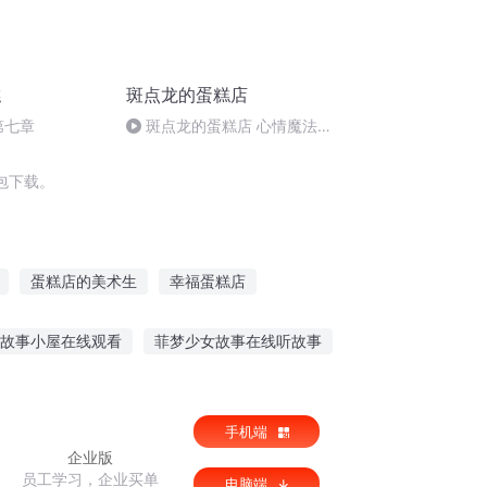
糕
斑点龙的蛋糕店
第七章
斑点龙的蛋糕店 心情魔法果
汁
包下载。
蛋糕店的美术生
幸福蛋糕店
绵绵的甜心小物语
妻情绵绵
图腾碎片
故事小屋在线观看
菲梦少女故事在线听故事
故事的图片
睡觉时听的故事
手机端
企业版
员工学习，企业买单
电脑端