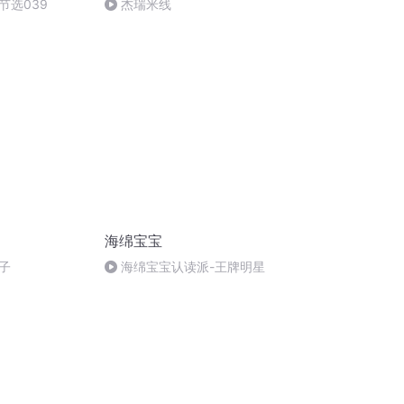
节选039
杰瑞米线
海绵宝宝
子
海绵宝宝认读派-王牌明星