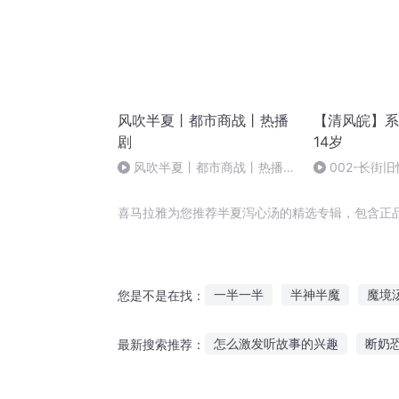
风吹半夏丨都市商战丨热播
【清风皖】系
剧
14岁
风吹半夏丨都市商战丨热播剧
002-长街旧
| 49
喜马拉雅为您推荐半夏泻心汤的精选专辑，包含正
一半一半
半神半魔
魔境
您是不是在找：
汤国秘传
老庄的醒世仙汤
怎么激发听故事的兴趣
断奶
最新搜索推荐：
人生杂烩汤
听婆媳之间的故事小说
传奇