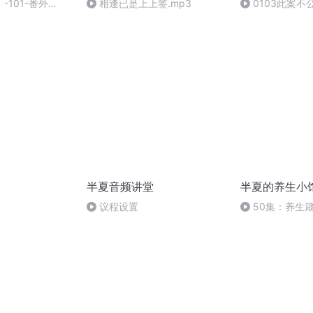
-101-番外
相逢已是上上签.mp3
0103此案不
半夏音频讲堂
半夏的养生小
议程设置
50集：养生
生是自己