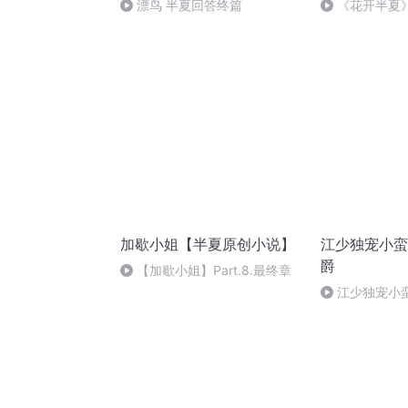
漂鸟 半夏回答终篇
《花开半夏
加歇小姐【半夏原创小说】
江少独宠小蛮
爵
【加歇小姐】Part.8.最终章
江少独宠小