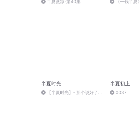
半夏微凉-第40集
《一钱半夏》
（完）
半夏时光
半夏初上
【半夏时光】- 那个说好了要
0037
一生保护你的人最终又遇见了
谁？ - DJ小麦