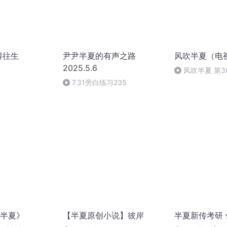
得往生
尹尹半夏的有声之路
风吹半夏（电
2025.5.6
风吹半夏 第
建设许半夏主动
7.31旁白练习235
半夏》
【半夏原创小说】彼岸
半夏新传考研