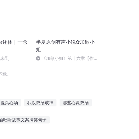
语还休｜一念
半夏原创有声小说✿加歇小
姐
机未到
《加歇小姐》第十六章【作
者：半夏】
下载。
半夏泻心汤
我以鸡汤成神
那些心灵鸡汤
说汤武
心灵不鸡汤
半人半仙
酒吧听故事文案搞笑句子
9岁男童听的故事
大远哥听故事会