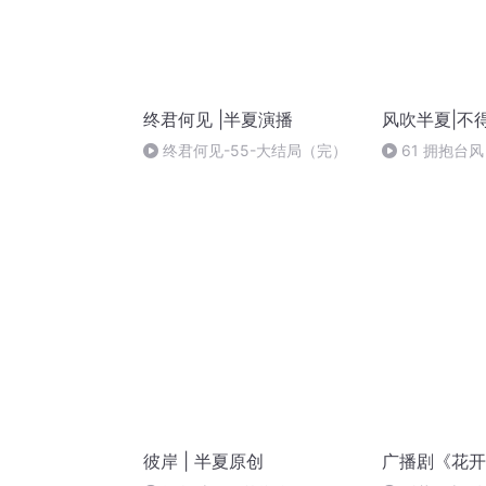
终君何见 |半夏演播
风吹半夏|不
终君何见-55-大结局（完）
61 拥抱台风
彼岸 | 半夏原创
广播剧《花开