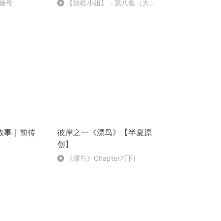
祝融号
【加歇小姐】：第八集（大结
局）
故事｜前传
彼岸之一《漂鸟》【半夏原
创】
《漂鸟》Chapter7(下)