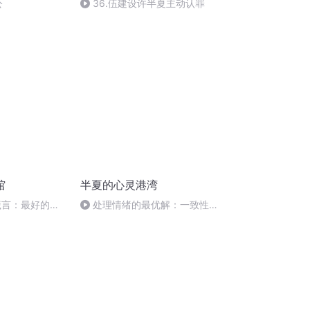
公
36.伍建设许半夏主动认罪
馆
半夏的心灵港湾
箴言：最好的医
处理情绪的最优解：一致性表
达