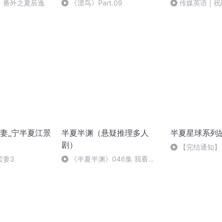
》番外之夏辰逸
《漂鸟》Part.09
传媒英语 | 
妻_宁半夏江景
半夏半渊（悬疑推理多人
半夏星球系列
剧）
【完结通知】
蛮妻3
《半夏半渊》046集 我看见
了