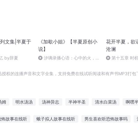
列文集|半夏于
《加歇小姐》【半夏原创小
花开半夏，欲
说】
沧澜
忆 by辞夏
汐璃录播心语：心中的火，相
第十五章 时
信这个世上一定会有人看见
品授权的连播声音和文字全集，支持免费在线试听阅读和有声书MP3打包
汤姆
明水汤汤
汤神异志
半神半圣
清水白菜汤
啊嘿
以汤服人
一大锅鸡汤
一半是梦一半是水火
豆腐与汤
话
恐怖故事在线听
蛾子拟人故事在线听
男生喜欢听恐怖故事吗
赌场故事在线听
听张嘉森讲故事在线听
听动物讲故事全套视频