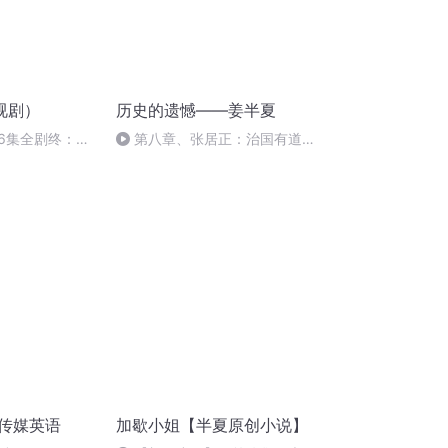
视剧）
历史的遗憾——姜半夏
36集全剧终：伍
第八章、张居正：治国有道的
认罪
智者与个人命运的无奈
 传媒英语
加歇小姐【半夏原创小说】