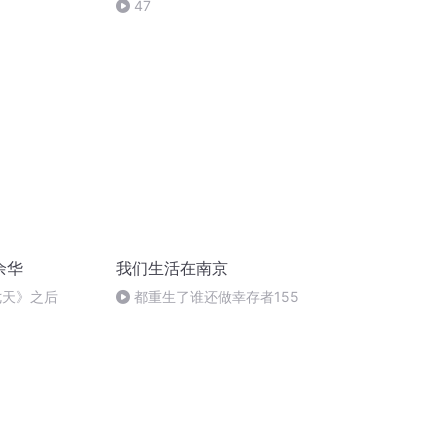
47
余华
我们生活在南京
七天》之后
都重生了谁还做幸存者155