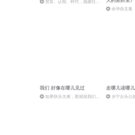
大的差距里》
贫富、认知、时代，揭露社会
巨大的三重差距——读《我们生
余华杂文集
活在巨大的差距里》有感
的差距里》写
我们 好像在哪儿见过
走哪儿读哪儿
如果快乐太难，那就祝我们腰
乡宁台头公
缠万贯吧