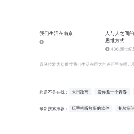
我们生活在南京
人与人之间的
思维方式
436.新世
喜马拉雅为您推荐我们生活在巨大的差距里在哪儿
末日距离
爱你差一个青春
您是不是在找：
我的时光差个你
梦想与我们
玩手机听故事的软件
把故事
最新搜索推荐：
有道鸿沟叫做差距
她在妖界
陈律师听别人的故事
奥特曼