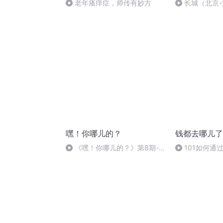
老年瘙痒症，师传有妙方
长城（北京
嘿！你哪儿的？
钱都去哪儿了
《嘿！你哪儿的？》第8期-
101如何通
广东广州
由