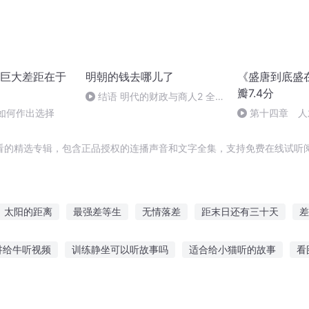
巨大差距在于
明朝的钱去哪儿了
《盛唐到底盛
瓣7.4分
结语 明代的财政与商人2 全
书完
纪如何作出选择
第十四章 人
科举制与文学
看的精选专辑，包含正品授权的连播声音和文字全集，支持免费在线试听阅
太阳的距离
最强差等生
无情落差
距末日还有三十天
差
的距离
差异时代的爱恋
无差别恋爱
彼岸之距
爱的时差
讲给牛听视频
训练静坐可以听故事吗
适合给小猫听的故事
看
当差
一个梦的距离
在山上听鬼故事
听故事的好处英语作文
听阿染讲故事在线听免费