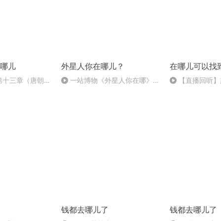
哪儿
外星人你在哪儿？
在哪儿可以找
—第十三章（唐朝之
一站博物《外星人你在哪》 |
【直播回听】
美观）下
第一章：独特的地球
20周年庆
钱都去哪儿了
钱都去哪儿了