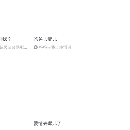
到我？
爸爸去哪儿
超级柴政网配
爸爸带我上轮滑课
爱情去哪儿了