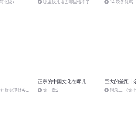
-河北段）
哪里钱扎堆去哪里错不了！
14 税务优惠
（三大就业朝阳方向）2026 年
804
正宗的中国文化在哪儿
巨大的差距 | 
过社群实现财务自
第一章2
附录二 《第