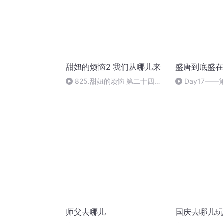
甜妞的烦恼2 我们从哪儿来
盛唐到底盛在
825.甜妞的烦恼 第二十四集
Day17—
小手表、换牙和鱼不上勺
美:唐朝人的审
师父去哪儿
国庆去哪儿玩