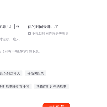
在哪儿》│豆
你的时间去哪儿了
不规划时间你就是失败者
才选拔：唐人的
读和有声书MP3打包下载。
距为何这样大
修仙灵距离
差等生不差
北大差生
差不多的人生
图听故事睡觉直播间
动物们听月亮的故事
上班没时间听故事好吗
手机端