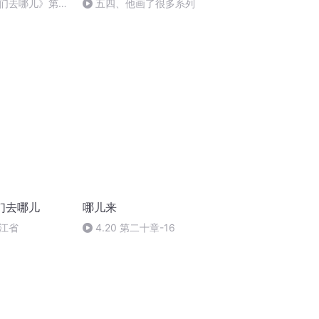
们去哪儿》第九
五四、他画了很多系列
们去哪儿
哪儿来
浙江省
4.20 第二十章-16