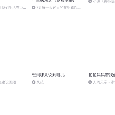
华重磅亲选（杨晨演播)
小说《爸爸我
集（终）
《我们生活在巨大
73 每一天迷人的黎明都以爱
给儿子的信
为开端（全书完）
想到哪儿说到哪儿
爸爸妈妈带我
路建设回顾
风范
人间天堂 - 