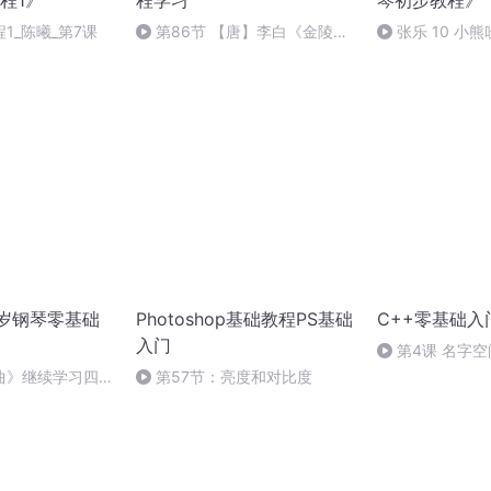
程1》
程学习
琴初步教程》
1_陈曦_第7课
第86节 【唐】李白《金陵酒
张乐 10 小
肆留别》
8岁钢琴零基础
Photoshop基础教程PS基础
C++零基础入
入门
第4课 名字空
享群：6487910
曲》继续学习四手
第57节：亮度和对比度