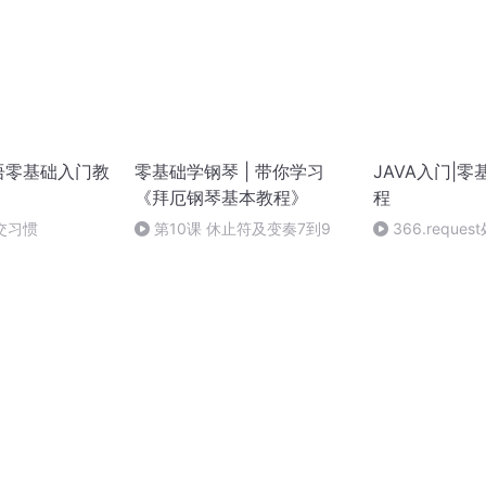
语零基础入门教
零基础学钢琴 | 带你学习
JAVA入门|
《拜厄钢琴基本教程》
程
社交习惯
第10课 休止符及变奏7到9
366.reque