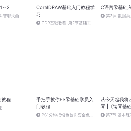
1～2
CorelDRAW基础入门教程学
C语言零基础
习
罗科菲耶夫曲
第3课 数据类
群：64879109
CDR基础教程-第2节基础工
具的使用
础教程
手把手教你PS零基础学员入
从今天起我将
门教程
琴 |《钢琴基
速
PS1分钟把银色首饰变金色首
第7节 基本练
饰方法简单你学好了嘛