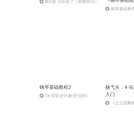
《钢琴基础教
第9课 当你老了（前奏部分）
钢琴基础教程
钢琴基础教程2
杨弋夫：4-
入门
78.军队进行曲(舒伯特)
《公主圆舞
联弹