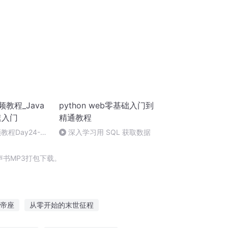
频教程_Java
python web零基础入门到
速入门
精通教程
教程Day24-
深入学习用 SQL 获取数据
：工厂模式、装饰
书MP3打包下载。
帝座
从零开始的末世征程
无敌从修行基础剑术开始
一个人的钢琴梦