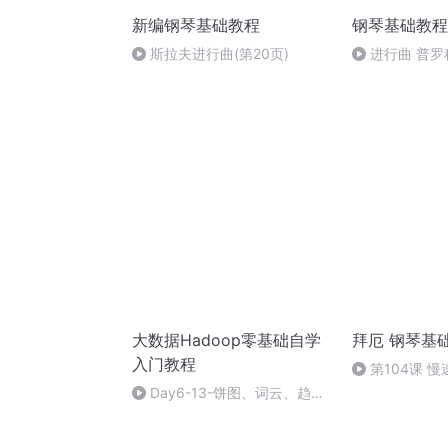
新编钢琴基础教程
钢琴基础教程
斯拉夫进行曲(第20页)
进行曲 普
大数据Hadoop零基础自学
拜厄 钢琴基
入门教程
第104课 慢
Day6-13-饼图、词云、趋势
图构建