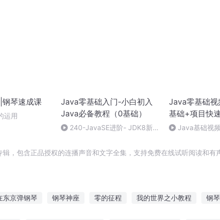
|钢琴速成课
Java零基础入门-小白初入
Java零基础视
Java必备教程（0基础）
基础+项目快
的运用
240-JavaSE进阶- JDK8新
Java基础视频
特性
06、补充知识
模式
专辑，包含正品授权的连播声音和文字全集，支持免费在线试听阅读和有声
在东京弹钢琴
钢琴神座
零的征程
我的世界之小教程
钢琴
教程
基因入侵
竹马钢琴师
神魔教程
教爸爸弹钢琴吧