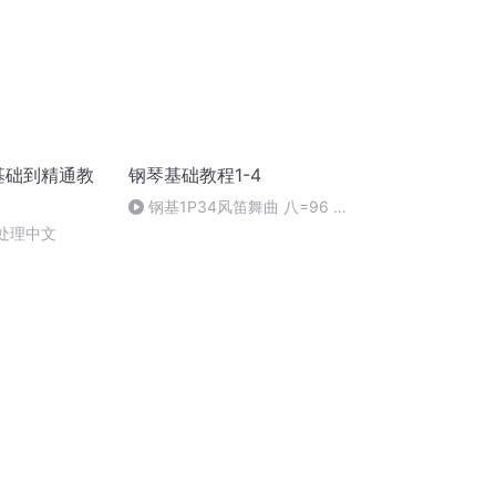
零基础到精通教
钢琴基础教程1-4
钢基1P34风笛舞曲 八=96 奏
唱
st处理中文