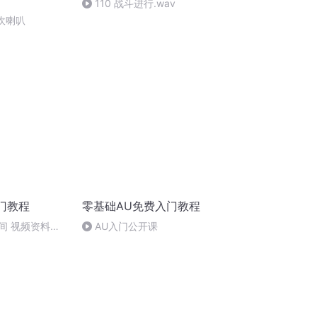
110 战斗进行.wav
熊吹喇叭
门教程
零基础AU免费入门教程
间 视频资料共
AU入门公开课
9