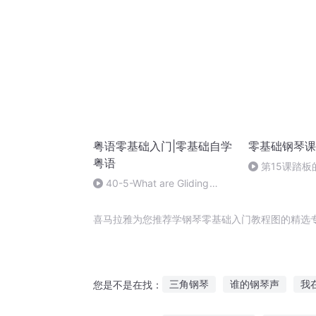
粤语零基础入门|零基础自学
零基础钢琴课
粤语
第15课踏板
40-5-What are Gliding
Vowels
喜马拉雅为您推荐学钢琴零基础入门教程图的精选
三角钢琴
谁的钢琴声
我
您是不是在找：
明日之后之首席钢琴师
穿越