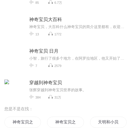
85
6.7万
神奇宝贝大百科
神奇宝贝，大百科什么神奇宝贝的简介这里都有，欢迎收听
13
1772
神奇宝贝 日月
小智，旅行了很多个地方，在阿罗拉地区，他又开始了一段新的旅途，在这里有，阿罗拉地区特有的，Z招式，究极伏特狂雷闪，日光轮回下苍穹，超强极限爆炎弹，等等，各种强大的z招式应有尽有，他还与红吉一起开启了一趟成神之路。作者：星辰丶羽焰
7
2579
穿越到神奇宝贝
张辉穿越到神奇宝贝世界的故事。
384
31万
您是不是在找：
神奇宝贝之神兽危机
神奇宝贝之超能帝王
天明和小贝