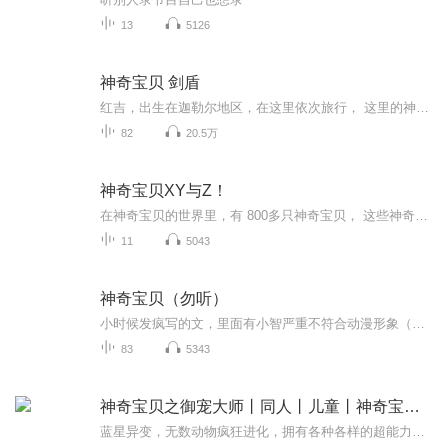
13
5126
神奇宝贝 剑盾
红吉，出生在迦勒尔地区，在这里依次旅行， 这里的神奇宝贝可以极巨大化。 收服，对战 红吉能否取得冠军？还有一场机器人的阴谋红吉能否应对？ 欢迎大家的收听。(●—●)演播：寒霜丶墨羽
82
20.5万
神奇宝贝XY与Z！
在神奇宝贝的世界里，有 800多只神奇宝贝， 这些神奇宝贝与人类，和平共处。 明境，在卡洛斯地区，收服 冒险 还有一场大危机等着他。
11
5043
神奇宝贝（勿听）
小时候发疯写的文，里面有小智严重不符合动漫形象（简称ooc）而且后面烂尾了（喜马拉雅的专辑好像没发私密，直接删了我又舍不得）所总之不要听啊！！！
83
5343
神奇宝贝之御宠大师丨同人丨儿童丨神奇宝贝丨精灵
蓝星异变，无数动物疯狂进化，拥有各种各样的超能力。人类开始收服灵兽、操控灵兽。林阳捧着一只蜈蚣：“什么蜈蚣？明明是遨游九天的神龙！”