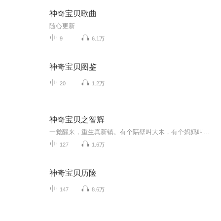
神奇宝贝歌曲
随心更新
9
6.1万
神奇宝贝图鉴
20
1.2万
神奇宝贝之智辉
一觉醒来，重生真新镇。有个隔壁叫大木，有个妈妈叫花子，还有个弟弟叫小智。 重生神奇宝贝世界，原本想要和弟弟一样十岁就走遍全世界，然而看着劳累的母亲，智辉选择走上研究之路，迟了整整五年才和弟弟一起出发旅行。 幸运的是这五年的时间没有白费，大...
127
1.6万
神奇宝贝历险
147
8.6万