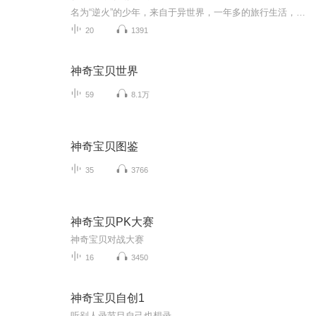
名为“逆火”的少年，来自于异世界，一年多的旅行生活，七年的销声匿迹生存，他和他的神奇宝贝，一律不离不弃，遵从所望，主人公终成为一位强者。野望与野心，行动与行为，看法与做法，支持着主人公的究竟是什么？作者：阿火播讲：霜灵感谢大家收听订阅
20
1391
神奇宝贝世界
59
8.1万
神奇宝贝图鉴
35
3766
神奇宝贝PK大赛
神奇宝贝对战大赛
16
3450
神奇宝贝自创1
听别人录节目自己也想录