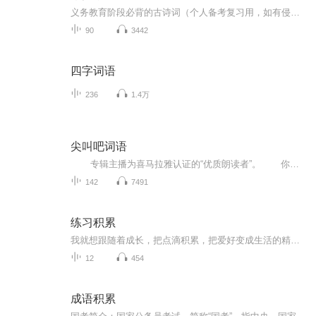
义务教育阶段必背的古诗词（个人备考复习用，如有侵权，请联系删除）
90
3442
四字词语
236
1.4万
尖叫吧词语
专辑主播为喜马拉雅认证的“优质朗读者”。 你还在为没时间给孩子听写发愁吗？你还在为一次听写上百个词语劳累吗？你还在为自己的词语听写成绩不高而上火吗？快来参加词语听写练习吧，它是老师和家长的好帮手，是孩子提高词语朗读能力与听写成绩的贴心助手，点击关注即可免费收听。“尖叫吧，词语”，等你来听哟！
142
7491
练习积累
我就想跟随着成长，把点滴积累，把爱好变成生活的精神与物质的双丰收，请多多鼓励指教。
12
454
成语积累