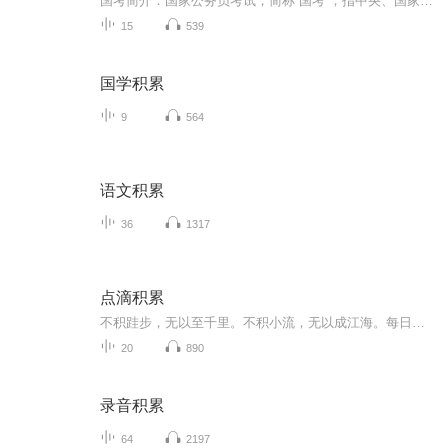
国考简介：国家公务员考试，简称“国考”，指中央、国家机关公务员考试，是国家部、委、署、总局招考在中央国家机关的工作人员的一种方式，招考条件相对比较严格，一般均要求全日制本科应届、历届毕业生，部分职位要求硕士研究生和英语四级、计算机二级。...
15
539
国学积累
9
564
语文积累
36
1317
点滴积累
不积跬步，无以至千里。不积小流，无以成江海。每日练习记录，可以对比看问题和进步。
20
890
录音积累
64
2197