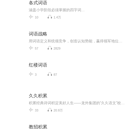
各式词语
涵盖小学阶段必须掌握的四字词...
10
1.4万
词语战略
用词语定义和统领竞争，创造认知势能，赢得领军地位【内容节选】作为企业管理的规划者、经营者,CEO常常用“战略”(strategy)这个词来表达对企业未来发展的规划。战略一词起源于军事，“strategy”其实是希腊语中“将军”(希腊语“strategos")的派生词。所...
57
2829
红楼词语
3
87
久久积累
积累经典诗词积淀美好人生——龙外集团的“久久语文”校本课程系列之一“久久积累”，每学期为孩子们编排了三十首必背篇目，二十首考级篇目，内容包括了儿歌、古诗词、毛泽东诗词、小古文，还从《三字经》《弟子规》《道德经》《孟子》《论语》《笠翁对韵...
33
20.9万
教招积累