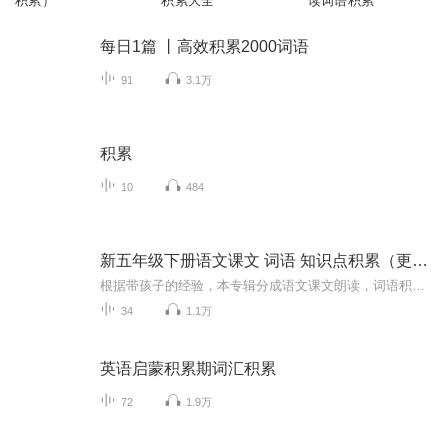
积累）
积累大全
读词语积累
每日1篇 丨高效积累2000词语
91
3.1万
积累
10
484
新五年级下册语文课文 词语 知识点积累（更新中）
根据带孩子的经验，本专辑分成语文课文朗读，词语积累，知识点归纳，让孩子更好的掌握课本知识，提高学习效率。
34
1.1万
英语启蒙积累期词汇积累
72
1.9万