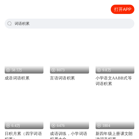
打开APP
词语积累
58.5万
8073
9.8万
成语词语积累
言语词语积累
小学语文AABB式等
词语积累
6.4万
6476
1804
日积月累（四字词语
成语训练，小学词语
新四年级上册课文朗