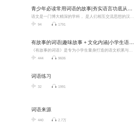
青少年必读常用词语的故事|夯实语言功底从积累开始
语文是一门博大精深的学科， 是人们相互交流思想的汉语言工具。 在社会生活中， 它既是语言文字规范， 又是文化艺术， 同时也是用来积累和开拓精神财富的一门学问。青少年是祖国的未来， 是国家建设的生力军， 为了适应将来的工作和生活， 必须从小要在心...
94
1791
有故事的词语|趣味故事 + 文化内涵|小学生语文积累必备
《有故事的词语》是专为小学生量身打造的语文积累与文化启蒙读物，以“词语+故事”的创新形式，让每个词语都成为打开中华文化的小钥匙！精选500+高频实用词语，覆盖历史典故、人文传统、生活习俗、地理常识、文明发展等十大核心主题。每个词语都搭配生动叙...
444
9606
词语练习
32
1991
词语来源
440
2.7万