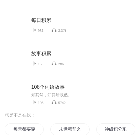
每日积累
961
3.3万
故事积累
15
286
108个词语故事
知其然，知其所以然。
108
5742
您是不是在找：
每天都要穿越心好累
末世积郁之怒
神级积分系统