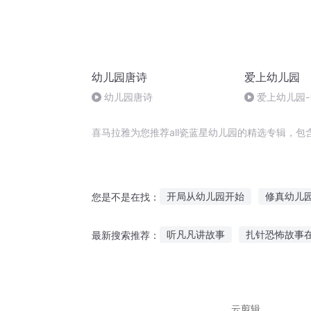
幼儿园唐诗
爱上幼儿园
幼儿园唐诗
爱上幼儿园
喜马拉雅为您推荐all瓷蓝星幼儿园的精选专辑，
开局从幼儿园开始
修真幼儿
您是不是在找：
除了我幼儿园全是妖怪
女皇
听凡凡讲故事
扎针恐怖故事
最新搜索推荐：
辉煌的人生从幼儿园开始
我
灵光披风故事在线听
听故事
听东哥的故事全集
故事总是
云剪辑