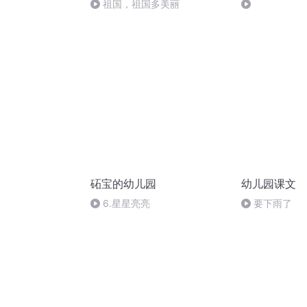
祖国，祖国多美丽
砳宝的幼儿园
幼儿园课文
6.星星亮亮
要下雨了