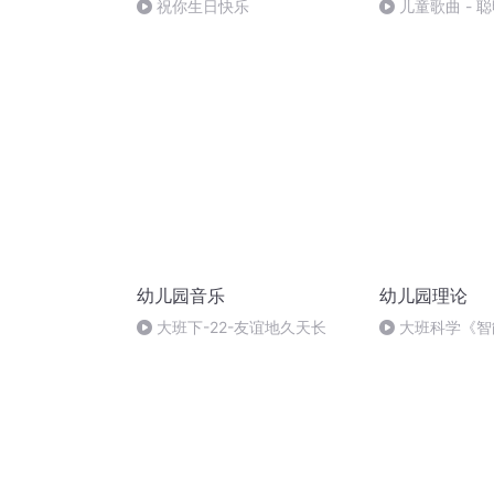
祝你生日快乐
儿童歌曲 - 聪
版
幼儿园音乐
幼儿园理论
大班下-22-友谊地久天长
大班科学《智