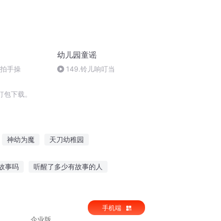
幼儿园童谣
期拍手操
149.铃儿响叮当
打包下载。
神幼为魔
天刀幼稚园
团宠龙尾巴上幼儿园啦
古古怪怪幼儿园
故事吗
听醒了多少有故事的人
故
事听是几声声调的歌
哪里可以听语音讲故事
手机端
企业版