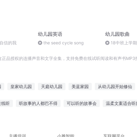
幼儿园英语
幼儿园歌曲
-自信的我
the seed cycle song
18中班上学
包含正品授权的连播声音和文字全集，支持免费在线试听阅读和有声书MP3
园
皇家幼儿园
天庭幼儿园
美蓝家园
从幼儿园开始修仙
她不想上幼儿园
笑傲幼儿园
青花名瓷
穿越之我被男神碰瓷了
在线听
听故事的人都巴不得
可以听的故事会
温柔文案适合听
瓷真心甜
天之幼子
开局从幼儿园开始秦时明
快男幼儿园爆笑
大挑战教案反思
洛宝贝听故事优酷
录故事给宝宝听文案
听故
听不完的歌曲
老外听霓虹花园的故事
主播培训
小雅智能
车联网平台