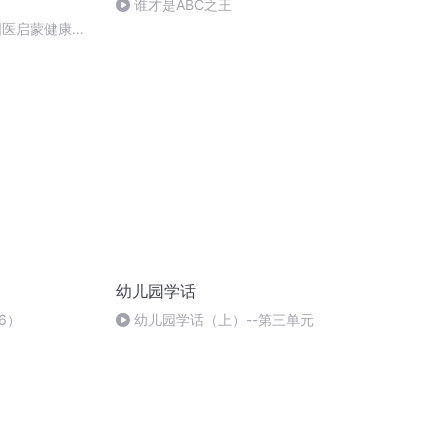
谁才是ABC之王
国医启蒙健康教
康中国战略幼儿园
幼儿园学话
6）
幼儿园学话（上）--第三单元