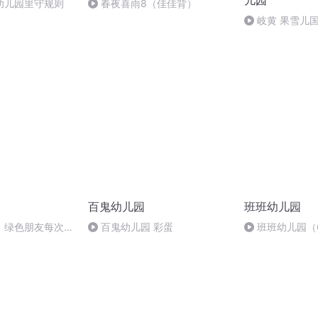
儿园
幼儿园里守规则
春夜喜雨8（佳佳背）
岐黄 果雪儿
育绘本朗读 健
在行动
百鬼幼儿园
班班幼儿园
：绿色朋友每次考
百鬼幼儿园 彩蛋
班班幼儿园（
这是为何呢