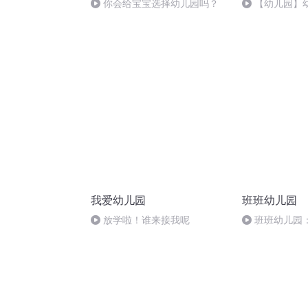
你会给宝宝选择幼儿园吗？
【幼儿园】
我爱幼儿园
班班幼儿园
放学啦！谁来接我呢
班班幼儿园
试，都得F分，