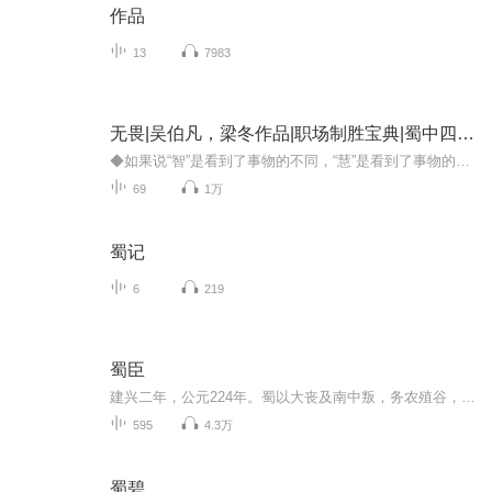
作品
13
7983
无畏|吴伯凡，梁冬作品|职场制胜宝典|蜀中四公子
◆如果说“智”是看到了事物的不同，“慧”是看到了事物的相同，那么无畏的人就是智慧的人——内心坚守，拥抱变化。◆本书是“冬吴相对论•心时代文集”系列的第2本书，本辑的主题是变化中的不变：吴伯凡和梁冬继续用他们标志性的睿智与幽默，与读者一起去...
69
1万
蜀记
6
219
蜀臣
建兴二年，公元224年。蜀以大丧及南中叛，务农殖谷，闭关息民；丞相诸葛亮已开府权专，殚精竭虑，图报托孤之重。广汉郡什邡县郑家别园，一子负手而思：季汉可兴否？
595
4.3万
蜀碧