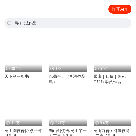
打开APP
蜀相书法作品
30.7万
183
5781
天下第一相书
巴蜀奇人（李浩作品
蜀山｜仙侠｜熊苑
集）
C52组学员作品
5.1万
221万
9.6万
蜀山剑侠传|八点半评
蜀山剑侠传/蜀山第一
蜀山前传：柳湖侠隐