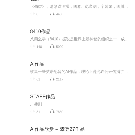
《蜀碧》，清彭遵泗撰，四卷。彭遵泗，字磬泉，四川丹棱人，乾隆二年进士，官翰林编修。此书记载明末张献忠军在四川的活动，起自明崇祯元年，止于康熙二年，对于研究明末民变有一定的价值。作者记事多据传闻，因而所记不尽可信。本书有《借月山房汇钞》和...
8
443
8410作品
八四幺零（8410）据说是世界上最神秘的组织之一，成员遍布全球大洋两岸，神州大江南北。其中有豪爽的东北络腮大汉，有富可敌国的煤老板，有娇俏可人的闵地采茶小妹。八四幺零的每一项行动，都令世人无比震惊。
140
5009
AI作品
收集一些英语配音的AI作品，理论上是允许公开传播了，因为视频都有了版权标识，看视频就是给作者打广告。从官网下载时鼓励分享。另有一些AI英文播客
61
2117
STAFF作品
广播剧
31
7830
Ai作品欣赏～ 攀登27作品