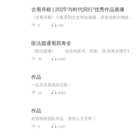
古蜀寻根 | 2025“与时代同行”优秀作品展播
《古蜀寻根》六集系列文史类短视频，讲述成都文物故事，品味历史人文精神。该作品获国家文物局、中央网信办颁发的2025年全国十大优秀作品奖。
6
261
医法圆通蜀郑寿全
《医法圆通》 综合性医书。四卷。清·郑寿全撰于1874年。全书对内科杂症、伤寒、时病及妇科、儿科、五官科等病证的证治予以阐论。郑氏主要示人以圆机活法，故只以医论为主却不载方剂，取古人师其法而不泥其方之意，有一定的参考价值。现存几种清刻本及重庆中西书屋铅印本。
30
2442
作品
一位无名英雄的泣歌！
14
6363
作品
欢迎收听团队作品，原创人文关怀！
9
1197