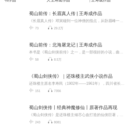
书作品
人王寿成作品
| 王寿成作品
蜀山前传：长眉真人传 | 王寿成作品
《长眉真人传》邓寅碰到一位神僧的指点，从卧眉峰一个山洞下到无底孽海，目睹冢中枯骨苦役幻象，于是躲进一神秘宫廷内，从铁环法宝看到一个老人身穿红衣祭奠荷花。老人离去后，他从莲花坛中取出一书，原来是一部具有魔力的“血神经”。邓寅挥剑毁经时，上册忽然变成一颗红珠，红衣老人这时赶出来阻止他毁去下册，并告诉邓寅，一百多年前其女因情尸解，唯此经可救，他已延误练功百年，邓寅就还他经书，带了红珠出宫。他一路寻找长眉真人，遇疯和尚令其去墨洞峰参见师长。又在翠屏峰遇上邓隐、申无垢夫妇同去拜师。师父...
73
29.2万
蜀山前传：北海屠龙记 | 王寿成作品
本书是《蜀山剑侠前传》之一，是一部很好的小说，曲折动人，高潮不断。由著名评书家王寿成（王军）先生整理演播。主要说峨眉上仙沈琇（屠龙师太，善法大师，曾有介绍，前一世师傅为神尼佛波大师（已成道），后改成两世均长眉门下，后转投心如神尼，法宝：五行如意舟，少清仙籍副本，降龙宝珠两枚，屠龙刀。大小诸天伏魔大法）如何改过向善，重新修仙的过程，也交代了晓月禅师和峨眉弟子的冤孽，对于正传更好的理解人物关系！作者:还珠楼主标签:还珠楼主蜀山剑侠前传出世仙侠
58
8.5万
《蜀山剑侠传》｜还珠楼主武侠小说作品
还珠楼主原名李寿民（1902年——1961年），四川省长寿县（今重庆市长寿区）人，笔名还珠楼主，曾被誉为“现代武侠小说之王”，代表作品《蜀山剑侠传》，一生中的作品多达4000余万字。与“悲剧侠情派”王度庐、“社会反讽派”宫白羽、“帮会技击派”郑证因...
151
7356
蜀山剑侠传丨经典神魔修仙丨原著作品再现
《蜀山剑侠传》是还珠楼主倾尽心血打造的仙侠巨著，以磅礴的想象力构建了一个神魔并存、剑光飞舞的奇幻世界。故事以峨眉派为核心，围绕正邪两道旷世纷争展开——少年剑侠周淳偶然卷入慈云寺凶僧的阴谋，被迫踏上逃亡之路，在追云叟、醉道人等仙侠助力下，...
243
8081