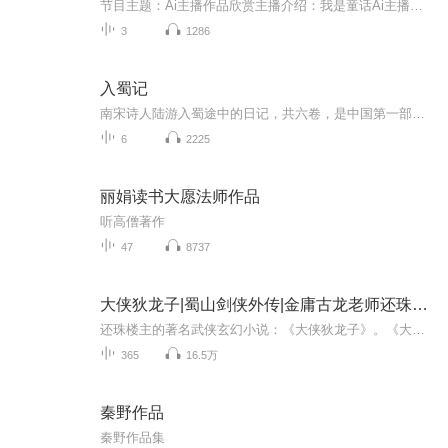
节目主题：Ai主播作品欣赏主播介绍：我是童话Ai主播寄语：点关注不迷路，进粉丝当守护，感恩一路有你们，主播永远爱你，会将最美好的回忆送给你们！更新频率：每周最少一集
3
1286
入蜀记
南宋诗人陆游入蜀途中的日记，共六卷，是中国第一部长篇游记。作者将日常旅行生活、自然人文景观、世情风俗、军事政治、诗文掌故、文史考辨、旅游审美、沿革兴废错综成篇，评古论今，夹叙夹议，卓见迭出，寄慨遥深...
6
2225
丽娟读书大愿法师作品
听高僧著作
47
8737
大侠狄龙子|蜀山剑侠外传|金庸古龙老师还珠楼主作品
还珠楼主的著名武侠玄幻小说：《大侠狄龙子》。《大侠狄龙子》主要叙述了：狄龙子、陶珊儿、袁和尚三小兄妹拜师学成武艺之后，为诛灭异派余孽而奔走，这途中发生了一系列令人称奇之事。 还珠楼主是武侠小说作家李寿民（1902年2月28日~1961年2月21日）的笔...
365
16.5万
秦野作品
秦野作品集