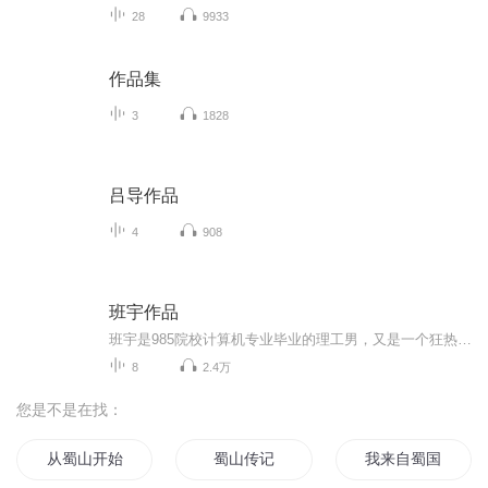
28
9933
作品集
3
1828
吕导作品
4
908
班宇作品
班宇是985院校计算机专业毕业的理工男，又是一个狂热的音乐爱好者。以写作无限逼近的所在，是俗世，是卑微者的心，是真情或假意的往来，是希望与绝望之间的困顿，是人生的热烈、寒凉、沉重、轻盈、滑稽、苦涩熔于一炉之后的蓬勃世界，是试着和自己说话的温柔声音。细节生猛，语言迅疾，在地道的沈阳方言里，小心翼翼地表达着同理心，守护着那些渺小人群的命运。你看着他的文字发笑，内心却涌动着泪水——他也一样，他是捐出了全部智慧与悲悯的慈善家！
8
2.4万
您是不是在找：
从蜀山开始修仙
蜀山传记
我来自蜀国