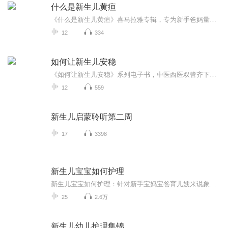
什么是新生儿黄疸
《什么是新生儿黄疸》喜马拉雅专辑，专为新手爸妈量身打造！11个音频，10个免费，1个付费，全方位解析新生儿黄疸。免费音频涵盖10个知识点，系统讲解黄疸成因、症状、治疗等。付费音频深入剖析，10篇专业文章，助你轻松应对黄疸。快来收听，让宝宝健康快乐...
12
334
如何让新生儿安稳
《如何让新生儿安稳》系列电子书，中医西医双管齐下，新手爸妈必备指南！从新生儿生理到心理，从睡眠规律到喂养技巧，一应俱全。健康管理师+写作达人，专业解析，轻松易懂。告别焦虑，让宝宝健康成长，快来get这份超实用秘籍吧！�新手爸妈必看 育儿小技巧
12
559
新生儿启蒙聆听第二周
17
3398
新生儿宝宝如何护理
新生儿宝宝如何护理：针对新手宝妈宝爸育儿嫂来说象字典一样，遇到啥问题可以直接套用，可以减少带宝宝过程中的焦虑，也可以学到很多带新生儿宝宝的技巧，希望对听众有帮助，并能分享给身边有需要的朋友。所以听到的朋友先关注并订阅，方便随时听，听到觉...
25
2.6万
新生儿幼儿护理集锦