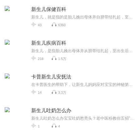
新生儿保健百科
新生儿，就是指的是胎儿娩出母体并自脐带结扎起，至出生后满28天这一段时间的婴儿。宝宝出生后， 应尽早进行哺乳，这样可以促进母亲乳汁分泌。新生儿健康应具有十个方面的标准，自主呼吸必备条件，需要注意初次呼吸注意的事项以及体检、常见病等。健康标准新生儿健康十标准经过专家们的研究认为，新生儿健康应具有十个方面的标准。现录如下，供父母亲们参考。...
43
6360
新生儿疾病百科
新生儿，是指胎儿娩出母体并从脐带结扎起，至出生后未满28天的婴儿。宝宝在新生儿期间免疫系统发育不够成熟，可能会出现各种健康问题。本专辑从新生儿好发疾病、常见症状、病因、治疗等方面做出讲解，帮助您科学正确的护理新生儿。专家介绍：侯新琳，教授...
218
1.5万
卡普新生儿安抚法
在卡普医生的帮助下，让新生儿妈妈应对宝宝的神秘第四期问题，学习成为更出色的妈妈。
14
3.3万
新生儿吐奶怎么办
新生儿吐奶怎么办宝宝吐奶愁秃头？老中医粉教你五招"防吐"秘籍 （开场暴击） 各位被娃吐奶折磨到怀疑人生的爸妈们，恭喜你刷到了这篇"武林秘籍"！本野生中医爱好者（注意：不是持证老中医）今天要传授的，可是连《知否》里明兰带娃都要偷学的防吐奶...
1
4