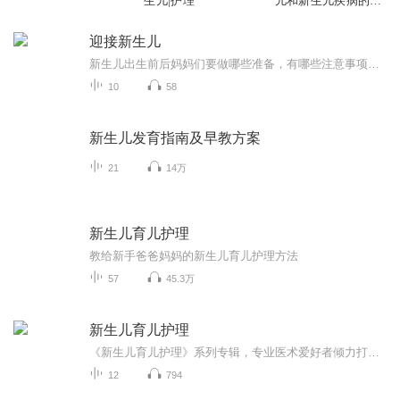
生儿|护理
儿和新生儿疾病的护
理
迎接新生儿
新生儿出生前后妈妈们要做哪些准备，有哪些注意事项和常见问题，包括：1. 母乳喂养的准备2. 分娩方式对母乳喂养的影响3. 让母乳喂养顺利开始4. 如何判断奶量足够5. 如何解读生长曲线6. 产后营养7. 常见生理现象
10
58
新生儿发育指南及早教方案
21
14万
新生儿育儿护理
教给新手爸爸妈妈的新生儿育儿护理方法
57
45.3万
新生儿育儿护理
《新生儿育儿护理》系列专辑，专业医术爱好者倾力打造。中医西医融合，健康管理师认证，专业写作高手操刀。从新生儿护理到日常养护，一步步教你轻松应对育儿难题。告别焦虑，拥抱宝宝快乐成长，快来加入我们的育儿大军吧！�� 育儿必备 新手爸妈必看
12
794