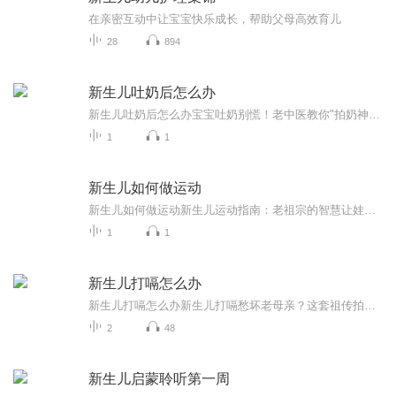
在亲密互动中让宝宝快乐成长，帮助父母高效育儿
28
894
新生儿吐奶后怎么办
新生儿吐奶后怎么办宝宝吐奶别慌！老中医教你"拍奶神掌"五连招（附祖传小妙招） 当妈后才知道，人类幼崽的吐奶量居然能按吨计算！前一秒刚喂完奶，后一秒就给你表演"口吐银河"，新手爸妈们往往吓得手忙脚乱。别急，今天就用老祖宗的智慧，教你一套抖音...
1
1
新生儿如何做运动
新生儿如何做运动新生儿运动指南：老祖宗的智慧让娃赢在起跑线各位宝爸宝妈注意了！最近娱乐圈都在讨论某个女星给三个月大的宝宝报早教班，这届家长也太卷了吧？别急，今天我要告诉你一个惊天大秘密——最好的新生儿运动教练就在你怀里！咱们中医育儿的智...
1
1
新生儿打嗝怎么办
新生儿打嗝怎么办新生儿打嗝愁坏老母亲？这套祖传拍背法比短视频特效还管用 （开篇热梗切入） 当小祖宗突然在深夜化身"打嗝永动机"，新手爸妈的崩溃程度堪比遇到手机只剩1%电量时的绝望。别急着搜索"婴儿打嗝会把自己震傻吗"这种离谱问题，老祖宗留...
2
48
新生儿启蒙聆听第一周