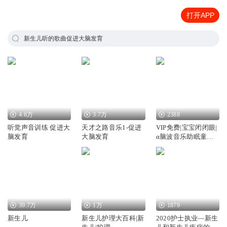
打开APP
新生儿听的歌曲促进大脑发育
4.6万
3.7万
2388
听觉声音训练 促进大
天才之路音乐1-促进
VIP免费|宝宝闭闭眼|
脑发育
大脑发育
α脑波音乐助眠童话|
促进大脑发育
39.7万
1万
1879
新生儿
新生儿护理大百科|新
2020护士执业—新生