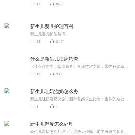
17
9455
新生儿婴儿护理百科
新生儿婴儿护理常识
29
3.4万
什么是新生儿疾病筛查
《什么是新生儿疾病筛查》喜马拉雅专辑，带你解锁新生儿健康密码！11个音频，10个免费，1个付费，全方位解析新生儿疾病筛查。免费音频系统讲述筛查知识，付费音频深入剖析筛查奥秘。健康管理师带你轻松掌握，宝宝健康，从筛查开始！快来收听，一起守护新生...
12
339
新生儿吐奶溢奶怎么办
新生儿吐奶溢奶怎么办新手爸妈求生指南：当你的娃变身"人形喷泉"时该咋整 （温馨提示：本文作者是个连《本草纲目》都能当睡前读物的中医发烧友，但没考过执业证，遇上娃吐奶像消防栓请直接打车去医院） 第一回 少食多餐才是王道 见过火锅店九宫格...
1
1
新生儿湿疹怎么处理
新生儿湿疹怎么处理宝宝湿疹大作战：老中医粉的育儿兵法（含免责声明）母乳不够？奶粉来凑？小心湿疹找上门！各位宝爸宝妈们注意了，本人虽是个拿着健康管理师证的野生中医粉（重要的事情说三遍：非执业医师非执业医师非执业医师），但这些年亲眼见证过无...