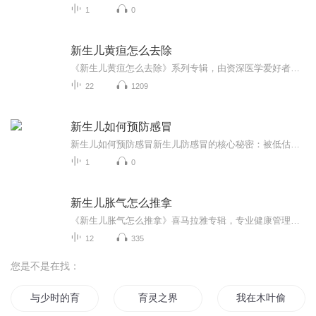
1
0
新生儿黄疸怎么去除
《新生儿黄疸怎么去除》系列专辑，由资深医学爱好者、健康管理师、电子书作家倾情打造！融合中医西医精华，系统解析新生儿黄疸成因、症状及治疗方案。轻松学习，科学应对，告别黄疸困扰，宝宝健康快乐成长！���快速上手，轻松育儿，让你成为育儿达人！...
22
1209
新生儿如何预防感冒
新生儿如何预防感冒新生儿防感冒的核心秘密：被低估的洗手战 一、病毒传播链的致命七寸 明朝《瘟疫论》就记载过"病气从口鼻入"的现象，但90%的家长不知道，成年人手掌每平方厘米驻扎着30005000个细菌。这个数据在儿科门诊实测更惊人——家长抱孩子时...
1
0
新生儿胀气怎么推拿
《新生儿胀气怎么推拿》喜马拉雅专辑，专业健康管理师倾情讲解！11个音频，10个免费，1个付费，带你轻松解决新生儿胀气问题。免费音频围绕推拿技巧，系统讲解；付费音频深入分析，10篇系统文章，让你成为推拿高手。快来学习，让宝宝远离胀气困扰！
12
335
您是不是在找：
与少时的育儿日记
育灵之界
我在木叶偷发育