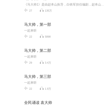
《马大帅1》是由赵本山执导，白铁军担任编剧，赵本山、范伟领衔主演的喜剧题材电视连续剧。该剧已于2004年在中央电视台首播。该剧讲述了农民马大帅进城并且随之发生的一系列悲喜交加的故事。
27
135万
马大帅，第一部
一起来听
22
5898
马大帅，第二部
一起来听
29
3.4万
马大帅，第三部
一起来听
22
1.9万
全民诵读 袁大帅