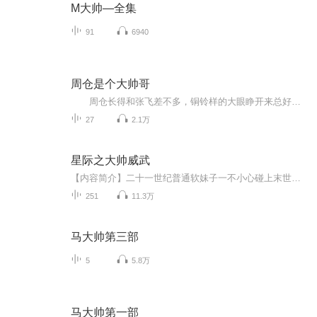
M大帅—全集
91
6940
周仓是个大帅哥
周仓长得和张飞差不多，铜铃样的大眼睁开来总好像随时要跟人打架，乱蓬蓬的胡子能经常把他喜欢的小孩吓哭。三国时代不仅会经常打仗，偶尔也会举行类似于现在的选美比赛——当然，周仓有一次参加了，本来选美不一定轮得到他，可是一场突如其来的事件改...
27
2.1万
星际之大帅威武
【内容简介】二十一世纪普通软妹子一不小心碰上末世大地震，掉进地缝里，再醒来时，整个世界……啊不……整个宇宙都变了——时代进步了，科技发展了，连星际都能混血了！野兽会说话了，玫瑰会吃人了，连吸血鬼都饿得头昏眼花了！星际联盟了，宇宙通航了，...
251
11.3万
马大帅第三部
5
5.8万
马大帅第一部