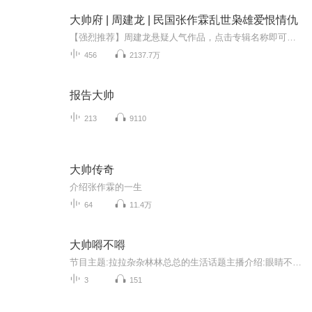
大帅府 | 周建龙 | 民国张作霖乱世枭雄爱恨情仇
【强烈推荐】周建龙悬疑人气作品，点击专辑名称即可收听！东北往事：黑道风云二十年（合集）|周建龙丨影视原著热血黑帮黄河古事2丨周建龙演播|悬疑惊悚灵异|风水阴阳秘术摸金异闻录 | 周建龙丨摸金盗墓探险悬疑地底世界合集（鬼吹灯作者天下霸唱作品，周建...
456
2137.7万
报告大帅
213
9110
大帅传奇
介绍张作霖的一生
64
11.4万
大帅嘚不嘚
节目主题:拉拉杂杂林林总总的生活话题主播介绍:眼睛不大长得挺帅的袁大帅主播寄语:一起来聊一聊生活中让人印象颇深感悟颇深的那些事儿。更新频率:
3
151