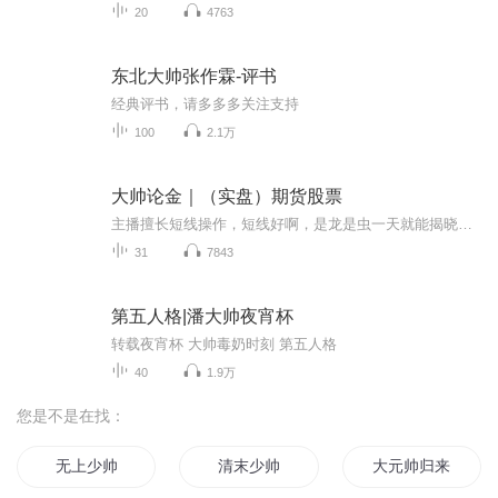
20
4763
东北大帅张作霖-评书
经典评书，请多多多关注支持
100
2.1万
大帅论金｜（实盘）期货股票
主播擅长短线操作，短线好啊，是龙是虫一天就能揭晓了。不信没关系，把股票、期货加入您的自选里面，等到一两天后，如果我成了反向的指标，欢迎您来踢场。
31
7843
第五人格|潘大帅夜宵杯
转载夜宵杯 大帅毒奶时刻 第五人格
40
1.9万
您是不是在找：
无上少帅
清末少帅
大元帅归来