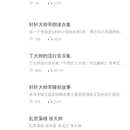
39
1.5万
轩轩大帅哥朗读合集
这一个专辑是5岁的小朋友的第1本，通过自己阅读的绘本的语音记录，记录小朋友每一次的成长。
230
8213
丁大帅的流行音乐集
丁大帅流行音乐集《中国艺人大传》亮点解析1. 传奇艺人全景式记录：音乐与人生的史诗交织星光熠熠的阵容：专辑收录王菲、崔健、宋祖英、周杰伦等华语乐坛标志性人物，通过深度访谈、经典曲目重制及自述，还原他们从默默无闻到登顶巅峰的传奇历程。故事与音...
6081
96.7万
轩轩大帅哥睡前故事
本张专辑主题是哄睡故事主要是想增加宝宝的词汇量然后能给他一个美好的夜晚我是一个爱和孩子玩，以培养出一个调皮捣蛋儿子为目标80后妈妈，一起来交流吧
475
2.9万
乱世枭雄 张大帅
乱世枭雄 张作霖 东北王 张大帅