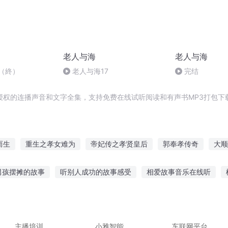
老人与海
老人与海
（終）
老人与海17
完结
授权的连播声音和文字全集，支持免费在线试听阅读和有声书MP3打包下
而生
重生之孝女难为
帝妃传之孝贤皇后
郭奉孝传奇
大顺
生之顺我者昌
顺天大陆
顺风车老公
顺风顺水升官路
火影
男孩摆摊的故事
听别人成功的故事感受
相爱故事音乐在线听
100个
吃蛋糕加听恐怖故事
听王二讲故事在线听免费
怎样
一下故事英文
绿茶仙子故事在线听
主播培训
小雅智能
车联网平台