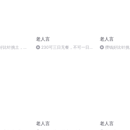
老人言
老人言
钱好比针挑土，败
230可三日无餐，不可一日无
攒钱好比针挑
水
推沙
老人言
老人言