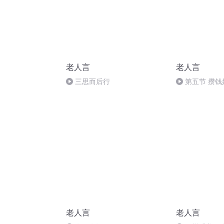
老人言
老人言
三思而后行
第五节 攒
家犹如水推沙
老人言
老人言