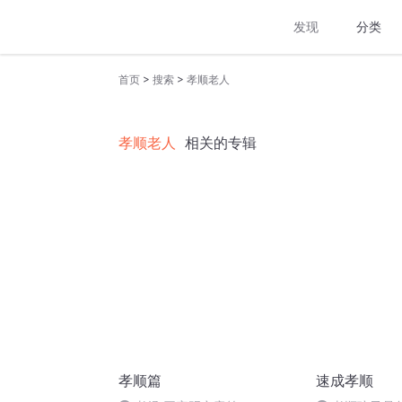
发现
分类
>
>
首页
搜索
孝顺老人
孝顺老人
相关的专辑
孝顺篇
速成孝顺