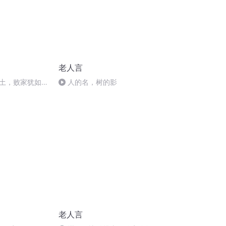
老人言
土，败家犹如土
人的名，树的影
老人言