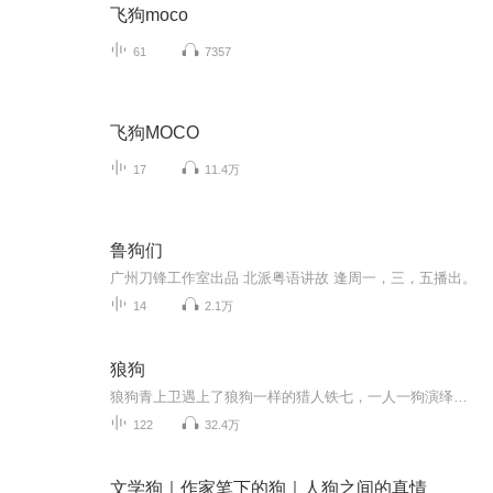
飞狗moco
61
7357
飞狗MOCO
17
11.4万
鲁狗们
广州刀锋工作室出品 北派粤语讲故 逢周一，三，五播出。
14
2.1万
狼狗
狼狗青上卫遇上了狼狗一样的猎人铁七，一人一狗演绎了野性的信任，在血与猎中，长白山最神秘、最神奇、最神话的种种，让今天的人心动、新奇！
122
32.4万
文学狗｜作家笔下的狗｜人狗之间的真情