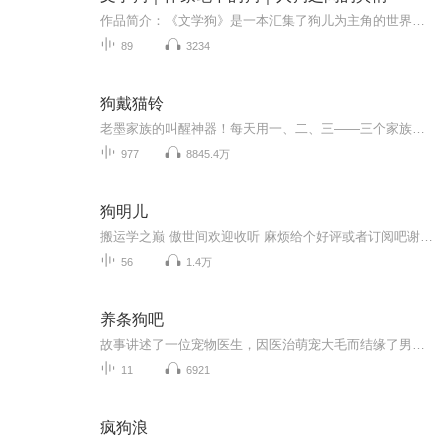
作品简介：《文学狗》是一本汇集了狗儿为主角的世界文学作品集锦。作家通过狗眼观察人类世界，通过对狗的心灵描写，无情的批判了现实生活中人类的自私、欺诈、冷酷、残暴，赞美了善良、友谊和人道主义，揭示了善与恶的冲突。主编简介：孙越，中国俄语文学...
89
3234
狗戴猫铃
老墨家族的叫醒神器！每天用一、二、三——三个家族幽默短剧，代替妈妈“一、二、三”的“威胁恐吓”，让孩子瞬间从睡梦中笑醒，欣然接受老墨家族的清晨第一声问候：狗戴猫铃(Good Morning的谐音)，利利索索地做完早上该做的一切事情，开开心心地上学去！
977
8845.4万
狗明儿
搬运学之巅 傲世间欢迎收听 麻烦给个好评或者订阅吧谢谢大家的帮忙
56
1.4万
养条狗吧
故事讲述了一位宠物医生，因医治萌宠大毛而结缘了男神后，发生的不可思议的事情。
11
6921
疯狗浪