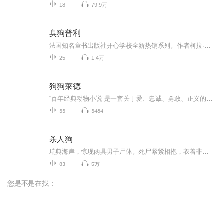
18
79.9万
臭狗普利
法国知名童书出版社开心学校全新热销系列。作者柯拉·古特曼，张昕翻译。
25
1.4万
狗狗莱德
“百年经典动物小说”是一套关于爱、忠诚、勇敢、正义的动物小说，甄选近现代杰出作家以动物为主角的经典作品。每部作品中的动物，都有不平凡的经历，有的传奇、有的悲壮，形象地再现了动物与动物、动物与人类之间的微妙关系。作品表达了动物们忠诚、热爱...
33
3484
杀人狗
瑞典海岸，惊现两具男子尸体。死尸紧紧相抱，衣着非常昂贵，而他们的身份一时无法确定。能确定的是，在死前他们遭受过骇人折磨：烫烧、剥皮、夹拇指……还有，血液中含大量的毒品残留物。一连串的警方取证让调查方向指向拉脱维亚的里加。准备登机赶赴里加...
83
5万
您是不是在找：