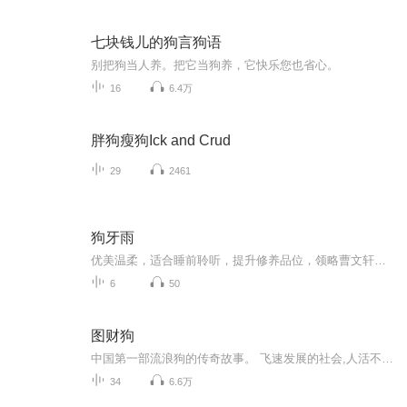
七块钱儿的狗言狗语
别把狗当人养。把它当狗养，它快乐您也省心。
16
6.4万
胖狗瘦狗Ick and Crud
29
2461
狗牙雨
优美温柔，适合睡前聆听，提升修养品位，领略曹文轩的纯美内心世界。
6
50
图财狗
中国第一部流浪狗的传奇故事。 飞速发展的社会,人活不易,狗亦如是。 一只流浪狗,一个小男孩,一座极想变大的小县城,这便是本文所讲。在一个名为溢香的小饭店里,小狗和男孩做过“大事”(救狼);上过“大当”(黑窑);为同情出过手(收留弃狗);为仗义冒过险(抓嫌...
34
6.6万