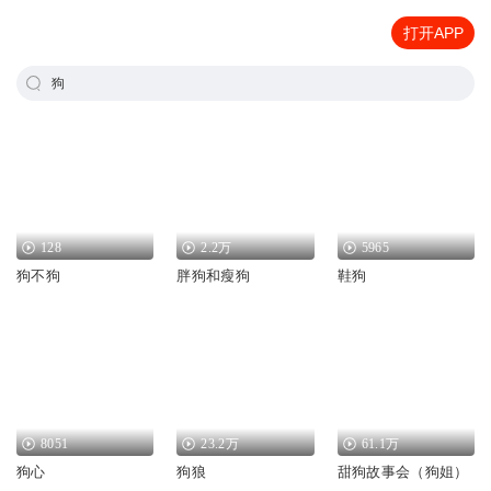
打开APP
狗
128
2.2万
5965
狗不狗
胖狗和瘦狗
鞋狗
8051
23.2万
61.1万
狗心
狗狼
甜狗故事会（狗姐）