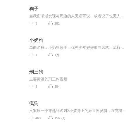
狗子
当我们渐渐发现与周边的人无话可说，或者说了也无人可懂的时候，是不是就到了该反思到底是世界抛弃了我们，还是我们抛弃了世界？然然然然（王炳然）《狗子》，用自嘲的方式发出了质问。 网络的时代，人们都躲在屏幕后面去大放厥词、去各抒己见，全然不会顾及别人的眼光与感受，我们已经逐渐分不清豪爽与低情商的界限。这个世界在变，或许只是我还来不及去适应和改变吧……
3
281
小奶狗
单曲名称：小奶狗歌手：优秀少年好好歌曲风格：流行Pop发行时间：2019年12月2日...
1
1万
刑三狗
主要搬运的刑三狗视频
3
384
疯狗
文案废一个穿越到名叫3小孩身上的异世界灵魂，在充满魔法和恶魔的各种大陆板块和世界中的故事。一边升级一边恋爱。纯爱向。
463
156.7万