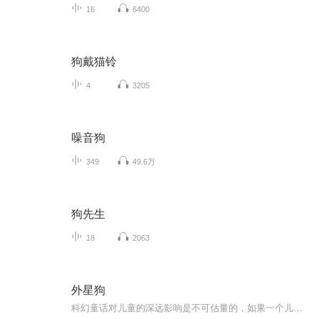
16
6400
狗戴猫铃
4
3205
噪音狗
349
49.6万
狗先生
18
2063
外星狗
科幻童话对儿童的深远影响是不可估量的，如果一个儿童的成长过程中没有一部或几部深入其内心的科幻童话，对孩子的成长本身就是一个极大的遗憾！因为科幻童话可以在一定程度上让儿童的思维穿越自我的范畴，不仅仅打开了思维的束缚，也从另外一个角度上减轻了孩子自私的表现。 借助来到地球上的一个外星狗，故事给孩子们带来了无穷无尽的想象。。。 外星狗和地球狗的对比其实是两种教育理论或者两种思维习惯的强烈对比。。。 故事不仅仅是写给孩子的，也是写给孩子们的爸爸妈妈的。。。