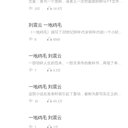
文案：身为一个黑粉，读者又一次对最爱的种马YY文作者拍砖以表达他森森的爱意，这次他喷的是新书的主角：主角二逼圣母不解释。这种情况下居然去救那贱人？作者SB。作者：……受教了。然后读者眼睁睁地看着他萌的主角各种被虐被背叛，从此踏上黑化之路一发不可收拾，崩坏得一塌糊涂。再然后，读者穿越了——谁来告诉他对面那只怎么看都是主角（黑化）的男人是怎么回事=A=！？读者（抱着作者牌位大哭）：英雄！我错了！！！圣母果然是这世界上最美好的品质！这个世界需要圣母！跪求主角的圣母之光照耀身边的人（...
102
14.4万
刘震云 一地鸡毛
《一地鸡毛》描写了20世纪80年代末90年代初一个小职员平庸琐碎且窘迫的生存状态。刘震云以不动声色的幽默来真实地表现小人物的生活，在平庸的生活中夹杂着卑微的乐趣，潜藏着一种社会危机，形成了喜剧性与悲剧性的交织。 [2]小说以朴实无华的语言展示了普...
8
6500
一地鸡毛 刘震云
一部琐碎人生的范本。一部关系学的教科书，再现了单位这一微观天地，鸡毛蒜皮，纤毫毕现，不嫌其俗，不掩其恶，“酱缸”之臭，人心之险，展示无遗。主播在豆瓣上看到短评：“一地鸡毛，不就是屌丝吗？”深以为然。
7
6.3万
一地鸡毛 刘震云
这部小说在发表时就引起了轰动，被称为新写实主义的代表作，获得多种文学奖，描写了主人公小林在单位在家庭的种种遭遇和心灵轨迹的演变。菜篮子、妻子、孩子、豆腐、保姆、单位中的恩恩怨怨和是是非非。从而反映了大多数中国人在八九十年代的日常生活和生...
10
43.1万
一地鸡毛 刘震云
7
1万