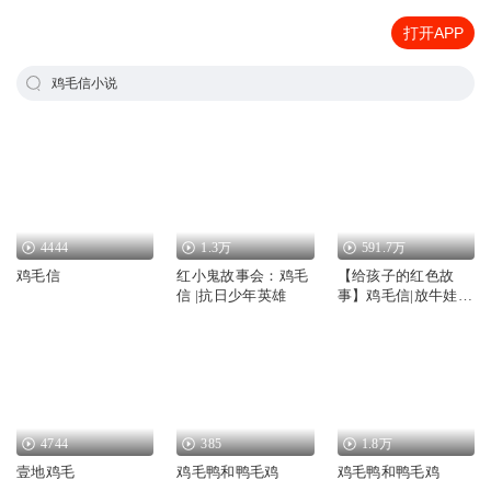
打开APP
鸡毛信小说
4444
1.3万
591.7万
鸡毛信
红小鬼故事会：鸡毛
【给孩子的红色故
信 |抗日少年英雄
事】鸡毛信|放牛娃王
二小|睡前故事
4744
385
1.8万
壹地鸡毛
鸡毛鸭和鸭毛鸡
鸡毛鸭和鸭毛鸡