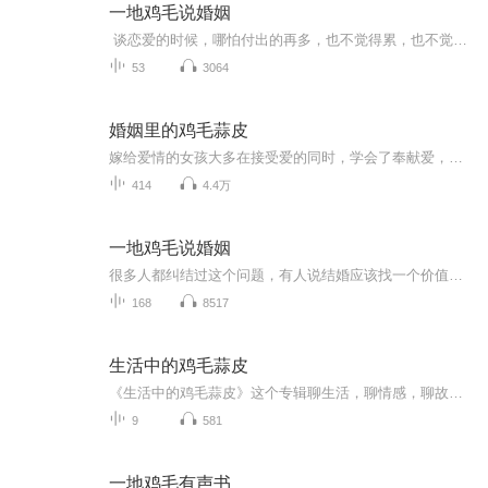
一地鸡毛说婚姻
谈恋爱的时候，哪怕付出的再多，也不觉得累，也不觉得委屈，哪怕没有任何的回报，依旧想对对方好。可结完婚以后，就开始计较得与失了。心里经常会产生不公平，凭什么我一直对你好，你就不能对我好，凭什么什么都要让着你，你就不能什么让着我。凭什么我送礼物，你就不会送我礼物。我觉得结婚以后最大的区别就在这里。谈恋爱的时候有荷尔蒙的存在，所以哪怕对方不好，也觉得对方是好的，哪怕全世界都不喜欢她，但你还是会喜欢她，而且宁愿为了她背叛全世界。但是结婚以后，如果全世界都说她不好，你真的就会觉得她很差，从而越来越嫌弃她。
53
3064
婚姻里的鸡毛蒜皮
嫁给爱情的女孩大多在接受爱的同时，学会了奉献爱，她们懂得付出和包容，并设身处地的为另一半未雨绸缪。她们往往戒掉了本身自带的小脾气，变得温和从容、平易近人。如果你发现一个女人如泼妇般骂街，哪怕一件微不足道的小事都要斤斤计较，锱铢必较。我想...
414
4.4万
一地鸡毛说婚姻
很多人都纠结过这个问题，有人说结婚应该找一个价值观人生观、经济条件都互相匹配的，有人说只要相爱就可以了，所爱隔山海，山海亦可平，只要相爱，什么都不是问题。我想说，如果你想找一个合适的，三观相符，兴趣相投，完全合适的人，恐怕没有那么容易，我相信两个独立的人在看待各种问题上，总是会有不同的观点。所以大多数人终其一生也没有找到一个完全合适的人，但我们都有机会遇到相爱的人，从相爱一点点包容磨合到合适，这才是从爱情到婚姻中最好的模式。没有一段婚姻是从一开始就非常合适的，能走到最后的都是那些虽然不合适，但是为了和他在一起，愿意忍着痛将棱角磨掉的人。
168
8517
生活中的鸡毛蒜皮
《生活中的鸡毛蒜皮》这个专辑聊生活，聊情感，聊故事，聊生活中的鸡毛蒜皮。无论是高兴的，伤心的，你的我的他的，只要有故事我就有酒。为我们高压的生活增添一点乐趣，让我们的日子变的更加丰富多彩。请记住，即使生活一地鸡毛，只要信心满满，满怀希望...
9
581
一地鸡毛有声书