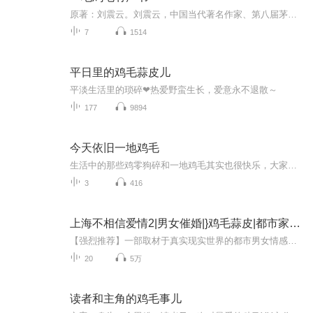
原著：刘震云。刘震云，中国当代著名作家、第八届茅盾文学奖得主、法兰西文学与艺术骑士勋章获得者。小说《一地鸡毛》被改编为同名电视剧，陈道明、徐帆主演，广受好评。本专辑为B站转载作品，原UP主“钟爱历史有声书”。如有侵权，必删。
7
1514
平日里的鸡毛蒜皮儿
平淡生活里的琐碎❤热爱野蛮生长，爱意永不退散～
177
9894
今天依旧一地鸡毛
生活中的那些鸡零狗碎和一地鸡毛其实也很快乐，大家也有不同的“快乐”吧，可以分享给我们，让我们一起分享你的“快乐”，感谢大家的关注，希望大家可以监督，让这个快乐的节目一直陪大家快乐下去，还有，别忘了分享给你的朋友，亲人，恋人等等见得的见不...
3
416
上海不相信爱情2|男女催婚|}鸡毛蒜皮|都市家庭伦
【强烈推荐】一部取材于真实现实世界的都市男女情感生活，只有真实【内容介绍】 上海，一座繁华的大都市，许多年轻人为了梦想背井离乡来到这里打拼。陆简宁遇见的房客黄欣鱼就是许许多多年轻人中的一个。年轻漂亮的欣鱼所从事的网络主播这一职业也是陆简...
20
5万
读者和主角的鸡毛事儿