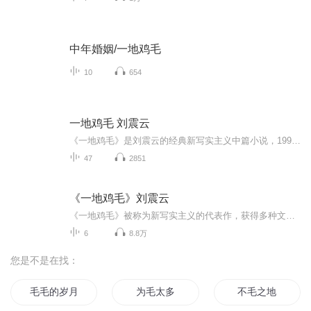
中年婚姻/一地鸡毛
10
654
一地鸡毛 刘震云
《一地鸡毛》是刘震云的经典新写实主义中篇小说，1991年发表，聚焦计划经济向市场经济转型期的都市普通人生活。 小说以北京机关普通科员小林夫妇的日常为核心，围绕一斤馊豆腐、孩子入托、调工作、住房紧张、老家来客、冬储白菜等细碎琐事展开，描摹了原本...
47
2851
《一地鸡毛》刘震云
《一地鸡毛》被称为新写实主义的代表作，获得多种文学奖，描写了主人公小林在单位在家庭的种种遭遇和心灵轨迹的演变。菜篮子、妻子、孩子、豆腐、保姆、单位中的恩恩怨怨和是是非非。从而反映了大多数中国人在八九十年代的日常生活和生存状态。它真实而生...
6
8.8万
您是不是在找：
毛毛的岁月
为毛太多
不毛之地