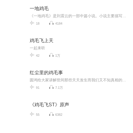
一地鸡毛
《一地鸡毛》是刘震云的一部中篇小说。小说主要描写了主人公小林在单位和家庭的种种遭遇和心灵轨迹的演变。从菜篮子、妻子、孩子、豆腐、保姆、单位中的恩恩怨怨和是是非非里，反映了大多数中国人在八九十年代的日常生活和生存状态。它真实而生动地反映了...
18
4184
鸡毛飞上天
一起来听
42
1万
红尘里的鸡毛事
圆鸿给大家讲解世间那些天天发生而我们又不知真相的事。让你增加智慧，看清世间。
91
7.1万
《鸡毛飞ST》原声
55
6382