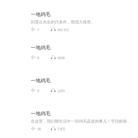
一地鸡毛
刘震云先生的代表作，我强力推荐。
7
402.9万
一地鸡毛
8
4506
一地鸡毛
8
1293
一地鸡毛
在这里，我们聊生活中一切鸡毛蒜皮的事儿！节目邮箱：jimaovoice@163.com
36
7.9万