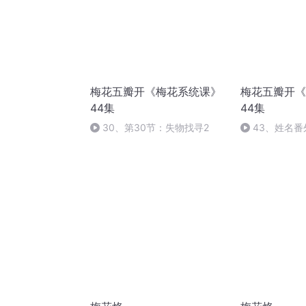
梅花五瓣开《梅花系统课》
梅花五瓣开《
44集
44集
30、第30节：失物找寻2
43、姓名番