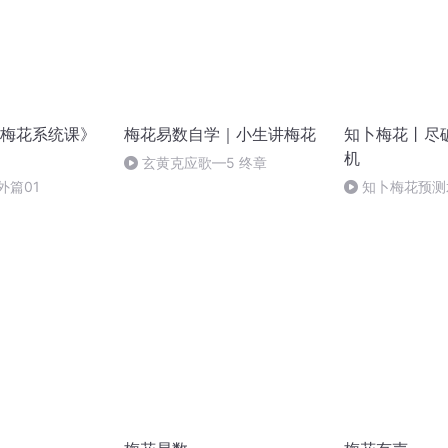
梅花系统课》
梅花易数自学｜小生讲梅花
知卜梅花丨尽
机
玄黄克应歌—5 终章
外篇01
知卜梅花预测
度研究（六）“观