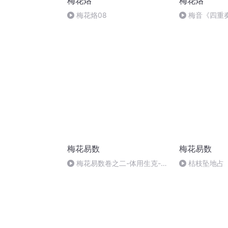
梅花烙
梅花烙
梅花烙08
梅音《四重
梅花易数
梅花易数
梅花易数卷之二-体用生克-玄
枯枝坠地占
机+总诀+论理诀1 (译评)