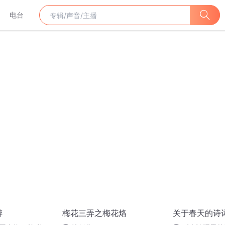
电台
醉
梅花三弄之梅花烙
关于春天的诗词