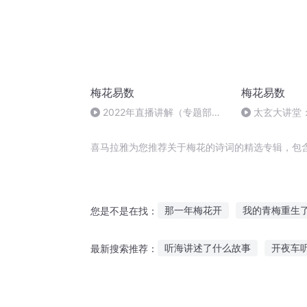
梅花易数
梅花易数
2022年直播讲解（专题部
太玄大讲堂
分）08
用》
喜马拉雅为您推荐关于梅花的诗词的精选专辑，包
那一年梅花开
我的青梅重生
您是不是在找：
梅花神剑
三行诗三个人
听海讲述了什么故事
开夜车
最新搜索推荐：
诗与诗语
关于他也关于我
听故事搞笑文案长句
小虾脱