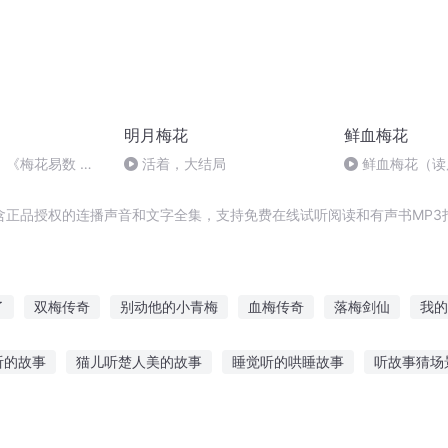
明月梅花
鲜血梅花
：《梅花易数 体
活着，大结局
鲜血梅花（读
含正品授权的连播声音和文字全集，支持免费在线试听阅读和有声书MP3
了
双梅传奇
别动他的小青梅
血梅传奇
落梅剑仙
我的
青梅王妃
青梅公子传
关于我关于你关于我们
你是我的小青梅
听的故事
猫儿听楚人美的故事
睡觉听的哄睡故事
听故事猜场
青梅成双
她是我的小青梅
险故事在线听
听党话的小故事
夜听故事停车场
女人的故事在