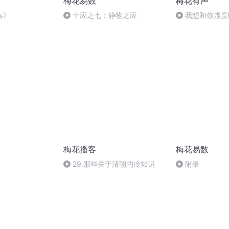
梅花易数
梅花有声
奏》
十应之七：静物之应
我想和你虚度
梅花播客
梅花易数
29.那些关于清朝的冷知识
附录