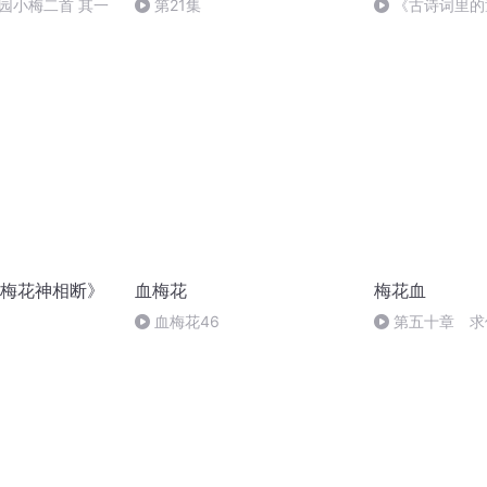
园小梅二首 其一
第21集
《古诗词里的
趣》整理 小诗妹
梅花神相断》
血梅花
梅花血
血梅花46
第五十章 求