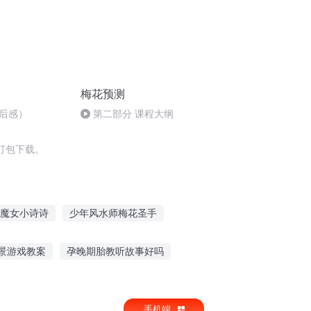
梅花预测
后感）
第二部分 课程大纲
打包下载。
魔女小诗诗
少年风水师梅花圣手
重生之皇后是青梅
梅影夜行
景游戏教案
孕晚期胎教听故事好吗
线听
巴比爸爸故事在线听
听宋宋说故事
手机端