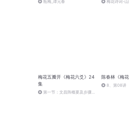
瓶梅_谭元春
梅花诗词-山
梅花五瓣开《梅花六爻》24
陈春林《梅花
集
8、第08讲
第一节：文昌阵概要及步骤
01