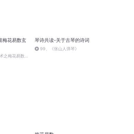
破梅花易数玄
琴诗共读-关于古琴的诗词
99、《张山人弹琴》
术之梅花易数深
物洞玄歌”妙解