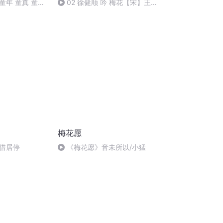
童年 童真 童
02 徐健顺 吟 梅花【宋】王
 朗读 张凤霞
安石
梅花愿
借居停
《梅花愿》音未所以/小猛