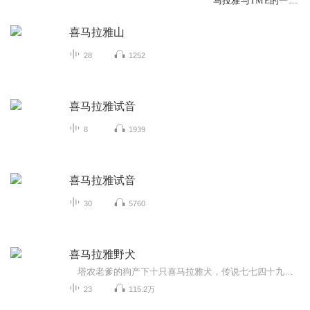
马拉雅与TME的一切
活动动向
喜马拉雅山
28
1252
喜马拉雅试音
8
1939
喜马拉雅试音
30
5760
喜马拉雅野犬
塔农老爹的狗产下十只喜马拉雅犬，传说七七四十九天后狗崽们会互相打斗，打死所有狗的就是“獒”。然而，塔农老爹砸死即将成为獒的狗崽，给幸存的这只狗起名叫麦穗。麦穗不负众望，获得狗王的称号。但后来它勾结二十多只野犬偷盗奶牛并将其大卸八块。...
23
115.2万