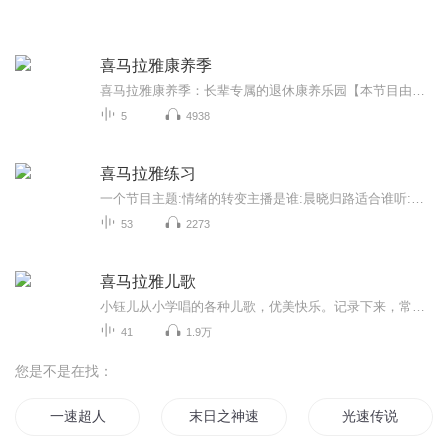
喜马拉雅康养季
喜马拉雅康养季：长辈专属的退休康养乐园【本节目由喜马拉雅与中国移动联合制作播出】你家的长辈是不是也会遇到这些难题：退休后，由原来有序的生活方式变得清闲，生活无聊；社交圈的缩小，感到孤单与落寞，甚至还会失眠焦虑；身体机能逐渐下降，带来了健...
5
4938
喜马拉雅练习
一个节目主题:情绪的转变主播是谁:晨晓归路适合谁听:适合已婚人士主播的话:希望你们可以听，但是千万不要有这种想法，因为毕竟生活还是美好的多
53
2273
喜马拉雅儿歌
小钰儿从小学唱的各种儿歌，优美快乐。记录下来，常常回味复习，看看长大了还能不能记住。也欢迎大家前来参加唱经典儿歌。
41
1.9万
您是不是在找：
一速超人
末日之神速大师
光速传说