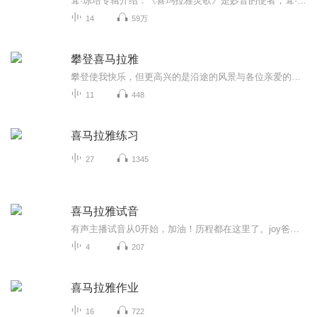
耷·琼培专辑介绍：《喜玛拉雅灵歌》是妙音的使者，耷·琼培运用智慧的善巧将净化人心的佛语与古老的喜玛拉雅音律完美结合，完成了迄今为止世界上唯一一部灵魂佛音之经典！在探寻远古喜玛拉雅文明的足迹中，不难发现，灵歌几乎存在于生活的时时刻刻，当面对四季交替、生死轮回、人生无常，人们都会情不自禁地用简单纯粹的音符试图与生命对话，当然，这样的乐曲因为信仰的浸润也就成为了有灵魂的史诗。而今天，在我们即将遗忘这样的神圣时，《喜玛拉雅灵歌》承载了相续她的使命。在耹听...
14
59万
攀登喜马拉雅
攀登使我快乐，但更高兴的是沿途的风景与各位亲爱的小耳朵共同分享！
11
448
喜马拉雅练习
27
1345
喜马拉雅试音
有声主播试音从0开始，加油！历程都在这里了。joy爸爸免不了俗啦！还是下海了
4
207
喜马拉雅作业
16
722