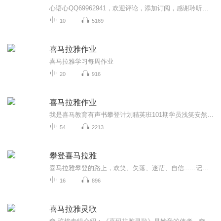
心语心QQ69962941，欢迎评论，添加订阅，感谢聆听，希望您提出意见和建议。
10
5169
喜马拉雅作业
喜马拉雅学习每周作业
20
916
喜马拉雅作业
我是喜马教育有声书攀登计划精英班101期学员浅笑安然。本专辑主要收录了营期内我的部分作业，不足之处望大家不吝赐教，我们共同成长！
54
2213
攀登喜马拉雅
喜马拉雅攀登的路上，欢笑、失落、迷茫、自信......记录下自己的点点滴滴，明天的自己一定会更好！
16
896
喜马拉雅灵歌