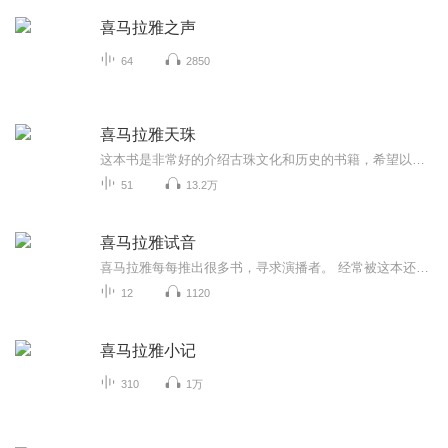
喜马拉雅之声
64
2850
喜马拉雅天珠
这本书是非常好的介绍古珠文化和历史的书籍，希望以更多朋友分享。
51
13.2万
喜马拉雅试音
喜马拉雅每每推出很多书，寻求演播者。 经常被这本还有那本打动。 有的是特别喜欢的作者；有的是想了解的知识；有的是同龄人的经历；有的是新潮的思维。。。 于是就贪婪的一篇篇读来 ...
12
1120
喜马拉雅小记
310
1万