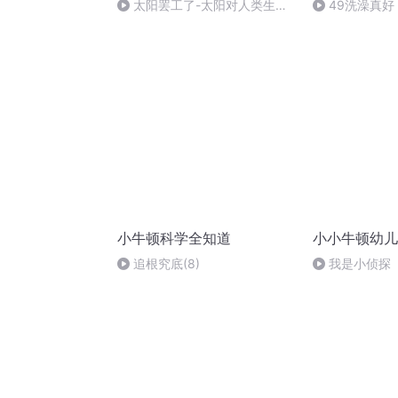
太阳罢工了-太阳对人类生活
49洗澡真好
的重要性
小牛顿科学全知道
小小牛顿幼儿馆
追根究底(8)
我是小侦探