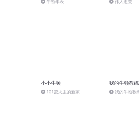
牛顿年表
伟人逝去
小小牛顿
我的牛顿教练
101萤火虫的新家
我的牛顿教练