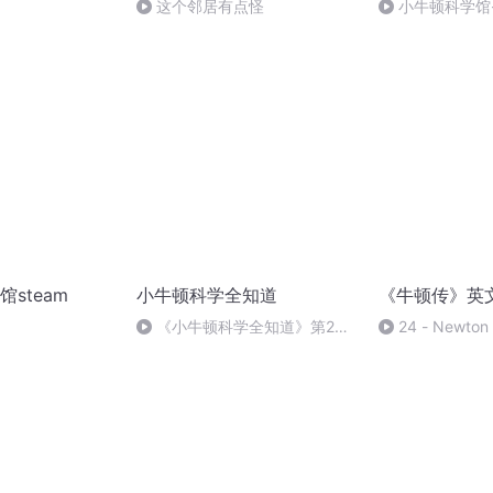
这个邻居有点怪
小牛顿科学馆-
变成岩石吗？
steam
小牛顿科学全知道
《牛顿传》英
《小牛顿科学全知道》第2集
24 - Newton 
- 探索大自然 - 草莓
and He had tak