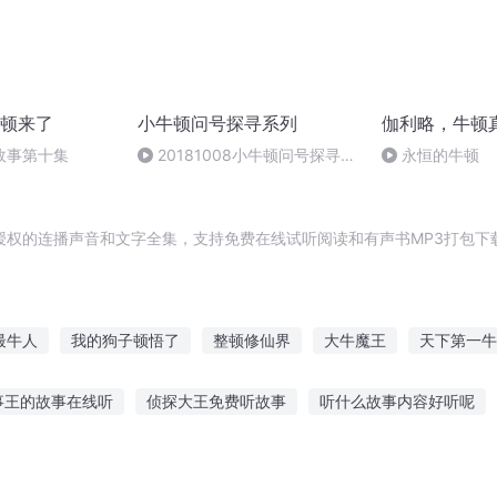
顿来了
小牛顿问号探寻系列
伽利略，牛顿
故事第十集
20181008小牛顿问号探寻
永恒的牛顿
——牙齿逃亡记
授权的连播声音和文字全集，支持免费在线试听阅读和有声书MP3打包下
最牛人
我的狗子顿悟了
整顿修仙界
大牛魔王
天下第一牛
板
希顿帝国
重生牛顿
最牛传说
末日修仙情报员
情报
事王的故事在线听
侦探大王免费听故事
听什么故事内容好听呢
援故事在线听
听和尚讲故事涨知识
听一听别人的爱情故事
听