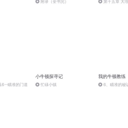
附录（全书完）
第十五章 大
脑
小牛顿探寻记
我的牛顿教练
6--瞄准的门道
忙碌小镇
6、瞄准的秘