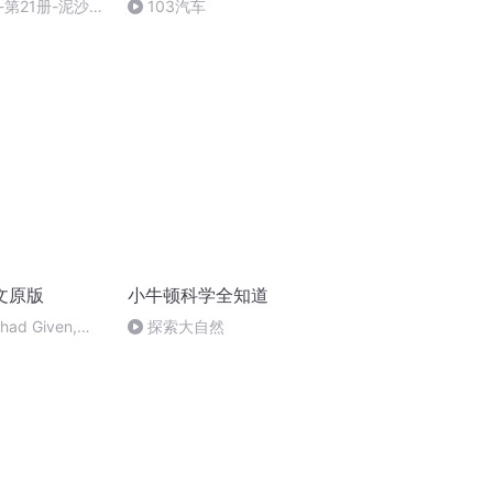
第21册-泥沙会
103汽车
文原版
小牛顿科学全知道
had Given,
探索大自然
en away