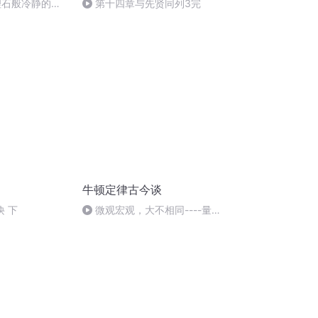
理石般冷静的头
第十四章与先贤同列3完
牛顿定律古今谈
诀 下
微观宏观，大不相同----量子
论的简略说明