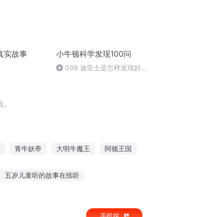
真实故事
小牛顿科学发现100问
099 迪亚士是怎样发现好望
角的
载。
青牛妖帝
大明牛魔王
阿顿王国
天下
最牛学生
最牛皇帝系统
五岁儿童听的故事在线听
故事看图识字
听圣经故事300首
手机端